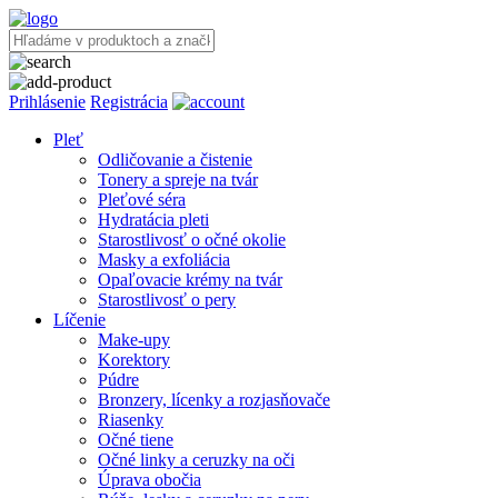
Prihlásenie
Registrácia
Pleť
Odličovanie a čistenie
Tonery a spreje na tvár
Pleťové séra
Hydratácia pleti
Starostlivosť o očné okolie
Masky a exfoliácia
Opaľovacie krémy na tvár
Starostlivosť o pery
Líčenie
Make-upy
Korektory
Púdre
Bronzery, lícenky a rozjasňovače
Riasenky
Očné tiene
Očné linky a ceruzky na oči
Úprava obočia