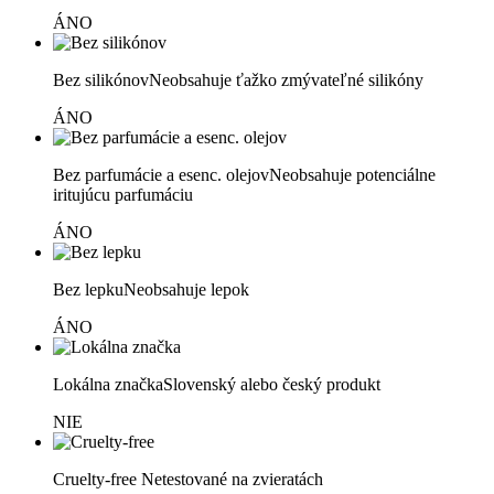
ÁNO
Bez silikónov
Neobsahuje ťažko zmývateľné silikóny
ÁNO
Bez parfumácie a esenc. olejov
Neobsahuje potenciálne
iritujúcu parfumáciu
ÁNO
Bez lepku
Neobsahuje lepok
ÁNO
Lokálna značka
Slovenský alebo český produkt
NIE
Cruelty-free
Netestované na zvieratách