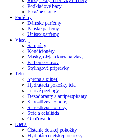
Rúže, lesky a ceruzky na pery
Podkladové bázy
Fixačné spreje
Parfémy
Dámske parfémy
Pánske parfémy
Unisex parfémy
Vlasy
Šampóny
Kondicionéry
Masky, oleje a kúry na vlasy
Farbenie vlasov
Stylingové prípravky
Telo
Sprcha a kúpeľ
Hydratácia pokožky tela
Telové peelingy
Dezodoranty a antiperspiranty
Starostlivosť o nohy
Starostlivosť o ruky
Strie a celulitída
Opaľovanie
Dieťa
Čistenie detskej pokožky
Hydratácia detskej pokožky