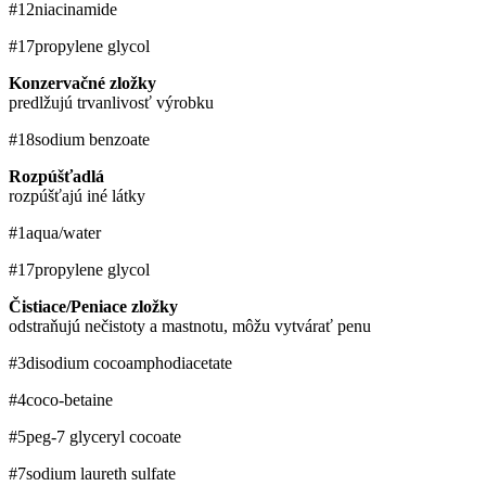
#12
niacinamide
#17
propylene glycol
Konzervačné zložky
predlžujú trvanlivosť výrobku
#18
sodium benzoate
Rozpúšťadlá
rozpúšťajú iné látky
#1
aqua/​water
#17
propylene glycol
Čistiace/Peniace zložky
odstraňujú nečistoty a mastnotu, môžu vytvárať penu
#3
disodium cocoamphodiacetate
#4
coco-betaine
#5
peg-7 glyceryl cocoate
#7
sodium laureth sulfate