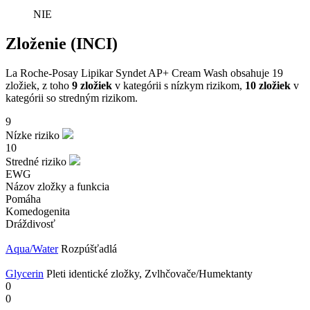
NIE
Zloženie (INCI)
La Roche-Posay Lipikar Syndet AP+ Cream Wash obsahuje 19
zložiek, z toho
9 zložiek
v kategórii s nízkym rizikom,
10 zložiek
v
kategórii so stredným rizikom.
9
Nízke riziko
10
Stredné riziko
EWG
Názov zložky a funkcia
Pomáha
Komedogenita
Dráždivosť
Aqua/​Water
Rozpúšťadlá
Glycerin
Pleti identické zložky, Zvlhčovače/Humektanty
0
0