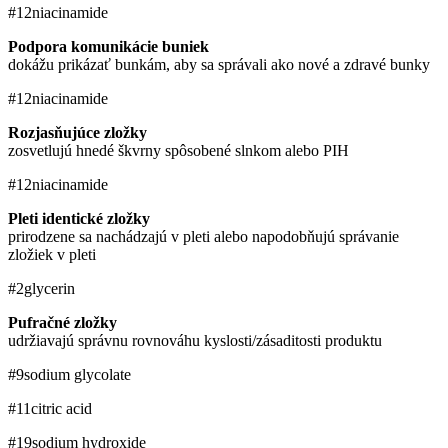
#12
niacinamide
Podpora komunikácie buniek
dokážu prikázať bunkám, aby sa správali ako nové a zdravé bunky
#12
niacinamide
Rozjasňujúce zložky
zosvetlujú hnedé škvrny spôsobené slnkom alebo PIH
#12
niacinamide
Pleti identické zložky
prirodzene sa nachádzajú v pleti alebo napodobňujú správanie
zložiek v pleti
#2
glycerin
Pufračné zložky
udržiavajú správnu rovnováhu kyslosti/zásaditosti produktu
#9
sodium glycolate
#11
citric acid
#19
sodium hydroxide