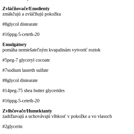
Zvláčňovače/Emolienty
zmäkčujú a zvláčňujú pokožku
#8
glycol distearate
#16
ppg-5-ceteth-20
Emulgátory
pomáha nemiešateľným kvapalinám vytvoriť roztok
#5
peg-7 glyceryl cocoate
#7
sodium laureth sulfate
#8
glycol distearate
#14
peg-75 shea butter glycerides
#16
ppg-5-ceteth-20
Zvlhčovače/Humektanty
zadržiavajú a uchovávajú vlhkosť v pokožke a vo vlasoch
#2
glycerin