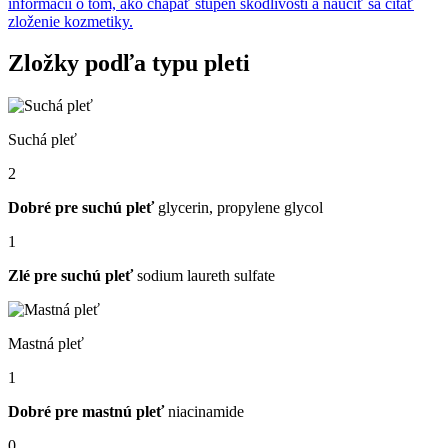
informácií o tom, ako chápať stupeň škodlivosti a naučiť sa čítať
zloženie kozmetiky.
Zložky podľa typu pleti
Suchá pleť
2
Dobré pre suchú pleť
glycerin, propylene glycol
1
Zlé pre suchú pleť
sodium laureth sulfate
Mastná pleť
1
Dobré pre mastnú pleť
niacinamide
0