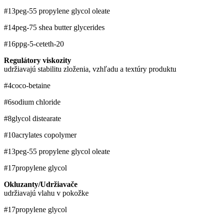
#13
peg-55 propylene glycol oleate
#14
peg-75 shea butter glycerides
#16
ppg-5-ceteth-20
Regulátory viskozity
udržiavajú stabilitu zloženia, vzhľadu a textúry produktu
#4
coco-betaine
#6
sodium chloride
#8
glycol distearate
#10
acrylates copolymer
#13
peg-55 propylene glycol oleate
#17
propylene glycol
Okluzanty/Udržiavače
udržiavajú vlahu v pokožke
#17
propylene glycol