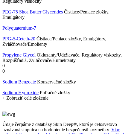
Regulátory viskozity
PEG-75 Shea Butter Glycerides
Čistiace/Peniace zložky,
Emulgátory
Polyquaternium-7
PPG-5-Ceteth-20
Čistiace/Peniace zložky, Emulgátory,
Zvláčňovače/Emolienty
Propylene Glycol
Okluzanty/Udržiavače, Regulátory viskozity,
Rozpúšťadlá, Zvlhčovače/Humektanty
0
0
Sodium Benzoate
Konzervačné zložky
Sodium Hydroxide
Pufračné zložky
+ Zobraziť celé zloženie
Údaje čerpáme z databázy Skin Deep®, ktorá je celosvetovo
uznávaná stupnica na hodnotenie bezpečnosti kozmetiky.
Viac