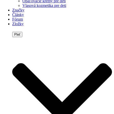
Opaľovacie krémy pre deti
Vlasová kozmetika pre deti
Značky
Články
Fórum
Zložky
Pleť