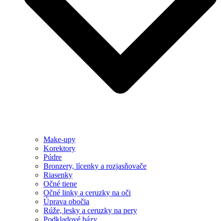
Make-upy
Korektory
Púdre
Bronzery, lícenky a rozjasňovače
Riasenky
Očné tiene
Očné linky a ceruzky na oči
Úprava obočia
Rúže, lesky a ceruzky na pery
Podkladové bázy