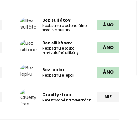
Bez sulfátov
ÁNO
Neobsahuje potenciálne
škodlivé sulfáty
Bez silikónov
ÁNO
Neobsahuje ťažko
zmývateľné silikóny
Bez lepku
ÁNO
Neobsahuje lepok
Cruelty-free
NIE
Netestované na zvieratách