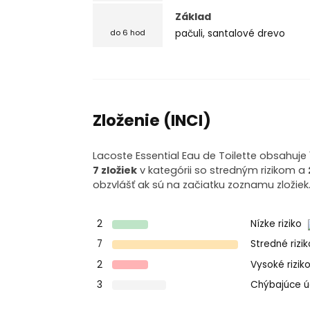
Základ
pačuli, santalové drevo
do 6 hod
Zloženie (INCI)
Lacoste Essential Eau de Toilette obsahuje 1
7 zložiek
v kategórii so stredným rizikom a
obzvlášť ak sú na začiatku zoznamu zložiek
2
Nízke riziko
7
Stredné rizi
2
Vysoké rizik
3
Chýbajúce 