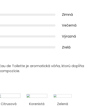
Zimná
Večerná
Výrazná
Zrelá
 Eau de Toilette je aromatická vôňa, ktorú dopĺňa
 kompozície.
Citrusová
Korenistá
Zelená