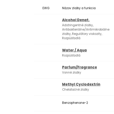
EWG
Názov zložky a funkcia
Alcohol Denat.
Adstringentné zložky,
Antibakteriálne/Antimikrobiálne
zložky, Regulátory viskozity,
Rozpúšťadlá
Water / Aqua
Rozpúšťadlá
Parfum/Fragrance
Vonné zložky
Methyl Cyclodextrin
Chelatačné zložky
Benzophenone-2