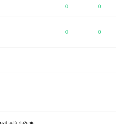
0
0
0
0
aziť celé zloženie