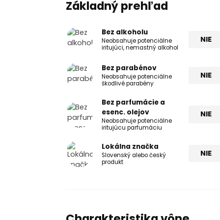
Základný prehľad
Bez alkoholu
NIE
Neobsahuje potenciálne
iritujúci, nemastný alkohol
Bez parabénov
NIE
Neobsahuje potenciálne
škodlivé parabény
Bez parfumácie a
esenc. olejov
NIE
Neobsahuje potenciálne
iritujúcu parfumáciu
Lokálna značka
NIE
Slovenský alebo český
produkt
Charakteristika vône