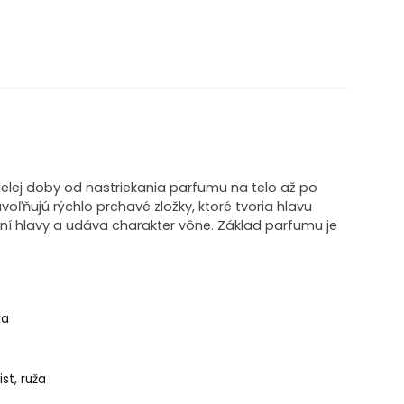
elej doby od nastriekania parfumu na telo až po
voľňujú rýchlo prchavé zložky, ktoré tvoria hlavu
í hlavy a udáva charakter vône. Základ parfumu je
ka
st, ruža