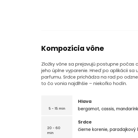
Kompozícia vône
Zložky vône sa prejavujú postupne počas c
jeho úplne vyparenie. Hneď po aplikácii sa u
parfumu. Srdce prichádza na rad po odznen
to čo vonia najdlhšie – niekoľko hodín.
Hlava
bergamot, cassis, mandarín
5 - 15 min
Srdce
20 - 60
čierne korenie, paradajkový li
min