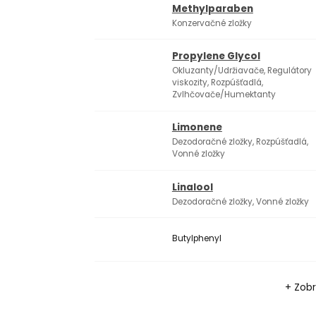
Methylparaben
Konzervačné zložky
Propylene Glycol
Okluzanty/Udržiavače, Regulátory
viskozity, Rozpúšťadlá,
Zvlhčovače/Humektanty
Limonene
Dezodoračné zložky, Rozpúšťadlá,
Vonné zložky
Linalool
Dezodoračné zložky, Vonné zložky
Butylphenyl
+ Zobr