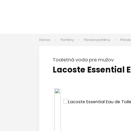
Domov
Parfémy
Pánske parfémy
Pánske
Toaletná voda pre mužov
Lacoste Essential E