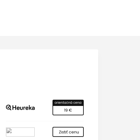
orientačná cena
19 €
Zistiť cenu