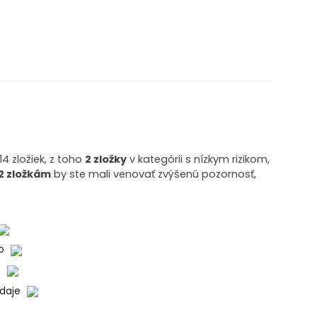
4 zložiek, z toho
2 zložky
v kategórii s nízkym rizikom,
2 zložkám
by ste mali venovať zvýšenú pozornosť,
.
ko
o
údaje