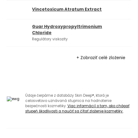
Vincetoxicum Atratum Extract
Guar Hydroxypropyltrimonium
Chloride
Regulátory viskozity
+ Zobraziť celé zloženie
Údaje čerpáme z databázy Skin Deep®, ktorá je
celosvetovo uznávaná stupnica na hodnotenie
bezpečnosti kozmetiky.
Viac informácií o tom, ako chápať
stupeň škodlivosti a naučiť sa čítať zloženie kozmetiky.