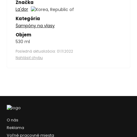
Značka
La'dor
Kategória
Šampóny na vlasy
Objem
530 ml
Posledná aktualizácia: 01.11.2022
Nahlásiť chybu
O nás
Reklama
Voľné pracovné miesta