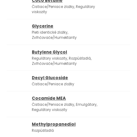
Coco Betaine
Čistiace/Peniace zložky, Regulátory
viskozity
Glycerine
Pleti identické zložky,
Zvlhčovače/Humektanty
Butylene Glycol
1
Regulátory viskozity, Rozpúšťadlá,
Zvlhčovače/Humektanty
Decyl Glucoside
Čistiace/Peniace zložky
Cocamide MEA
Čistiace/Peniace zložky, Emulgátory,
Regulátory viskozity
Methylpropanediol
Rozpúšťadlá