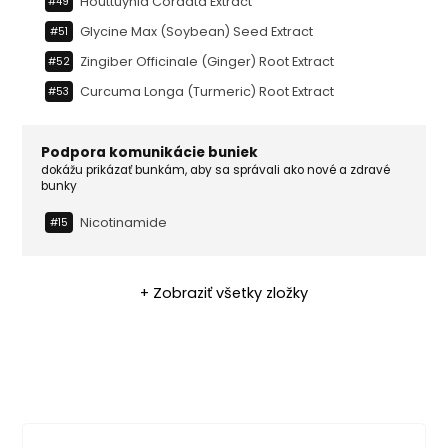
Houttuynia Cordata Extract
#49
Glycine Max (soybean) Seed Extract
#51
Zingiber Officinale (ginger) Root Extract
#52
Curcuma Longa (turmeric) Root Extract
#53
Podpora komunikácie buniek
dokážu prikázať bunkám, aby sa správali ako nové a zdravé
bunky
Nicotinamide
#15
+ Zobraziť všetky zložky