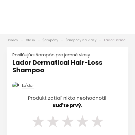
Domov
Vlasy
Šampóny
Šampóny na vlasy
Lador Dermatical Hair-Loss Shampoo
posilňujúci šampón pre jemné vlasy
Lador Dermatical Hair-Loss
Shampoo
La'dor
Produkt zatiaľ nikto neohodnotil.
Buďte prvý.
★
★
★
★
★