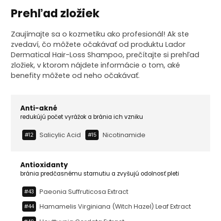
Prehľad zložiek
Zaujímajte sa o kozmetiku ako profesionál! Ak ste
zvedaví, čo môžete očakávať od produktu Lador
Dermatical Hair-Loss Shampoo, prečítajte si prehľad
zložiek, v ktorom nájdete informácie o tom, aké
benefity môžete od neho očakávať.
Anti-akné
redukújú počet vyrážok a bránia ich vzniku
Salicylic Acid
Nicotinamide
#12
#15
Antioxidanty
bránia predčasnému starnutiu a zvyšujú odolnosť pleti
Paeonia Suffruticosa Extract
#43
Hamamelis Virginiana (witch Hazel) Leaf Extract
#44