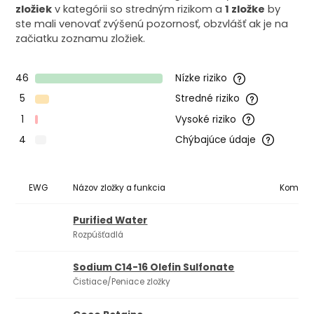
zložiek
v kategórii so stredným rizikom a
1 zložke
by
ste mali venovať zvýšenú pozornosť, obzvlášť ak je na
začiatku zoznamu zložiek.
46
Nízke riziko
5
Stredné riziko
1
Vysoké riziko
4
Chýbajúce údaje
EWG
Názov zložky a funkcia
Komedo
Purified Water
Rozpúšťadlá
Sodium C14-16 Olefin Sulfonate
Čistiace/Peniace zložky