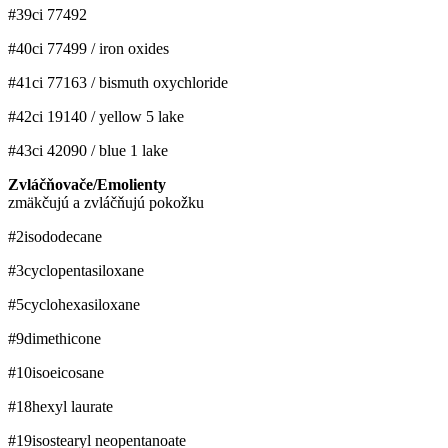
#39
ci 77492
#40
ci 77499 / iron oxides
#41
ci 77163 / bismuth oxychloride
#42
ci 19140 / yellow 5 lake
#43
ci 42090 / blue 1 lake
Zvláčňovače/Emolienty
zmäkčujú a zvláčňujú pokožku
#2
isododecane
#3
cyclopentasiloxane
#5
cyclohexasiloxane
#9
dimethicone
#10
isoeicosane
#18
hexyl laurate
#19
isostearyl neopentanoate