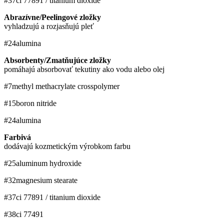
#37
ci 77891 / titanium dioxide
Abrazívne/Peelingové zložky
vyhladzujú a rozjasňujú pleť
#24
alumina
Absorbenty/Zmatňujúce zložky
pomáhajú absorbovať tekutiny ako vodu alebo olej
#7
methyl methacrylate crosspolymer
#15
boron nitride
#24
alumina
Farbivá
dodávajú kozmetickým výrobkom farbu
#25
aluminum hydroxide
#32
magnesium stearate
#37
ci 77891 / titanium dioxide
#38
ci 77491