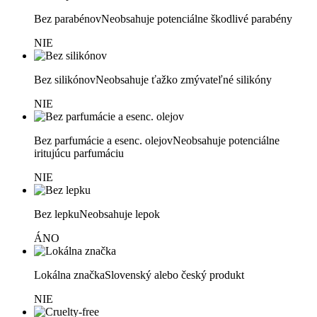
Bez parabénov
Neobsahuje potenciálne škodlivé parabény
NIE
Bez silikónov
Neobsahuje ťažko zmývateľné silikóny
NIE
Bez parfumácie a esenc. olejov
Neobsahuje potenciálne
iritujúcu parfumáciu
NIE
Bez lepku
Neobsahuje lepok
ÁNO
Lokálna značka
Slovenský alebo český produkt
NIE