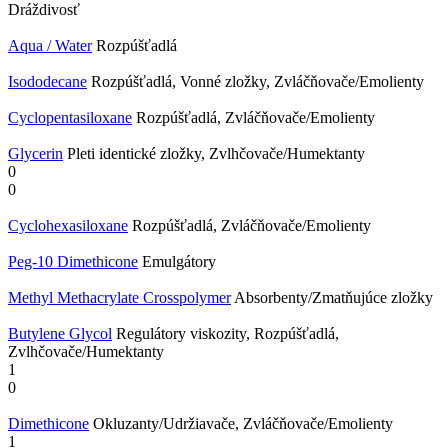
Dráždivosť
Aqua / Water
Rozpúšťadlá
Isododecane
Rozpúšťadlá, Vonné zložky, Zvláčňovače/Emolienty
Cyclopentasiloxane
Rozpúšťadlá, Zvláčňovače/Emolienty
Glycerin
Pleti identické zložky, Zvlhčovače/Humektanty
0
0
Cyclohexasiloxane
Rozpúšťadlá, Zvláčňovače/Emolienty
Peg-10 Dimethicone
Emulgátory
Methyl Methacrylate Crosspolymer
Absorbenty/Zmatňujúce zložky
Butylene Glycol
Regulátory viskozity, Rozpúšťadlá,
Zvlhčovače/Humektanty
1
0
Dimethicone
Okluzanty/Udržiavače, Zvláčňovače/Emolienty
1