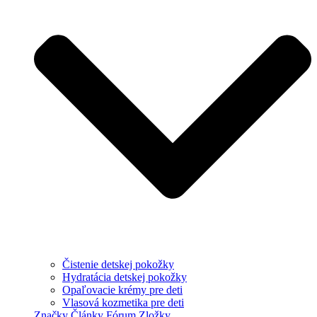
Čistenie detskej pokožky
Hydratácia detskej pokožky
Opaľovacie krémy pre deti
Vlasová kozmetika pre deti
Značky
Články
Fórum
Zložky