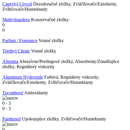
Caprylyl Glycol
Dezodoračné zložky, Zvláčňovače/Emolienty,
Zvlhčovače/Humektanty
Methylparaben
Konzervačné zložky
0
0
Parfum / Fragrance
Vonné zložky
Triethyl Citrate
Vonné zložky
Alumina
Abrazívne/Peelingové zložky, Absorbenty/Zmatňujúce
zložky, Regulátory viskozity
Aluminum Hydroxide
Farbivá, Regulátory viskozity,
Zvláčňovače/Emolienty, Zvlhčovače/Humektanty
Tocopherol
Antioxidanty
0
-
3
0
-
3
Panthenol
Upokojujúce zložky, Zvlhčovače/Humektanty
0