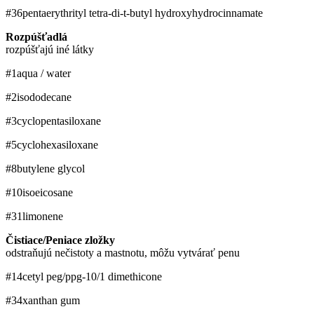
#36
pentaerythrityl tetra-di-t-butyl hydroxyhydrocinnamate
Rozpúšťadlá
rozpúšťajú iné látky
#1
aqua / water
#2
isododecane
#3
cyclopentasiloxane
#5
cyclohexasiloxane
#8
butylene glycol
#10
isoeicosane
#31
limonene
Čistiace/Peniace zložky
odstraňujú nečistoty a mastnotu, môžu vytvárať penu
#14
cetyl peg/ppg-10/1 dimethicone
#34
xanthan gum