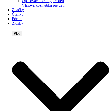
Opaľovacie krémy pre deti
Vlasová kozmetika pre deti
Značky
Články
Fórum
Zložky
Pleť