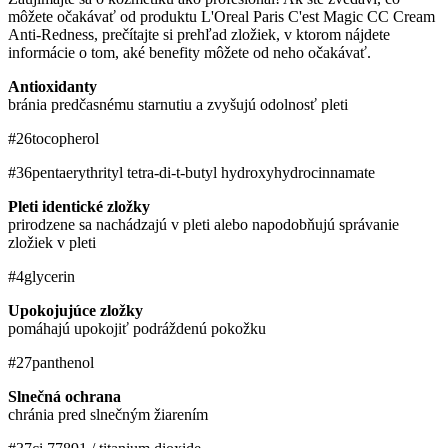
môžete očakávať od produktu L'Oreal Paris C'est Magic CC Cream
Anti-Redness, prečítajte si prehľad zložiek, v ktorom nájdete
informácie o tom, aké benefity môžete od neho očakávať.
Antioxidanty
bránia predčasnému starnutiu a zvyšujú odolnosť pleti
#26
tocopherol
#36
pentaerythrityl tetra-di-t-butyl hydroxyhydrocinnamate
Pleti identické zložky
prirodzene sa nachádzajú v pleti alebo napodobňujú správanie
zložiek v pleti
#4
glycerin
Upokojujúce zložky
pomáhajú upokojiť podráždenú pokožku
#27
panthenol
Slnečná ochrana
chránia pred slnečným žiarením