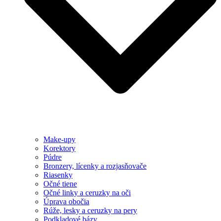
Make-upy
Korektory
Púdre
Bronzery, lícenky a rozjasňovače
Riasenky
Očné tiene
Očné linky a ceruzky na oči
Úprava obočia
Rúže, lesky a ceruzky na pery
Podkladové bázy