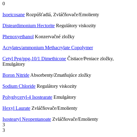
0
Isoeicosane
Rozpúšťadlá, Zvláčňovače/Emolienty
Disteardimonium Hectorite
Regulátory viskozity
Phenoxyethanol
Konzervačné zložky
Acrylates/ammonium Methacrylate Copolymer
Cetyl Peg/ppg-10/1 Dimethicone
Čistiace/Peniace zložky,
Emulgátory
Boron Nitride
Absorbenty/Zmatňujúce zložky
Sodium Chloride
Regulátory viskozity
Polyglyceryl-4 Isostearate
Emulgátory
Hexyl Laurate
Zvláčňovače/Emolienty
Isostearyl Neopentanoate
Zvláčňovače/Emolienty
3
3