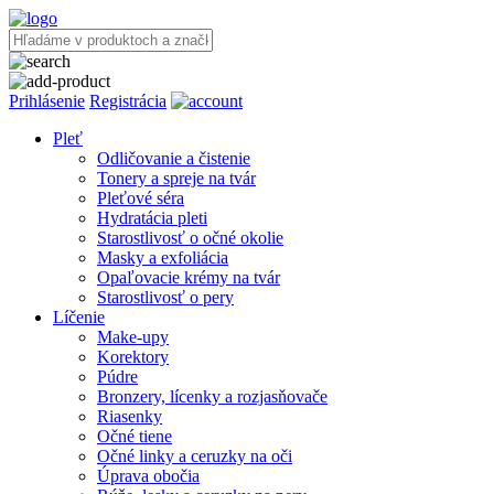
Prihlásenie
Registrácia
Pleť
Odličovanie a čistenie
Tonery a spreje na tvár
Pleťové séra
Hydratácia pleti
Starostlivosť o očné okolie
Masky a exfoliácia
Opaľovacie krémy na tvár
Starostlivosť o pery
Líčenie
Make-upy
Korektory
Púdre
Bronzery, lícenky a rozjasňovače
Riasenky
Očné tiene
Očné linky a ceruzky na oči
Úprava obočia