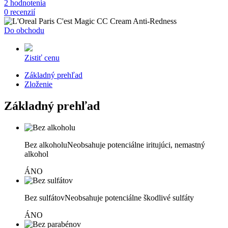
2 hodnotenia
0 recenzií
Do obchodu
Zistiť cenu
Základný prehľad
Zloženie
Základný prehľad
Bez alkoholu
Neobsahuje potenciálne iritujúci, nemastný
alkohol
ÁNO
Bez sulfátov
Neobsahuje potenciálne škodlivé sulfáty
ÁNO