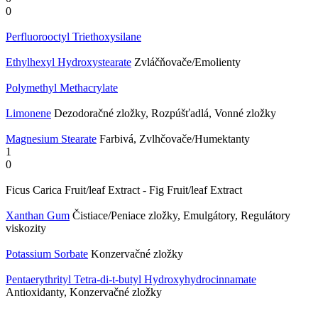
0
Perfluorooctyl Triethoxysilane
Ethylhexyl Hydroxystearate
Zvláčňovače/Emolienty
Polymethyl Methacrylate
Limonene
Dezodoračné zložky, Rozpúšťadlá, Vonné zložky
Magnesium Stearate
Farbivá, Zvlhčovače/Humektanty
1
0
Ficus Carica Fruit/leaf Extract - Fig Fruit/leaf Extract
Xanthan Gum
Čistiace/Peniace zložky, Emulgátory, Regulátory
viskozity
Potassium Sorbate
Konzervačné zložky
Pentaerythrityl Tetra-di-t-butyl Hydroxyhydrocinnamate
Antioxidanty, Konzervačné zložky