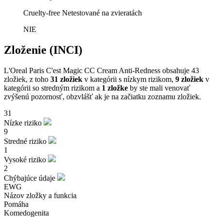
Cruelty-free
Netestované na zvieratách
NIE
Zloženie (INCI)
L'Oreal Paris C'est Magic CC Cream Anti-Redness obsahuje 43
zložiek, z toho
31 zložiek
v kategórii s nízkym rizikom,
9 zložiek
v
kategórii so stredným rizikom a
1 zložke
by ste mali venovať
zvýšenú pozornosť, obzvlášť ak je na začiatku zoznamu zložiek.
31
Nízke riziko
9
Stredné riziko
1
Vysoké riziko
2
Chýbajúce údaje
EWG
Názov zložky a funkcia
Pomáha
Komedogenita