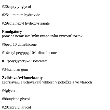
#20
caprylyl glycol
#25
aluminum hydroxide
#29
ethylhexyl hydroxystearate
Emulgátory
pomáha nemiešateľným kvapalinám vytvoriť roztok
#6
peg-10 dimethicone
#14
cetyl peg/ppg-10/1 dimethicone
#17
polyglyceryl-4 isostearate
#34
xanthan gum
Zvlhčovače/Humektanty
zadržiavajú a uchovávajú vlhkosť v pokožke a vo vlasoch
#4
glycerin
#8
butylene glycol
#20
caprylyl glycol