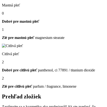
Mastná pleť
0
Dobré pre mastnú pleť
1
Zlé pre mastnú pleť
magnesium stearate
Citlivá pleť
2
Dobré pre citlivú pleť
panthenol, ci 77891 / titanium dioxide
2
Zlé pre citlivú pleť
parfum / fragrance, limonene
Prehľad zložiek
Zaujímajte sa o kozmetiku ako profesionál! Ak ste zvedaví, čo