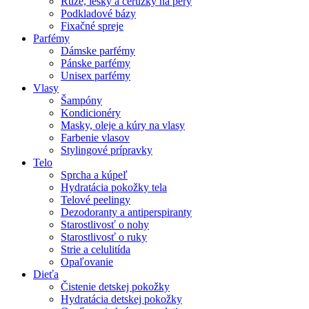
Rúže, lesky a ceruzky na pery
Podkladové bázy
Fixačné spreje
Parfémy
Dámske parfémy
Pánske parfémy
Unisex parfémy
Vlasy
Šampóny
Kondicionéry
Masky, oleje a kúry na vlasy
Farbenie vlasov
Stylingové prípravky
Telo
Sprcha a kúpeľ
Hydratácia pokožky tela
Telové peelingy
Dezodoranty a antiperspiranty
Starostlivosť o nohy
Starostlivosť o ruky
Strie a celulitída
Opaľovanie
Dieťa
Čistenie detskej pokožky
Hydratácia detskej pokožky