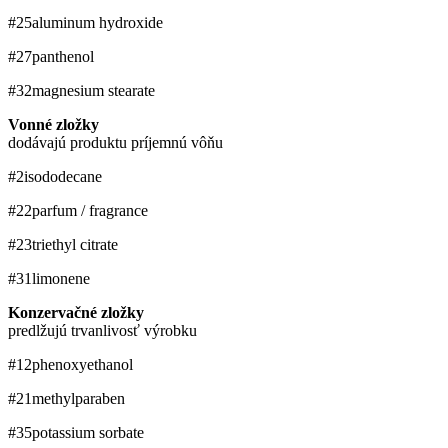
#25
aluminum hydroxide
#27
panthenol
#32
magnesium stearate
Vonné zložky
dodávajú produktu príjemnú vôňu
#2
isododecane
#22
parfum / fragrance
#23
triethyl citrate
#31
limonene
Konzervačné zložky
predlžujú trvanlivosť výrobku
#12
phenoxyethanol
#21
methylparaben
#35
potassium sorbate