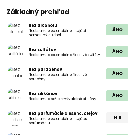
Základný prehľad
Bez alkoholu
ÁNO
Neobsahuje potenciálne iritujúci,
nemastný alkohol
Bez sulfátov
ÁNO
Neobsahuje potenciálne škodlivé sulfáty
Bez parabénov
ÁNO
Neobsahuje potenciálne škodlivé
parabény
Bez silikónov
ÁNO
Neobsahuje ťažko zmývateľné silikóny
Bez parfumácie a esenc. olejov
NIE
Neobsahuje potenciálne iritujúcu
parfumáciu