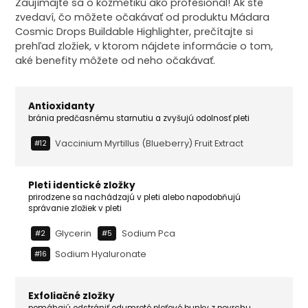
Zaujímajte sa o kozmetiku ako profesionál! Ak ste
zvedaví, čo môžete očakávať od produktu Mádara
Cosmic Drops Buildable Highlighter, prečítajte si
prehľad zložiek, v ktorom nájdete informácie o tom,
aké benefity môžete od neho očakávať.
Antioxidanty
bránia predčasnému starnutiu a zvyšujú odolnosť pleti
Vaccinium Myrtillus (blueberry) Fruit Extract
#12
Pleti identické zložky
prirodzene sa nachádzajú v pleti alebo napodobňujú
správanie zložiek v pleti
Glycerin
Sodium Pca
#2
#5
Sodium Hyaluronate
#16
Exfoliačné zložky