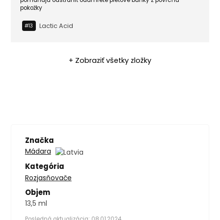
pomáhajú odstrániť odumreté pleťové bunky z povrchu
pokožky
Lactic Acid
#13
+ Zobraziť všetky zložky
Značka
Mádara
Kategória
Rozjasňovače
Objem
13,5 ml
Posledná aktualizácia: 08.01.2024