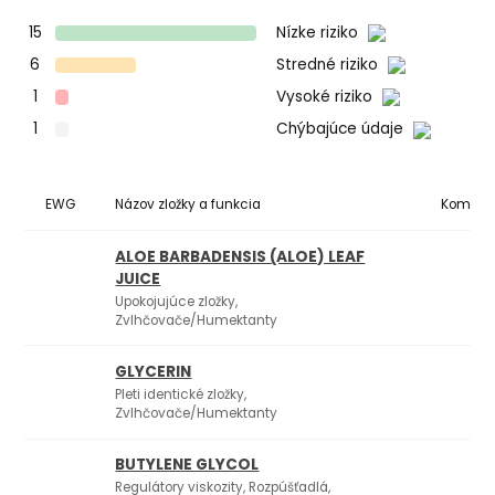
15
Nízke riziko
6
Stredné riziko
1
Vysoké riziko
1
Chýbajúce údaje
EWG
Názov zložky a funkcia
Komedo
ALOE BARBADENSIS (ALOE) LEAF
JUICE
Upokojujúce zložky,
Zvlhčovače/Humektanty
GLYCERIN
Pleti identické zložky,
Zvlhčovače/Humektanty
BUTYLENE GLYCOL
1
Regulátory viskozity, Rozpúšťadlá,