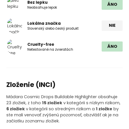
Bez lepku
ÁNO
Neobsahuje lepok
Lokálna značka
NIE
Slovenský alebo český produkt
Cruelty-free
ÁNO
Netestované na zvieratách
Zloženie (INCI)
Mádara Cosmic Drops Buildable Highlighter obsahuje
23 zložiek, z toho
15 zložiek
v kategórii s nízkym rizikom,
6 zložiek
v kategórii so stredným rizikom a
1 zložke
by
ste mali venovať zvýšenú pozornosť, obzvlášť ak je na
začiatku zoznamu zložiek.