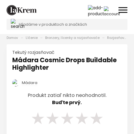
Domov
Líčenie
Bronzery, lícenky a rozjasňovače
Rozjasňovače
Tekutý rozjasňovač
Mádara Cosmic Drops Buildable
Highlighter
Mádara
Produkt zatiaľ nikto neohodnotil.
Buďte prvý.
★
★
★
★
★