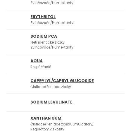
Zvlhčovače/Humektanty
ERYTHRITOL
Zvlhčovače/Humektanty
SODIUM PCA
Pleti identické zložky,
Zvlhčovače/Humektanty
AQUA
Rozpúšťadlá
CAPRYLYL/CAPRYL GLUCOSIDE
Čistiace/Peniace zložky
SODIUM LEVULINATE
XANTHAN GUM
Čistiace/Peniace zložky, Emulgátory,
Regulátory viskozity