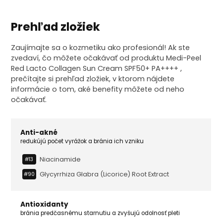
Prehľad zložiek
Zaujímajte sa o kozmetiku ako profesionál! Ak ste
zvedaví, čo môžete očakávať od produktu Medi-Peel
Red Lacto Collagen Sun Cream SPF50+ PA++++ ,
prečítajte si prehľad zložiek, v ktorom nájdete
informácie o tom, aké benefity môžete od neho
očakávať.
Anti-akné
redukújú počet vyrážok a bránia ich vzniku
Niacinamide
#13
Glycyrrhiza Glabra (licorice) Root Extract
#90
Antioxidanty
bránia predčasnému starnutiu a zvyšujú odolnosť pleti