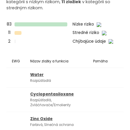
kategórii s nízkym rizikom,
11 zložiek
v kategórii so
stredným rizikom.
83
Nízke riziko
11
Stredné riziko
2
Chýbajúce údaje
EWG
Názov zložky a funkcia
Pomáha
Ko
Water
Rozpúšťadlá
Cyclopentasiloxane
Rozpúšťadlá,
Zvláčňovače/Emolienty
Zinc Oxide
Farbivá, Slnečná ochrana