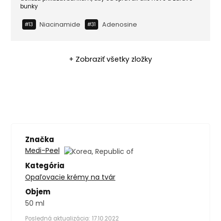
bunky
Niacinamide
Adenosine
#13
#31
+ Zobraziť všetky zložky
Značka
Medi-Peel
Kategória
Opaľovacie krémy na tvár
Objem
50 ml
Posledná aktualizácia: 17.10.2022