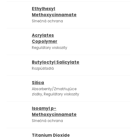
Ethylhexyl
Methoxycinnamate
Slnečná ochrana
Acrylates
Copolymer
Regulátory viskozity
Butyloctyl Salicylate
Rozpúšťadlá
Silica
Absorbenty/Zmatňujúce
zložky, Regulátory viskozity
Isoamyl p-
Methoxycinnamate
Slnečná ochrana
Titanium Dioxide