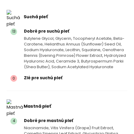
Suchá pleť
Dobré pre suchú pleť
13
Butylene Glycol, Glycerin, Tocopheryl Acetate, Beta-
Carotene, Helianthus Annuus (sunflower) Seed Oil,
Sodium Hyaluronate, Lecithin, Squalane, Oenothera
Biennis (evening Primrose) Flower Extract, Hydrolyzed
Hyaluronic Acid, Ceramide 3, Butyrospermum Parkii
(shea Butter), Sodium Acetylated Hyaluronate
Zlé pre suchú pleť
0
Mastná pleť
Dobré pre mastnú pleť
4
Niacinamide, Vitis Vinifera (grape) Fruit Extract,
Camellia Sinensis Leaf Extract, Glycyrrhiza Glabra