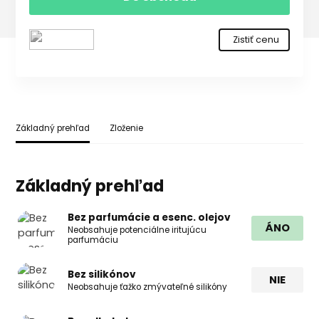
Zistiť cenu
Základný prehľad
Zloženie
Základný prehľad
Bez parfumácie a esenc. olejov
ÁNO
Neobsahuje potenciálne iritujúcu
parfumáciu
Bez silikónov
NIE
Neobsahuje ťažko zmývateľné silikóny