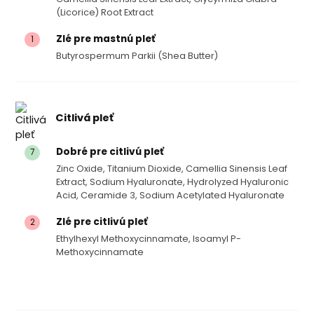
(licorice) Root Extract
Zlé pre mastnú pleť
1
Butyrospermum Parkii (shea Butter)
Citlivá pleť
Dobré pre citlivú pleť
7
Zinc Oxide, Titanium Dioxide, Camellia Sinensis Leaf
Extract, Sodium Hyaluronate, Hydrolyzed Hyaluronic
Acid, Ceramide 3, Sodium Acetylated Hyaluronate
Zlé pre citlivú pleť
2
Ethylhexyl Methoxycinnamate, Isoamyl P-
Methoxycinnamate