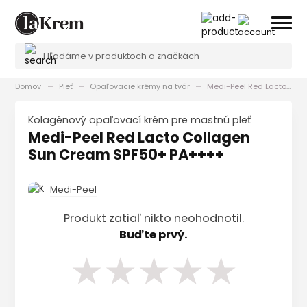
Domov
Pleť
Opaľovacie krémy na tvár
Medi-Peel Red Lacto Collagen Sun Cream SPF50+ PA++++
Kolagénový opaľovací krém pre mastnú pleť
Medi-Peel Red Lacto Collagen
Sun Cream SPF50+ PA++++
Medi-Peel
Produkt zatiaľ nikto neohodnotil.
Buďte prvý.
★
★
★
★
★