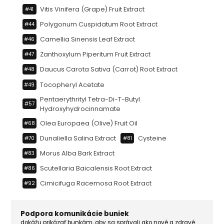
Vitis Vinifera (grape) Fruit Extract
#41
Polygonum Cuspidatum Root Extract
#44
Camellia Sinensis Leaf Extract
#46
Zanthoxylum Piperitum Fruit Extract
#47
Daucus Carota Sativa (carrot) Root Extract
#48
Tocopheryl Acetate
#49
Pentaerythrityl Tetra-Di-T-Butyl
#57
Hydroxyhydrocinnamate
Olea Europaea (olive) Fruit Oil
#68
Dunaliella Salina Extract
Cysteine
#70
#81
Morus Alba Bark Extract
#83
Scutellaria Baicalensis Root Extract
#86
Cimicifuga Racemosa Root Extract
#92
Podpora komunikácie buniek
dokážu prikázať bunkám, aby sa správali ako nové a zdravé