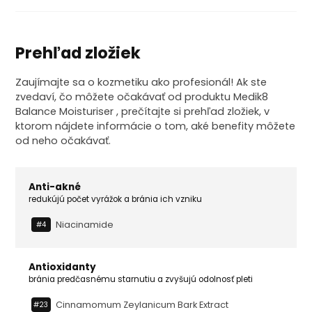
Prehľad zložiek
Zaujímajte sa o kozmetiku ako profesionál! Ak ste
zvedaví, čo môžete očakávať od produktu Medik8
Balance Moisturiser , prečítajte si prehľad zložiek, v
ktorom nájdete informácie o tom, aké benefity môžete
od neho očakávať.
Anti-akné
redukújú počet vyrážok a bránia ich vzniku
Niacinamide
#4
Antioxidanty
bránia predčasnému starnutiu a zvyšujú odolnosť pleti
Cinnamomum Zeylanicum Bark Extract
#23