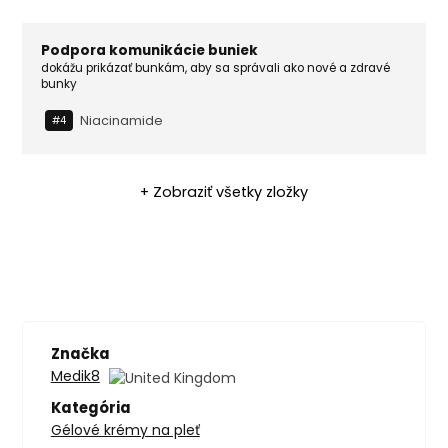
Podpora komunikácie buniek
dokážu prikázať bunkám, aby sa správali ako nové a zdravé
bunky
Niacinamide
#4
+ Zobraziť všetky zložky
Značka
Medik8
Kategória
Gélové krémy na pleť