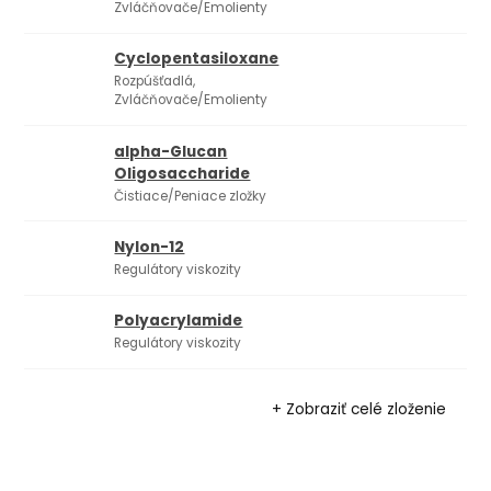
Zvláčňovače/Emolienty
Cyclopentasiloxane
Rozpúšťadlá,
Zvláčňovače/Emolienty
alpha-Glucan
Oligosaccharide
Čistiace/Peniace zložky
Nylon-12
Regulátory viskozity
Polyacrylamide
Regulátory viskozity
+ Zobraziť celé zloženie