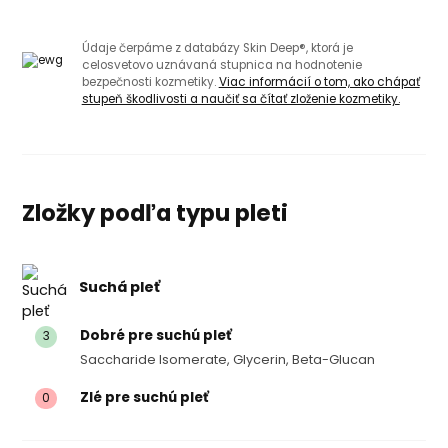
Údaje čerpáme z databázy Skin Deep®, ktorá je
celosvetovo uznávaná stupnica na hodnotenie
bezpečnosti kozmetiky.
Viac informácií o tom, ako chápať
stupeň škodlivosti a naučiť sa čítať zloženie kozmetiky.
Zložky podľa typu pleti
Suchá pleť
Dobré pre suchú pleť
3
Saccharide Isomerate, Glycerin, Beta-Glucan
Zlé pre suchú pleť
0