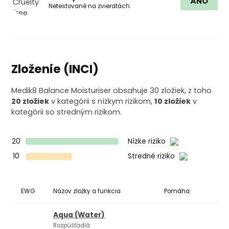
ÁNO
Netestované na zvieratách
Zloženie (INCI)
Medik8 Balance Moisturiser obsahuje 30 zložiek, z toho
20 zložiek
v kategórii s nízkym rizikom,
10 zložiek
v
kategórii so stredným rizikom.
20
Nízke riziko
10
Stredné riziko
EWG
Názov zložky a funkcia
Pomáha
Ko
Aqua (Water)
Rozpúšťadlá