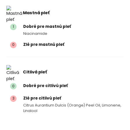
Mastná pleť
Dobré pre mastnú pleť
1
Niacinamide
Zlé pre mastnú pleť
0
Citlivá pleť
Dobré pre citlivú pleť
0
Zlé pre citlivú pleť
3
Citrus Aurantium Dulcis (orange) Peel Oil, Limonene,
Linalool