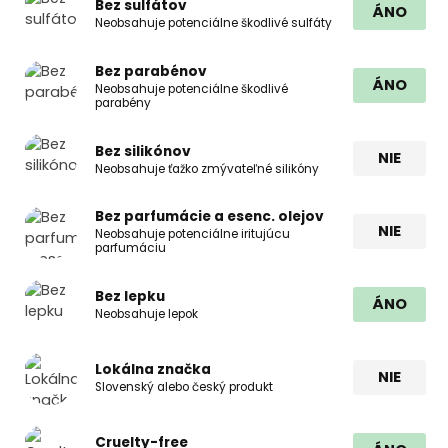
Bez sulfátov
ÁNO
Neobsahuje potenciálne škodlivé sulfáty
Bez parabénov
ÁNO
Neobsahuje potenciálne škodlivé
parabény
Bez silikónov
NIE
Neobsahuje ťažko zmývateľné silikóny
Bez parfumácie a esenc. olejov
NIE
Neobsahuje potenciálne iritujúcu
parfumáciu
Bez lepku
ÁNO
Neobsahuje lepok
Lokálna značka
NIE
Slovenský alebo český produkt
Cruelty-free