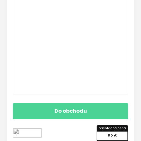
Do obchodu
orientačná cena
52 €