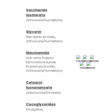
Saccharide
Isomerate
Zvlhčovače/Humektanty
Glycerin
Pleti identické zložky,
Zvlhčovače/Humektanty
Niacinamide
Anti-akné, Podpora
komunikácie buniek,
Rozjasňujúce zložky,
Zvlhčovače/Humektanty
Cetearyl
Isononanoate
Zvláčňovače/Emolienty
Cocoglycerides
Emulgátory,