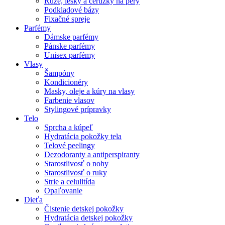
Rúže, lesky a ceruzky na pery
Podkladové bázy
Fixačné spreje
Parfémy
Dámske parfémy
Pánske parfémy
Unisex parfémy
Vlasy
Šampóny
Kondicionéry
Masky, oleje a kúry na vlasy
Farbenie vlasov
Stylingové prípravky
Telo
Sprcha a kúpeľ
Hydratácia pokožky tela
Telové peelingy
Dezodoranty a antiperspiranty
Starostlivosť o nohy
Starostlivosť o ruky
Strie a celulitída
Opaľovanie
Dieťa
Čistenie detskej pokožky
Hydratácia detskej pokožky