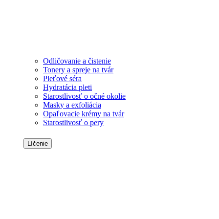
Odličovanie a čistenie
Tonery a spreje na tvár
Pleťové séra
Hydratácia pleti
Starostlivosť o očné okolie
Masky a exfoliácia
Opaľovacie krémy na tvár
Starostlivosť o pery
Líčenie