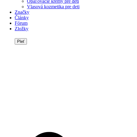
Opaľovacie krémy pre deti
Vlasová kozmetika pre deti
Značky
Články
Fórum
Zložky
Pleť