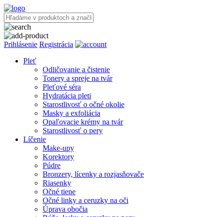
Prihlásenie
Registrácia
Pleť
Odličovanie a čistenie
Tonery a spreje na tvár
Pleťové séra
Hydratácia pleti
Starostlivosť o očné okolie
Masky a exfoliácia
Opaľovacie krémy na tvár
Starostlivosť o pery
Líčenie
Make-upy
Korektory
Púdre
Bronzery, lícenky a rozjasňovače
Riasenky
Očné tiene
Očné linky a ceruzky na oči
Úprava obočia