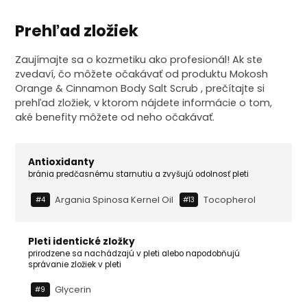
Prehľad zložiek
Zaujímajte sa o kozmetiku ako profesionál! Ak ste
zvedaví, čo môžete očakávať od produktu Mokosh
Orange & Cinnamon Body Salt Scrub , prečítajte si
prehľad zložiek, v ktorom nájdete informácie o tom,
aké benefity môžete od neho očakávať.
Antioxidanty
bránia predčasnému starnutiu a zvyšujú odolnosť pleti
Argania Spinosa Kernel Oil
Tocopherol
#4
#13
Pleti identické zložky
prirodzene sa nachádzajú v pleti alebo napodobňujú
správanie zložiek v pleti
Glycerin
#9