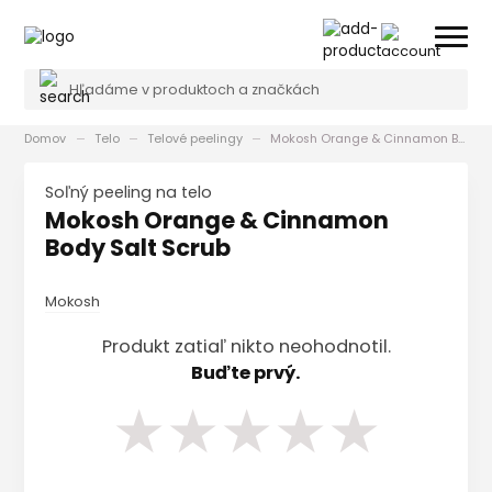
Domov
Telo
Telové peelingy
Mokosh Orange & Cinnamon Body Salt Scrub
Soľný peeling na telo
Mokosh Orange & Cinnamon
Body Salt Scrub
Mokosh
Produkt zatiaľ nikto neohodnotil.
Buďte prvý.
★
★
★
★
★