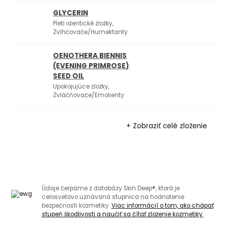
GLYCERIN
Pleti identické zložky,
Zvlhčovače/Humektanty
OENOTHERA BIENNIS
(EVENING PRIMROSE)
SEED OIL
Upokojujúce zložky,
Zvláčňovače/Emolienty
+ Zobraziť celé zloženie
Údaje čerpáme z databázy Skin Deep®, ktorá je
celosvetovo uznávaná stupnica na hodnotenie
bezpečnosti kozmetiky.
Viac informácií o tom, ako chápať
stupeň škodlivosti a naučiť sa čítať zloženie kozmetiky.