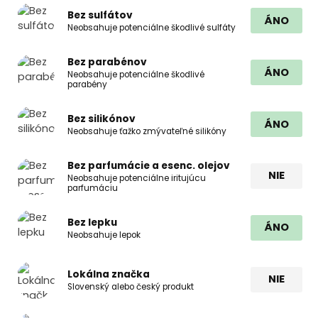
Bez sulfátov
ÁNO
Neobsahuje potenciálne škodlivé sulfáty
Bez parabénov
ÁNO
Neobsahuje potenciálne škodlivé
parabény
Bez silikónov
ÁNO
Neobsahuje ťažko zmývateľné silikóny
Bez parfumácie a esenc. olejov
NIE
Neobsahuje potenciálne iritujúcu
parfumáciu
Bez lepku
ÁNO
Neobsahuje lepok
Lokálna značka
NIE
Slovenský alebo český produkt