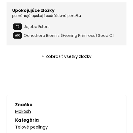
Upokojujúce zložky
pomáhajú upokojiť podráždenú pokožku
Jojoba Esters
#7
Oenothera Biennis (evening Primrose) Seed Oil
#10
+ Zobraziť všetky zložky
Značka
Mokosh
Kategória
Telové peelingy