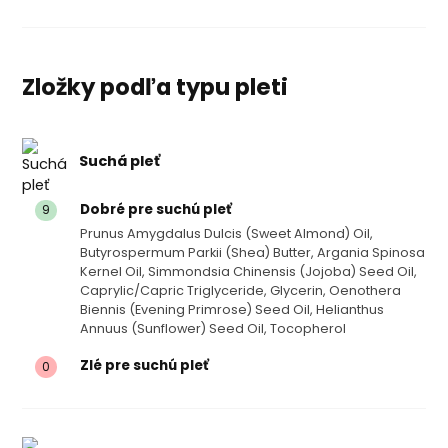
Zložky podľa typu pleti
Suchá pleť
Dobré pre suchú pleť
9
Prunus Amygdalus Dulcis (sweet Almond) Oil,
Butyrospermum Parkii (shea) Butter, Argania Spinosa
Kernel Oil, Simmondsia Chinensis (jojoba) Seed Oil,
Caprylic/capric Triglyceride, Glycerin, Oenothera
Biennis (evening Primrose) Seed Oil, Helianthus
Annuus (sunflower) Seed Oil, Tocopherol
Zlé pre suchú pleť
0