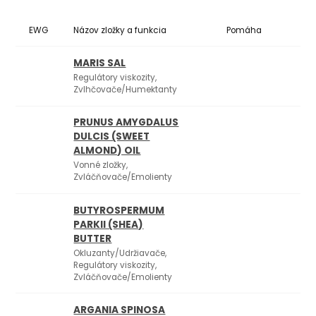
EWG
Názov zložky a funkcia
Pomáha
Ko
MARIS SAL
Regulátory viskozity,
Zvlhčovače/Humektanty
PRUNUS AMYGDALUS
DULCIS (SWEET
ALMOND) OIL
Vonné zložky,
Zvláčňovače/Emolienty
BUTYROSPERMUM
PARKII (SHEA)
BUTTER
Okluzanty/Udržiavače,
Regulátory viskozity,
Zvláčňovače/Emolienty
ARGANIA SPINOSA