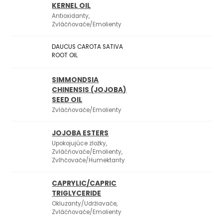
KERNEL OIL
Antioxidanty,
Zvláčňovače/Emolienty
DAUCUS CAROTA SATIVA
ROOT OIL
SIMMONDSIA
CHINENSIS (JOJOBA)
SEED OIL
Zvláčňovače/Emolienty
JOJOBA ESTERS
Upokojujúce zložky,
Zvláčňovače/Emolienty,
Zvlhčovače/Humektanty
CAPRYLIC/CAPRIC
TRIGLYCERIDE
Okluzanty/Udržiavače,
Zvláčňovače/Emolienty