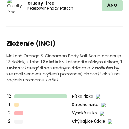
Cruelty-free
ÁNO
Netestované na zvieratách
Zloženie (INCI)
Mokosh Orange & Cinnamon Body Salt Scrub obsahuje
17 zložiek, z toho
12 zložiek
v kategórii s nízkym rizikom,
1
zložka
v kategórii so stredným rizikom a
2 zložkám
by
ste mali venovať zvýšenú pozornosť, obzvlášť ak sú na
začiatku zoznamu zložiek.
12
Nízke riziko
1
Stredné riziko
2
Vysoké riziko
2
Chýbajúce údaje