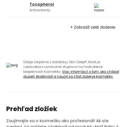
Tocopherol
Antioxidanty
+ Zobraziť celé zloženie
Údaje čerpáme z databázy Skin Deep®, ktorá je
celosvetovo uznávaná stupnica na hodnotenie
bezpečnosti kozmetiky.
Viac informácií o tom, ako chápať
stupeň škodlivosti a naučiť sa čítať zloženie kozmetiky.
Prehľad zložiek
Zaujímajte sa o kozmetiku ako profesionál! Ak ste
zvedaví, čo môžete očakávať od produktu Naif Baby &