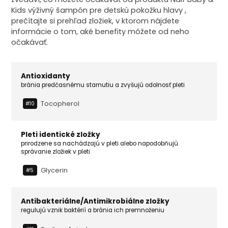
Kids výživný šampón pre detskú pokožku hlavy ,
prečítajte si prehľad zložiek, v ktorom nájdete
informácie o tom, aké benefity môžete od neho
očakávať.
Antioxidanty
bránia predčasnému starnutiu a zvyšujú odolnosť pleti
Tocopherol
#10
Pleti identické zložky
prirodzene sa nachádzajú v pleti alebo napodobňujú
správanie zložiek v pleti
Glycerin
#5
Antibakteriálne/Antimikrobiálne zložky
regulujú vznik baktérií a bránia ich premnoženiu