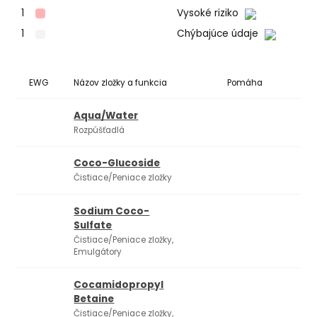
1
Vysoké riziko
1
Chýbajúce údaje
EWG
Názov zložky a funkcia
Pomáha
Ko
Aqua/Water
Rozpúšťadlá
Coco-Glucoside
Čistiace/Peniace zložky
Sodium Coco-
Sulfate
Čistiace/Peniace zložky,
Emulgátory
Cocamidopropyl
Betaine
Čistiace/Peniace zložky,