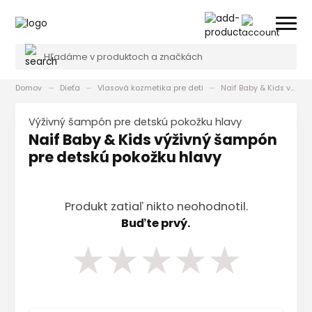
Domov
Dieťa
Vlasová kozmetika pre deti
Naif Baby & Kids výživný šampón pre detskú pokožku hlavy
výživný šampón pre detskú pokožku hlavy
Naif Baby & Kids výživný šampón
pre detskú pokožku hlavy
Produkt zatiaľ nikto neohodnotil.
Buďte prvý.
★
★
★
★
★