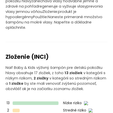
pokožku hlavyzanecháva vlasy hodvábne jemné a
zdravé na pohľadregeneruje a vyživuje vlasyprevonia
vlasy jemnou vôňouZloženie:produkt je
hypoalergénnyPoužitie:Naneste primerané množstvo
šampónu na mokré vlasy. Napeňte a dôkladne
opláchnite.
Zloženie (INCI)
Naif Baby & Kids výživný šampón pre detskú pokožku
hlavy obsahuje 17 zložiek, z toho
13 zložiek
v kategórii s
nízkym rizikom,
2 zložky
v kategórii so stredným rizikom
a
1 zložke
by ste mali venovať zvýšenú pozornosť,
obzvlášť ak je na začiatku zoznamu zložiek.
13
Nízke riziko
2
Stredné riziko