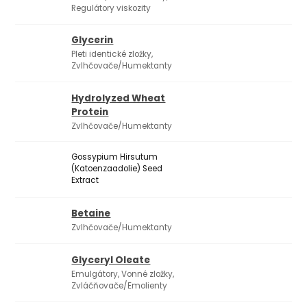
Regulátory viskozity
Glycerin
Pleti identické zložky,
Zvlhčovače/Humektanty
Hydrolyzed Wheat
Protein
Zvlhčovače/Humektanty
Gossypium Hirsutum
(Katoenzaadolie) Seed
Extract
Betaine
Zvlhčovače/Humektanty
Glyceryl Oleate
Emulgátory, Vonné zložky,
Zvláčňovače/Emolienty