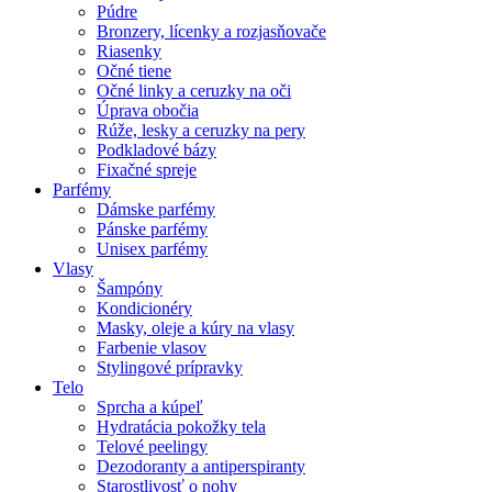
Púdre
Bronzery, lícenky a rozjasňovače
Riasenky
Očné tiene
Očné linky a ceruzky na oči
Úprava obočia
Rúže, lesky a ceruzky na pery
Podkladové bázy
Fixačné spreje
Parfémy
Dámske parfémy
Pánske parfémy
Unisex parfémy
Vlasy
Šampóny
Kondicionéry
Masky, oleje a kúry na vlasy
Farbenie vlasov
Stylingové prípravky
Telo
Sprcha a kúpeľ
Hydratácia pokožky tela
Telové peelingy
Dezodoranty a antiperspiranty
Starostlivosť o nohy