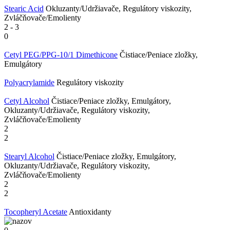
Stearic Acid
Okluzanty/Udržiavače, Regulátory viskozity,
Zvláčňovače/Emolienty
2
-
3
0
Cetyl PEG/​PPG-10/​1 Dimethicone
Čistiace/Peniace zložky,
Emulgátory
Polyacrylamide
Regulátory viskozity
Cetyl Alcohol
Čistiace/Peniace zložky, Emulgátory,
Okluzanty/Udržiavače, Regulátory viskozity,
Zvláčňovače/Emolienty
2
2
Stearyl Alcohol
Čistiace/Peniace zložky, Emulgátory,
Okluzanty/Udržiavače, Regulátory viskozity,
Zvláčňovače/Emolienty
2
2
Tocopheryl Acetate
Antioxidanty