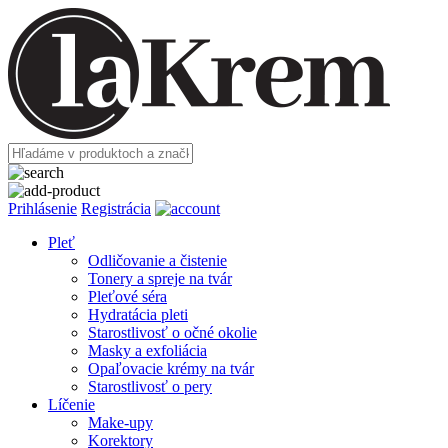
Prihlásenie
Registrácia
Pleť
Odličovanie a čistenie
Tonery a spreje na tvár
Pleťové séra
Hydratácia pleti
Starostlivosť o očné okolie
Masky a exfoliácia
Opaľovacie krémy na tvár
Starostlivosť o pery
Líčenie
Make-upy
Korektory