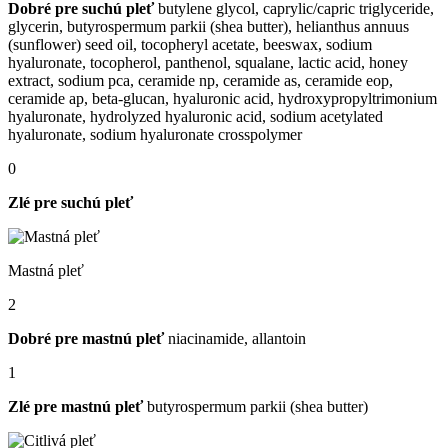
Dobré pre suchú pleť
butylene glycol, caprylic/​capric triglyceride,
glycerin, butyrospermum parkii (shea butter), helianthus annuus
(sunflower) seed oil, tocopheryl acetate, beeswax, sodium
hyaluronate, tocopherol, panthenol, squalane, lactic acid, honey
extract, sodium pca, ceramide np, ceramide as, ceramide eop,
ceramide ap, beta-glucan, hyaluronic acid, hydroxypropyltrimonium
hyaluronate, hydrolyzed hyaluronic acid, sodium acetylated
hyaluronate, sodium hyaluronate crosspolymer
0
Zlé pre suchú pleť
Mastná pleť
2
Dobré pre mastnú pleť
niacinamide, allantoin
1
Zlé pre mastnú pleť
butyrospermum parkii (shea butter)