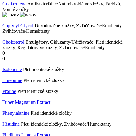
Guaiazulene
Antibakteriálne/Antimikrobiálne zložky, Farbivá,
Vonné zložky
Caprylyl Glycol
Dezodoračné zložky, Zvláčňovače/Emolienty,
Zvlhčovače/Humektanty
Cholesterol
Emulgátory, Okluzanty/Udržiavače, Pleti identické
zložky, Regulátory viskozity, Zvláčňovače/Emolienty
0
0
Isoleucine
Pleti identické zložky
Threonine
Pleti identické zložky
Proline
Pleti identické zložky
Tuber Magnatum Extract
Phenylalanine
Pleti identické zložky
Histidine
Pleti identické zložky, Zvlhčovače/Humektanty
Phellinus Linteus Extract