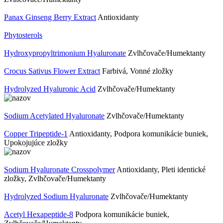
Panax Ginseng Berry Extract
Antioxidanty
Phytosterols
Hydroxypropyltrimonium Hyaluronate
Zvlhčovače/Humektanty
Crocus Sativus Flower Extract
Farbivá, Vonné zložky
Hydrolyzed Hyaluronic Acid
Zvlhčovače/Humektanty
Sodium Acetylated Hyaluronate
Zvlhčovače/Humektanty
Copper Tripeptide-1
Antioxidanty, Podpora komunikácie buniek,
Upokojujúce zložky
Sodium Hyaluronate Crosspolymer
Antioxidanty, Pleti identické
zložky, Zvlhčovače/Humektanty
Hydrolyzed Sodium Hyaluronate
Zvlhčovače/Humektanty
Acetyl Hexapeptide-8
Podpora komunikácie buniek,