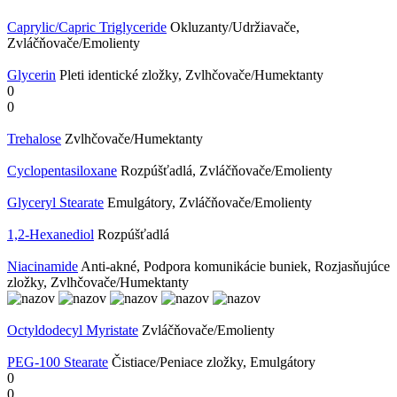
Caprylic/​Capric Triglyceride
Okluzanty/Udržiavače,
Zvláčňovače/Emolienty
Glycerin
Pleti identické zložky, Zvlhčovače/Humektanty
0
0
Trehalose
Zvlhčovače/Humektanty
Cyclopentasiloxane
Rozpúšťadlá, Zvláčňovače/Emolienty
Glyceryl Stearate
Emulgátory, Zvláčňovače/Emolienty
1,2-Hexanediol
Rozpúšťadlá
Niacinamide
Anti-akné, Podpora komunikácie buniek, Rozjasňujúce
zložky, Zvlhčovače/Humektanty
Octyldodecyl Myristate
Zvláčňovače/Emolienty
PEG-100 Stearate
Čistiace/Peniace zložky, Emulgátory
0
0