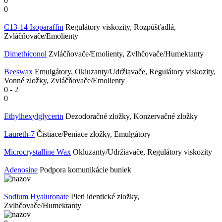
0
0
C13-14 Isoparaffin
Regulátory viskozity, Rozpúšťadlá,
Zvláčňovače/Emolienty
Dimethiconol
Zvláčňovače/Emolienty, Zvlhčovače/Humektanty
Beeswax
Emulgátory, Okluzanty/Udržiavače, Regulátory viskozity,
Vonné zložky, Zvláčňovače/Emolienty
0
-
2
0
Ethylhexylglycerin
Dezodoračné zložky, Konzervačné zložky
Laureth-7
Čistiace/Peniace zložky, Emulgátory
Microcrystalline Wax
Okluzanty/Udržiavače, Regulátory viskozity
Adenosine
Podpora komunikácie buniek
Sodium Hyaluronate
Pleti identické zložky,
Zvlhčovače/Humektanty