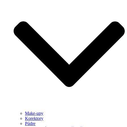
Make-upy
Korektory
Púdre