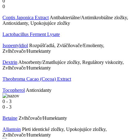
0
0
Coptis Japonica Extract
Antibakteriálne/Antimikrobiálne zložky,
Antioxidanty, Upokojujúce zložky
Lactobacillus Ferment Lysate
Isopentyldiol
Rozpúšťadlá, Zvláčňovače/Emolienty,
Zvlhčovače/Humektanty
Dextrin
Absorbenty/Zmatňujúce zložky, Regulátory viskozity,
Zvlhčovače/Humektanty
Theobroma Cacao (Cocoa) Extract
Tocopherol
Antioxidanty
0
-
3
0
-
3
Betaine
Zvlhčovače/Humektanty
Allantoin
Pleti identické zložky, Upokojujúce zložky,
Zvlhčovače/Humektanty