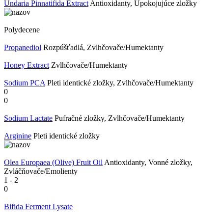
Undaria Pinnatifida Extract
Antioxidanty, Upokojujúce zložky
Polydecene
Propanediol
Rozpúšťadlá, Zvlhčovače/Humektanty
Honey Extract
Zvlhčovače/Humektanty
Sodium PCA
Pleti identické zložky, Zvlhčovače/Humektanty
0
0
Sodium Lactate
Pufračné zložky, Zvlhčovače/Humektanty
Arginine
Pleti identické zložky
Olea Europaea (Olive) Fruit Oil
Antioxidanty, Vonné zložky,
Zvláčňovače/Emolienty
1
-
2
0
Bifida Ferment Lysate