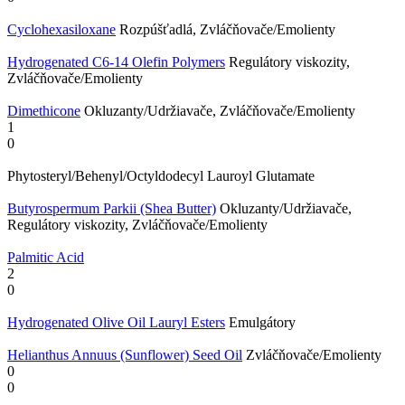
Cyclohexasiloxane
Rozpúšťadlá, Zvláčňovače/Emolienty
Hydrogenated C6-14 Olefin Polymers
Regulátory viskozity,
Zvláčňovače/Emolienty
Dimethicone
Okluzanty/Udržiavače, Zvláčňovače/Emolienty
1
0
Phytosteryl/​Behenyl/​Octyldodecyl Lauroyl Glutamate
Butyrospermum Parkii (Shea Butter)
Okluzanty/Udržiavače,
Regulátory viskozity, Zvláčňovače/Emolienty
Palmitic Acid
2
0
Hydrogenated Olive Oil Lauryl Esters
Emulgátory
Helianthus Annuus (Sunflower) Seed Oil
Zvláčňovače/Emolienty
0
0