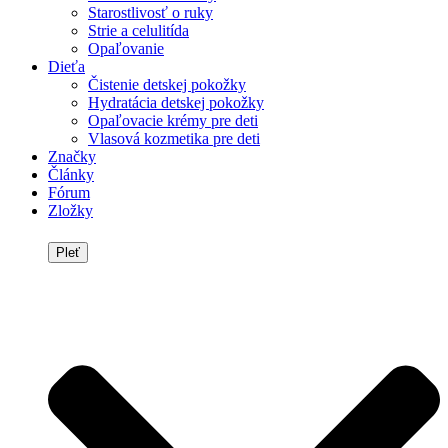
Starostlivosť o ruky
Strie a celulitída
Opaľovanie
Dieťa
Čistenie detskej pokožky
Hydratácia detskej pokožky
Opaľovacie krémy pre deti
Vlasová kozmetika pre deti
Značky
Články
Fórum
Zložky
Pleť