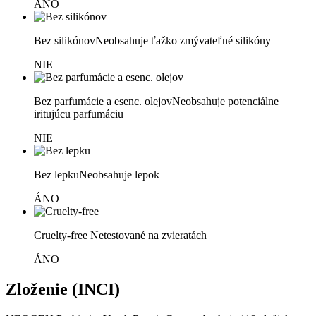
ÁNO
Bez silikónov
Neobsahuje ťažko zmývateľné silikóny
NIE
Bez parfumácie a esenc. olejov
Neobsahuje potenciálne
iritujúcu parfumáciu
NIE
Bez lepku
Neobsahuje lepok
ÁNO
Cruelty-free
Netestované na zvieratách
ÁNO
Zloženie (INCI)