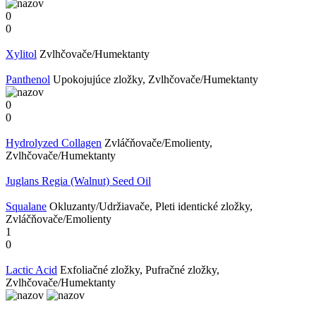
0
0
Xylitol
Zvlhčovače/Humektanty
Panthenol
Upokojujúce zložky, Zvlhčovače/Humektanty
0
0
Hydrolyzed Collagen
Zvláčňovače/Emolienty,
Zvlhčovače/Humektanty
Juglans Regia (Walnut) Seed Oil
Squalane
Okluzanty/Udržiavače, Pleti identické zložky,
Zvláčňovače/Emolienty
1
0
Lactic Acid
Exfoliačné zložky, Pufračné zložky,
Zvlhčovače/Humektanty