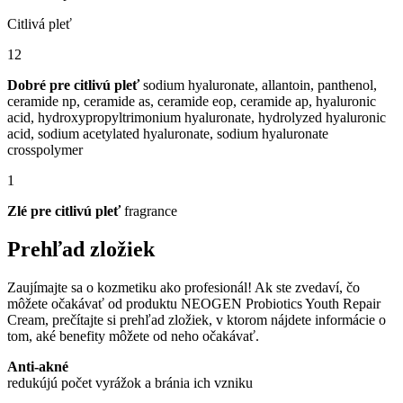
Citlivá pleť
12
Dobré pre citlivú pleť
sodium hyaluronate, allantoin, panthenol,
ceramide np, ceramide as, ceramide eop, ceramide ap, hyaluronic
acid, hydroxypropyltrimonium hyaluronate, hydrolyzed hyaluronic
acid, sodium acetylated hyaluronate, sodium hyaluronate
crosspolymer
1
Zlé pre citlivú pleť
fragrance
Prehľad zložiek
Zaujímajte sa o kozmetiku ako profesionál! Ak ste zvedaví, čo
môžete očakávať od produktu NEOGEN Probiotics Youth Repair
Cream, prečítajte si prehľad zložiek, v ktorom nájdete informácie o
tom, aké benefity môžete od neho očakávať.
Anti-akné
redukújú počet vyrážok a bránia ich vzniku