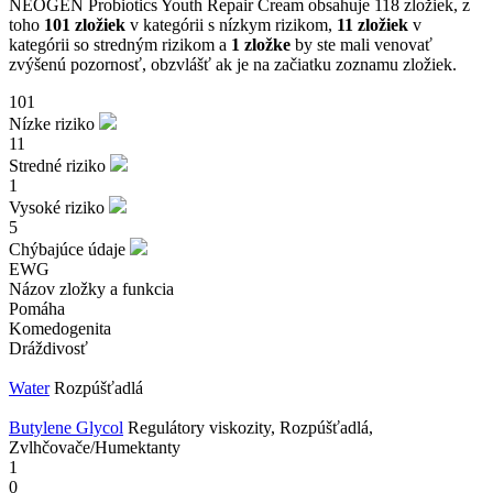
NEOGEN Probiotics Youth Repair Cream obsahuje 118 zložiek, z
toho
101 zložiek
v kategórii s nízkym rizikom,
11 zložiek
v
kategórii so stredným rizikom a
1 zložke
by ste mali venovať
zvýšenú pozornosť, obzvlášť ak je na začiatku zoznamu zložiek.
101
Nízke riziko
11
Stredné riziko
1
Vysoké riziko
5
Chýbajúce údaje
EWG
Názov zložky a funkcia
Pomáha
Komedogenita
Dráždivosť
Water
Rozpúšťadlá
Butylene Glycol
Regulátory viskozity, Rozpúšťadlá,
Zvlhčovače/Humektanty
1
0