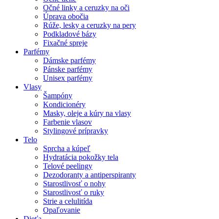
Očné linky a ceruzky na oči
Úprava obočia
Rúže, lesky a ceruzky na pery
Podkladové bázy
Fixačné spreje
Parfémy
Dámske parfémy
Pánske parfémy
Unisex parfémy
Vlasy
Šampóny
Kondicionéry
Masky, oleje a kúry na vlasy
Farbenie vlasov
Stylingové prípravky
Telo
Sprcha a kúpeľ
Hydratácia pokožky tela
Telové peelingy
Dezodoranty a antiperspiranty
Starostlivosť o nohy
Starostlivosť o ruky
Strie a celulitída
Opaľovanie
Dieťa