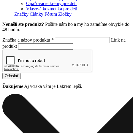
Opaľovacie krémy pre deti
Vlasová kozmetika pre deti
Značky
Články
Fórum
Zložky
Nenašli ste produkt?
Pošlite nám ho a my ho zaradíme obvykle do
48 hodín.
Značka a názov produktu *
Link na
produkt
Odoslať
Ďakujeme
Aj vďaka vám je Lakrem lepší.