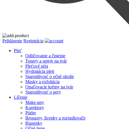
Prihlásenie
Registrácia
Pleť
Odličovanie a čistenie
Tonery a spreje na tvár
Pleťové séra
Hydratácia pleti
Starostlivosť o očné okolie
Masky a exfoliácia
Opaľovacie krémy na tvár
Starostlivosť o pery
Líčenie
Make-upy
Korektory
Púdre
Bronzery, lícenky a rozjasňovače
Riasenky
Očné tiene