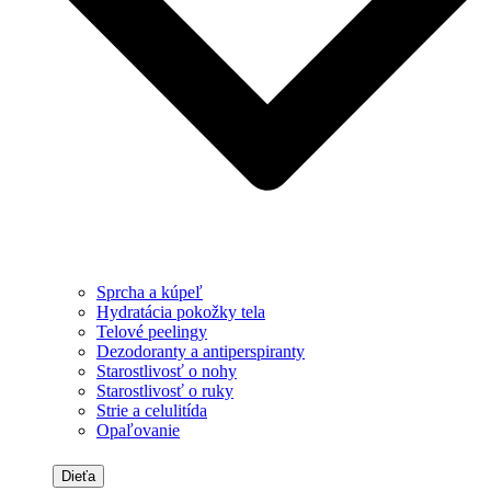
Sprcha a kúpeľ
Hydratácia pokožky tela
Telové peelingy
Dezodoranty a antiperspiranty
Starostlivosť o nohy
Starostlivosť o ruky
Strie a celulitída
Opaľovanie
Dieťa