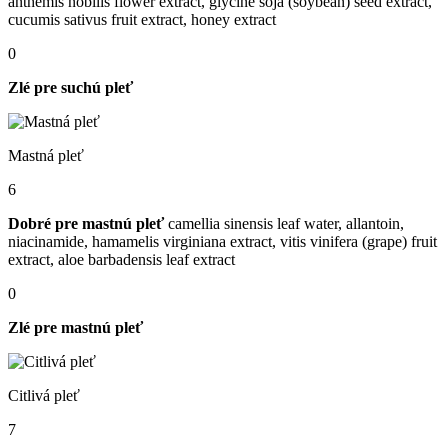
anthemis nobilis flower extract, glycine soja (soybean) seed extract,
cucumis sativus fruit extract, honey extract
0
Zlé pre suchú pleť
Mastná pleť
6
Dobré pre mastnú pleť
camellia sinensis leaf water, allantoin,
niacinamide, hamamelis virginiana extract, vitis vinifera (grape) fruit
extract, aloe barbadensis leaf extract
0
Zlé pre mastnú pleť
Citlivá pleť
7