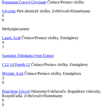
Potassium Cocoyl Glycinate
Čistiace/Peniace zložky
Glycerin
Pleti identické zložky, Zvlhčovače/Humektanty
0
0
Methylglucamine
Lauric Acid
Čistiace/Peniace zložky, Emulgátory
4
1
Sapindus Trifoliatus Fruit Extract
C12-14 Pareth-12
Čistiace/Peniace zložky, Emulgátory
Myristic Acid
Čistiace/Peniace zložky, Emulgátory
3
0
Propylene Glycol
Okluzanty/Udržiavače, Regulátory viskozity,
Rozpúšťadlá, Zvlhčovače/Humektanty
0
0