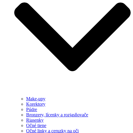
Make-upy
Korektory
Púdre
Bronzery, lícenky a rozjasňovače
Riasenky
Očné tiene
Očné linky a ceruzky na oči