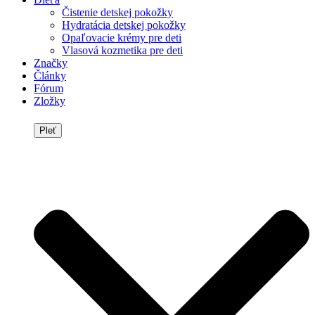
Čistenie detskej pokožky
Hydratácia detskej pokožky
Opaľovacie krémy pre deti
Vlasová kozmetika pre deti
Značky
Články
Fórum
Zložky
Pleť