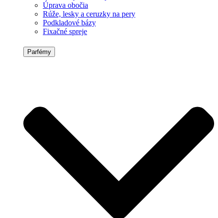
Úprava obočia
Rúže, lesky a ceruzky na pery
Podkladové bázy
Fixačné spreje
Parfémy