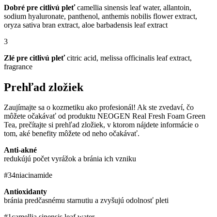
Dobré pre citlivú pleť
camellia sinensis leaf water, allantoin,
sodium hyaluronate, panthenol, anthemis nobilis flower extract,
oryza sativa bran extract, aloe barbadensis leaf extract
3
Zlé pre citlivú pleť
citric acid, melissa officinalis leaf extract,
fragrance
Prehľad zložiek
Zaujímajte sa o kozmetiku ako profesionál! Ak ste zvedaví, čo
môžete očakávať od produktu NEOGEN Real Fresh Foam Green
Tea, prečítajte si prehľad zložiek, v ktorom nájdete informácie o
tom, aké benefity môžete od neho očakávať.
Anti-akné
redukújú počet vyrážok a bránia ich vzniku
#34
niacinamide
Antioxidanty
bránia predčasnému starnutiu a zvyšujú odolnosť pleti
#1
camellia sinensis leaf water