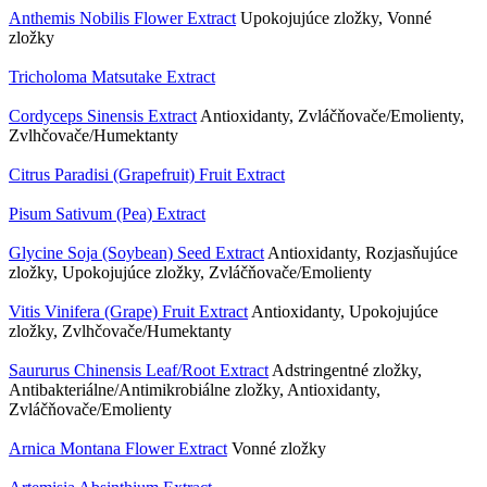
Anthemis Nobilis Flower Extract
Upokojujúce zložky, Vonné
zložky
Tricholoma Matsutake Extract
Cordyceps Sinensis Extract
Antioxidanty, Zvláčňovače/Emolienty,
Zvlhčovače/Humektanty
Citrus Paradisi (Grapefruit) Fruit Extract
Pisum Sativum (Pea) Extract
Glycine Soja (Soybean) Seed Extract
Antioxidanty, Rozjasňujúce
zložky, Upokojujúce zložky, Zvláčňovače/Emolienty
Vitis Vinifera (Grape) Fruit Extract
Antioxidanty, Upokojujúce
zložky, Zvlhčovače/Humektanty
Saururus Chinensis Leaf/​Root Extract
Adstringentné zložky,
Antibakteriálne/Antimikrobiálne zložky, Antioxidanty,
Zvláčňovače/Emolienty
Arnica Montana Flower Extract
Vonné zložky