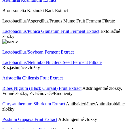
Artemisia Absinthium Extract
Broussonetia Kazinoki Bark Extract
Lactobacillus/​Aspergillus/​Prunus Mume Fruit Ferment Filtrate
Lactobacillus/​Punica Granatum Fruit Ferment Extract
Exfoliačné
zložky
Lactobacillus/​Soybean Ferment Extract
Lactobacillus/​Nelumbo Nucifera Seed Ferment Filtrate
Rozjasňujúce zložky
Aristotelia Chilensis Fruit Extract
Ribes Nigrum (Black Currant) Fruit Extract
Adstringentné zložky,
Vonné zložky, Zvláčňovače/Emolienty
Chrysanthemum Sibiricum Extract
Antibakteriálne/Antimikrobiálne
zložky
Psidium Guajava Fruit Extract
Adstringentné zložky