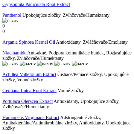
Gypsophila Paniculata Root Extract
Panthenol
Upokojujúce zložky, Zvlhčovače/Humektanty
0
0
Argania Spinosa Kernel Oil
Antioxidanty, Zvláčňovače/Emolienty
Niacinamide
Anti-akné, Podpora komunikácie buniek, Rozjasňujúce
zložky, Zvlhčovače/Humektanty
Achillea Millefolium Extract
Čistiace/Peniace zložky, Upokojujúce
zložky, Vonné zložky
Gentiana Lutea Root Extract
Vonné zložky
Portulaca Oleracea Extract
Antioxidanty, Upokojujúce zložky,
Zvlhčovače/Humektanty
Hamamelis Virginiana Extract
Adstringentné zložky,
Antibakteriálne/Antimikrobiálne zložky, Antioxidanty, Upokojujúce
zložky