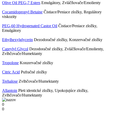
Olive Oil PEG-7 Esters
Emulgátory, Zvláčňovače/Emolienty
Cocamidopropyl Betaine
Čistiace/Peniace zložky, Regulátory
viskozity
PEG-60 Hydrogenated Castor Oil
Čistiace/Peniace zložky,
Emulgátory
Ethylhexylglycerin
Dezodoračné zložky, Konzervačné zložky
Caprylyl Glycol
Dezodoračné zložky, Zvláčňovače/Emolienty,
Zvlhčovače/Humektanty
Tropolone
Konzervačné zložky
Citric Acid
Pufračné zložky
Trehalose
Zvlhčovače/Humektanty
Allantoin
Pleti identické zložky, Upokojujúce zložky,
Zvlhčovače/Humektanty
0
0