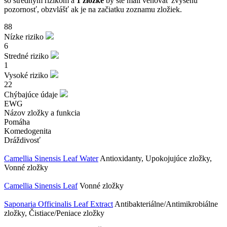
so stredným rizikom a
1 zložke
by ste mali venovať zvýšenú
pozornosť, obzvlášť ak je na začiatku zoznamu zložiek.
88
Nízke riziko
6
Stredné riziko
1
Vysoké riziko
22
Chýbajúce údaje
EWG
Názov zložky a funkcia
Pomáha
Komedogenita
Dráždivosť
Camellia Sinensis Leaf Water
Antioxidanty, Upokojujúce zložky,
Vonné zložky
Camellia Sinensis Leaf
Vonné zložky
Saponaria Officinalis Leaf Extract
Antibakteriálne/Antimikrobiálne
zložky, Čistiace/Peniace zložky