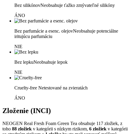
Bez silikónov
Neobsahuje ťažko zmývateľné silikóny
ÁNO
Bez parfumácie a esenc. olejov
Neobsahuje potenciálne
iritujúcu parfumáciu
NIE
Bez lepku
Neobsahuje lepok
NIE
Cruelty-free
Netestované na zvieratách
ÁNO
Zloženie (INCI)
NEOGEN Real Fresh Foam Green Tea obsahuje 117 zložiek, z
toho
88 zložiek
v kategórii s nízkym rizikom,
6 zložiek
v kategórii