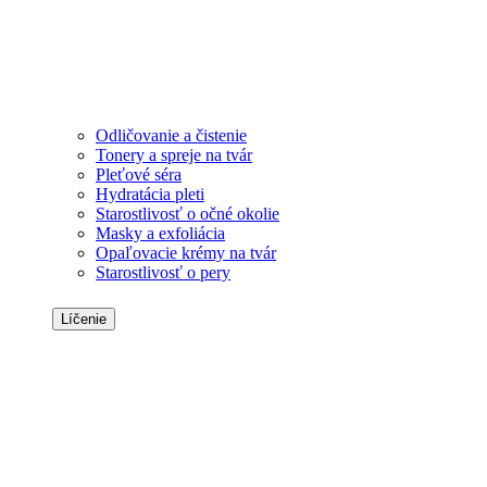
Odličovanie a čistenie
Tonery a spreje na tvár
Pleťové séra
Hydratácia pleti
Starostlivosť o očné okolie
Masky a exfoliácia
Opaľovacie krémy na tvár
Starostlivosť o pery
Líčenie