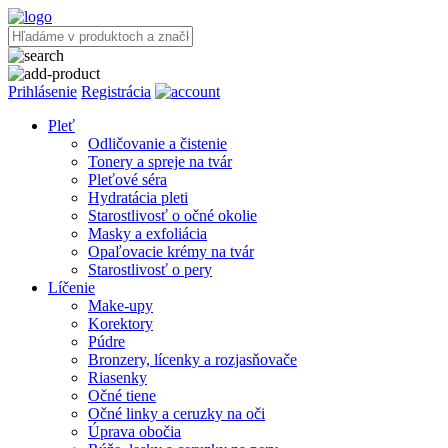
Prihlásenie
Registrácia
Pleť
Odličovanie a čistenie
Tonery a spreje na tvár
Pleťové séra
Hydratácia pleti
Starostlivosť o očné okolie
Masky a exfoliácia
Opaľovacie krémy na tvár
Starostlivosť o pery
Líčenie
Make-upy
Korektory
Púdre
Bronzery, lícenky a rozjasňovače
Riasenky
Očné tiene
Očné linky a ceruzky na oči
Úprava obočia