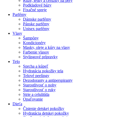
Rúže, lesky a ceruzky na pery
Podkladové bázy
Fixačné spreje
Parfémy
Dámske parfémy
Pánske parfémy
Unisex parfémy
Vlasy
Šampóny
Kondicionéry
Masky, oleje a kúry na vlasy
Farbenie vlasov
Stylingové prípravky
Telo
Sprcha a kúpeľ
Hydratácia pokožky tela
Telové peelingy
Dezodoranty a antiperspiranty
Starostlivosť o nohy
Starostlivosť o ruky
Strie a celulitída
Opaľovanie
Dieťa
Čistenie detskej pokožky
Hydratácia detskej pokožky