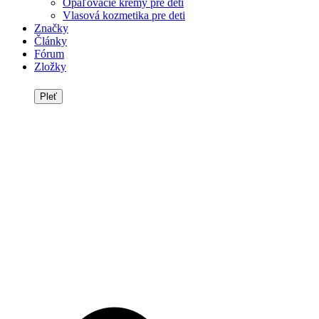
Opaľovacie krémy pre deti
Vlasová kozmetika pre deti
Značky
Články
Fórum
Zložky
Pleť