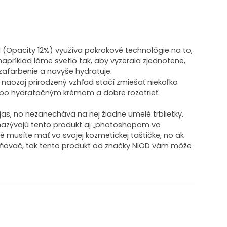
 (Opacity 12%) využíva pokrokové technológie na to,
napríklad láme svetlo tak, aby vyzerala zjednotene,
 zafarbenie a navyše hydratuje.
naozaj prirodzený vzhľad stačí zmiešať niekoľko
bo hydratačným krémom a dobre rozotrieť.
 jas, no nezanecháva na nej žiadne umelé trblietky.
nazývajú tento produkt aj „photoshopom vo
ré musíte mať vo svojej kozmetickej taštičke, no ak
asňovač, tak tento produkt od značky NIOD vám môže