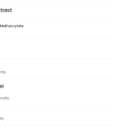
xtract
 Methacrylate
anty
ol
kozity
nty