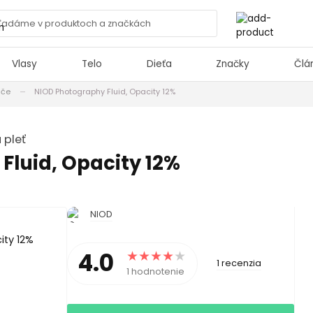
Vlasy
Telo
Dieťa
Značky
Člá
ače
NIOD Photography Fluid, Opacity 12%
 pleť
Fluid, Opacity 12%
NIOD
4.0
1 recenzia
1 hodnotenie