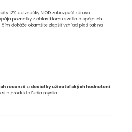
acity 12% od značky NIOD zabezpečí zdravo
pája poznatky z oblasti lomu svetla a spája ich
 čím dokáže okamžite zlepšiť vzhľad pleti tak na
ch recenzií
a
desiatky užívateľských hodnotení
.
si o produkte ľudia myslia.