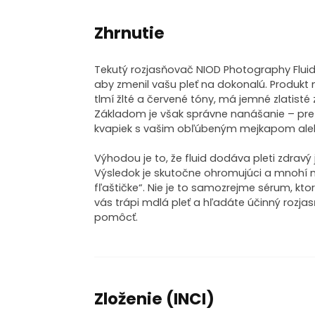
Zhrnutie
Tekutý rozjasňovač NIOD Photography Fluid
aby zmenil vašu pleť na dokonalú. Produkt 
tlmí žlté a červené tóny, má jemné zlatisté
Základom je však správne nanášanie – pre 
kvapiek s vašim obľúbeným mejkapom ale
Výhodou je to, že fluid dodáva pleti zdravý
Výsledok je skutočne ohromujúci a mnohí 
fľaštičke“. Nie je to samozrejme sérum, kto
vás trápi mdlá pleť a hľadáte účinný rozj
pomôcť.
Zloženie (INCI)