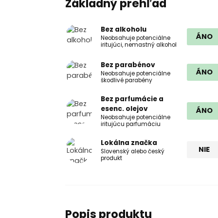
Základný prehľad
Bez alkoholu
ÁNO
Neobsahuje potenciálne
iritujúci, nemastný alkohol
Bez parabénov
ÁNO
Neobsahuje potenciálne
škodlivé parabény
Bez parfumácie a
esenc. olejov
ÁNO
Neobsahuje potenciálne
iritujúcu parfumáciu
Lokálna značka
NIE
Slovenský alebo český
produkt
Popis produktu