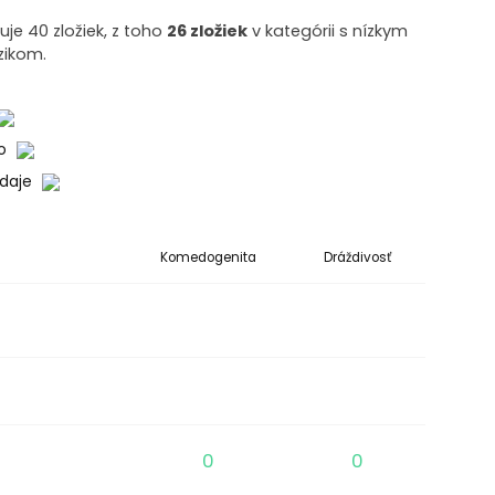
je 40 zložiek, z toho
26 zložiek
v kategórii s nízkym
zikom.
ko
údaje
Komedogenita
Dráždivosť
0
0