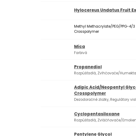
Hylocereus Undatus Fruit E
Methyl Methacrylate/PEG/PPG-4/3
Crosspolymer
Mica
Farbivá
Propanediol
Rozpúšťadlá, Zvlhčovače/Humekt
Adipic Acid/Neopentyl Glyc
Crosspolymer
Dezodoračné zložky, Regulátory vis
Cyclopentasiloxane
Rozpúšťadlá, Zvláčňovače/Emolie
Pentylene Glycol