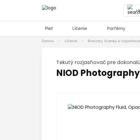
Pleť
Líčenie
Parfémy
Domov
Líčenie
Bronzery, lícenky a rozjasňov
Tekutý rozjasňovač pre dokonalú
NIOD Photography 