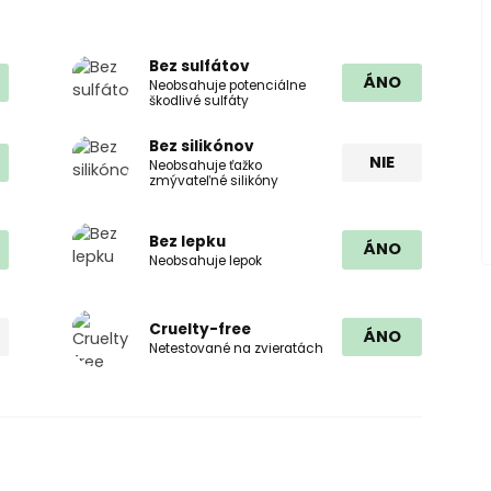
Bez sulfátov
ÁNO
Neobsahuje potenciálne
škodlivé sulfáty
Bez silikónov
NIE
Neobsahuje ťažko
zmývateľné silikóny
Bez lepku
ÁNO
Neobsahuje lepok
Cruelty-free
ÁNO
Netestované na zvieratách