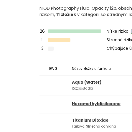
NIOD Photography Fluid, Opacity 12% obsahu
rizikom,
11 zložiek
v kategórii so stredným ri
26
Nízke riziko
11
Stredné rizi
3
Chýbajúce 
EWG
Názov zložky a funkcia
Aqua (Water)
Rozpúšťadlá
Hexamethyldisiloxane
Titanium Dioxide
Farbivá, Slnečná ochrana