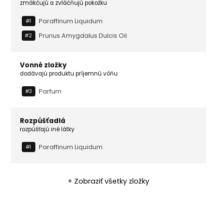
zmäkčujú a zvláčňujú pokožku
Paraffinum Liquidum
#1
Prunus Amygdalus Dulcis Oil
#2
Vonné zložky
dodávajú produktu príjemnú vôňu
Parfum
#3
Rozpúšťadlá
rozpúšťajú iné látky
Paraffinum Liquidum
#1
+ Zobraziť všetky zložky