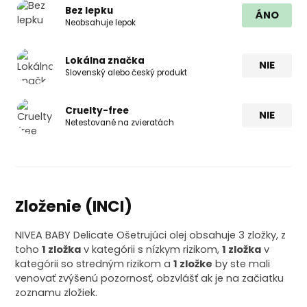
Bez lepku
ÁNO
Neobsahuje lepok
Lokálna značka
NIE
Slovenský alebo český produkt
Cruelty-free
NIE
Netestované na zvieratách
Zloženie (INCI)
NIVEA BABY Delicate Ošetrujúci olej obsahuje 3 zložky, z
toho
1 zložka
v kategórii s nízkym rizikom,
1 zložka
v
kategórii so stredným rizikom a
1 zložke
by ste mali
venovať zvýšenú pozornosť, obzvlášť ak je na začiatku
zoznamu zložiek.