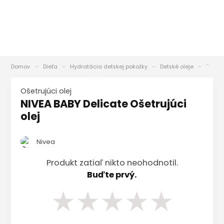
Domov
Dieťa
Hydratácia detskej pokožky
Detské oleje
NIVEA 
Ošetrujúci olej
NIVEA BABY Delicate Ošetrujúci
olej
Nivea
Produkt zatiaľ nikto neohodnotil.
Buďte prvý.
★
★
★
★
★