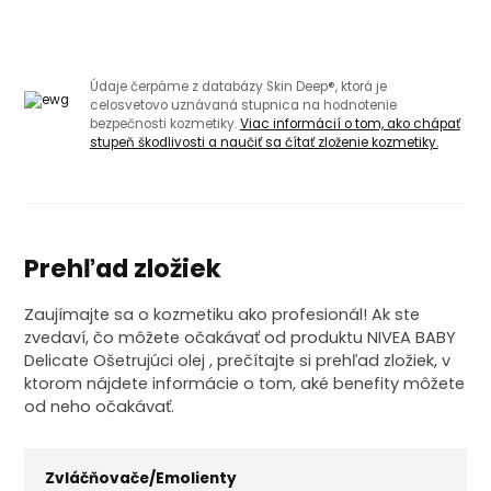
Údaje čerpáme z databázy Skin Deep®, ktorá je
celosvetovo uznávaná stupnica na hodnotenie
bezpečnosti kozmetiky.
Viac informácií o tom, ako chápať
stupeň škodlivosti a naučiť sa čítať zloženie kozmetiky.
Prehľad zložiek
Zaujímajte sa o kozmetiku ako profesionál! Ak ste
zvedaví, čo môžete očakávať od produktu NIVEA BABY
Delicate Ošetrujúci olej , prečítajte si prehľad zložiek, v
ktorom nájdete informácie o tom, aké benefity môžete
od neho očakávať.
Zvláčňovače/Emolienty