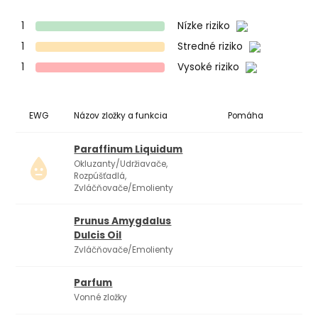
1
Nízke riziko
1
Stredné riziko
1
Vysoké riziko
EWG
Názov zložky a funkcia
Pomáha
Ko
Paraffinum Liquidum
Okluzanty/Udržiavače,
Rozpúšťadlá,
Zvláčňovače/Emolienty
Prunus Amygdalus
Dulcis Oil
Zvláčňovače/Emolienty
Parfum
Vonné zložky