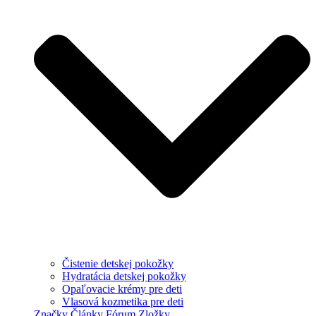
Čistenie detskej pokožky
Hydratácia detskej pokožky
Opaľovacie krémy pre deti
Vlasová kozmetika pre deti
Značky
Články
Fórum
Zložky