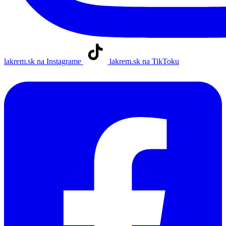
lakrem.sk na Instagrame
lakrem.sk na TikToku