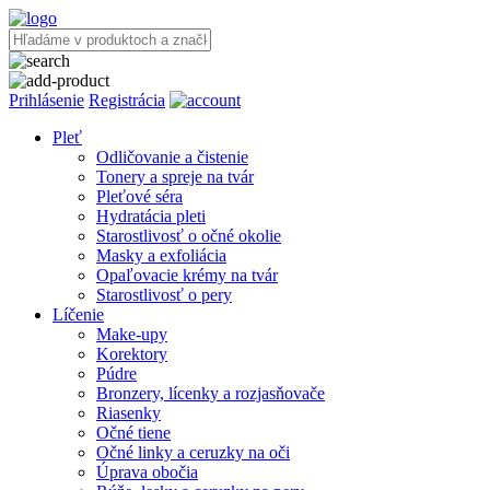
Prihlásenie
Registrácia
Pleť
Odličovanie a čistenie
Tonery a spreje na tvár
Pleťové séra
Hydratácia pleti
Starostlivosť o očné okolie
Masky a exfoliácia
Opaľovacie krémy na tvár
Starostlivosť o pery
Líčenie
Make-upy
Korektory
Púdre
Bronzery, lícenky a rozjasňovače
Riasenky
Očné tiene
Očné linky a ceruzky na oči
Úprava obočia