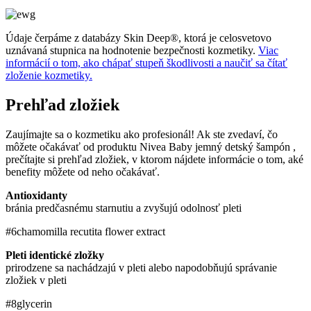
Údaje čerpáme z databázy Skin Deep®, ktorá je celosvetovo
uznávaná stupnica na hodnotenie bezpečnosti kozmetiky.
Viac
informácií o tom, ako chápať stupeň škodlivosti a naučiť sa čítať
zloženie kozmetiky.
Prehľad zložiek
Zaujímajte sa o kozmetiku ako profesionál! Ak ste zvedaví, čo
môžete očakávať od produktu Nivea Baby jemný detský šampón ,
prečítajte si prehľad zložiek, v ktorom nájdete informácie o tom, aké
benefity môžete od neho očakávať.
Antioxidanty
bránia predčasnému starnutiu a zvyšujú odolnosť pleti
#6
chamomilla recutita flower extract
Pleti identické zložky
prirodzene sa nachádzajú v pleti alebo napodobňujú správanie
zložiek v pleti
#8
glycerin