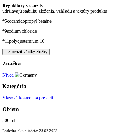
Regulátory viskozity
udržiavajú stabilitu zloženia, vzhľadu a textúry produktu
#5
cocamidopropyl betaine
#9
sodium chloride
#11
polyquaternium-10
+ Zobraziť všetky zložky
Značka
Nivea
Kategória
Vlasová kozmetika pre deti
Objem
500 ml
Posledná aktualizácia: 23.02.2023