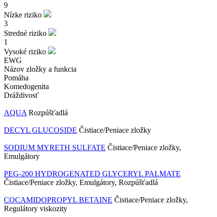
9
Nízke riziko
3
Stredné riziko
1
Vysoké riziko
EWG
Názov zložky a funkcia
Pomáha
Komedogenita
Dráždivosť
AQUA
Rozpúšťadlá
DECYL GLUCOSIDE
Čistiace/Peniace zložky
SODIUM MYRETH SULFATE
Čistiace/Peniace zložky,
Emulgátory
PEG-200 HYDROGENATED GLYCERYL PALMATE
Čistiace/Peniace zložky, Emulgátory, Rozpúšťadlá
COCAMIDOPROPYL BETAINE
Čistiace/Peniace zložky,
Regulátory viskozity