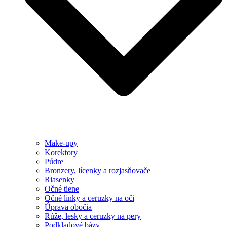
Make-upy
Korektory
Púdre
Bronzery, lícenky a rozjasňovače
Riasenky
Očné tiene
Očné linky a ceruzky na oči
Úprava obočia
Rúže, lesky a ceruzky na pery
Podkladové bázy