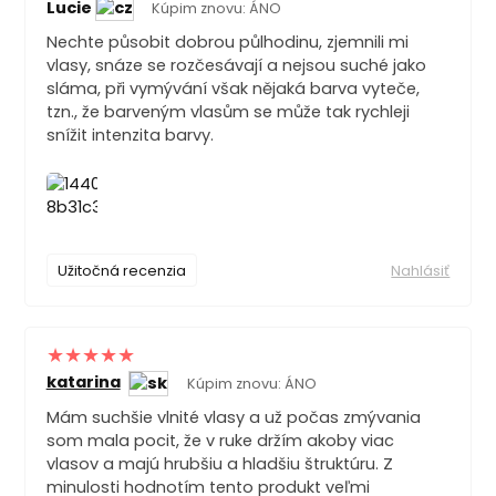
Lucie
Kúpim znovu: ÁNO
Nechte působit dobrou půlhodinu, zjemnili mi
vlasy, snáze se rozčesávají a nejsou suché jako
sláma, při vymývání však nějaká barva vyteče,
tzn., že barveným vlasům se může tak rychleji
snížit intenzita barvy.
Užitočná recenzia
Nahlásiť
katarina
Kúpim znovu: ÁNO
Mám suchšie vlnité vlasy a už počas zmývania
som mala pocit, že v ruke držím akoby viac
vlasov a majú hrubšiu a hladšiu štruktúru. Z
minulosti hodnotím tento produkt veľmi