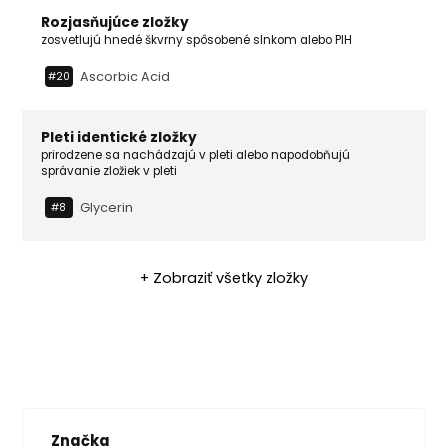
Rozjasňujúce zložky
zosvetlujú hnedé škvrny spôsobené slnkom alebo PIH
Ascorbic Acid
#20
Pleti identické zložky
prirodzene sa nachádzajú v pleti alebo napodobňujú
správanie zložiek v pleti
Glycerin
#8
+ Zobraziť všetky zložky
Značka