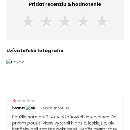
Pridať recenziu & hodnotenie
★
★
★
★
★
Užívateľské fotografie
Ivana
Kúpim znovu: NIE
Použila som asi 3-4x v týždňových intervaloch. Po
prvom použití vlasy vyzerali hladšie, lesklejšie, ale
končeky boli strašne pokrútené. Keďže mám vlasy