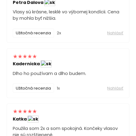
Petra Dalova
Vlasy sú krásne, lesklé vo výbornej kondícii. Cena
by mohla byť nižšia.
Užitočná recenzia
2x
Nahlásiť
Kadernicka
Dlho ho používam a dlho budem.
Užitočná recenzia
1x
Nahlásiť
Katka
Použila som 2x a som spokojná. Končeky vlasov
nie sú rozštiepené.