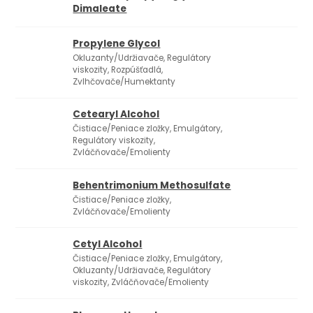
Dimaleate
Propylene Glycol
Okluzanty/Udržiavače, Regulátory
viskozity, Rozpúšťadlá,
Zvlhčovače/Humektanty
Cetearyl Alcohol
Čistiace/Peniace zložky, Emulgátory,
2
Regulátory viskozity,
Zvláčňovače/Emolienty
Behentrimonium Methosulfate
Čistiace/Peniace zložky,
Zvláčňovače/Emolienty
Cetyl Alcohol
Čistiace/Peniace zložky, Emulgátory,
2
Okluzanty/Udržiavače, Regulátory
viskozity, Zvláčňovače/Emolienty