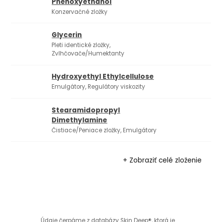
Phenoxyethanol
Konzervačné zložky
Glycerin
Pleti identické zložky,
Zvlhčovače/Humektanty
Hydroxyethyl Ethylcellulose
Emulgátory, Regulátory viskozity
Stearamidopropyl
Dimethylamine
Čistiace/Peniace zložky, Emulgátory
+ Zobraziť celé zloženie
Údaje čerpáme z databázy Skin Deep®, ktorá je