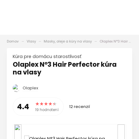
Domov
Vlasy
Masky, oleje a kúry na vlasy
Olaplex N°3 Hair Perfector kúra na vlasy
Kúra pre domácu starostlivosť
Olaplex N°3 Hair Perfector kúra
na vlasy
Olaplex
4.4
12 recenzií
19 hodnotení