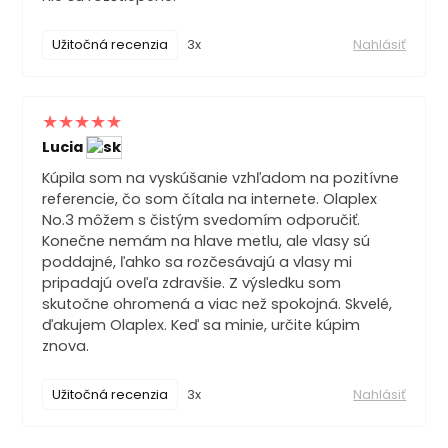
Užitočná recenzia
3x
Nahlásiť
Lucia
Kúpila som na vyskúšanie vzhľadom na pozitívne
referencie, čo som čítala na internete. Olaplex
No.3 môžem s čistým svedomím odporučiť.
Konečne nemám na hlave metlu, ale vlasy sú
poddajné, ľahko sa rozčesávajú a vlasy mi
pripadajú oveľa zdravšie. Z výsledku som
skutočne ohromená a viac než spokojná. Skvelé,
ďakujem Olaplex. Keď sa minie, určite kúpim
znova.
Užitočná recenzia
3x
Nahlásiť