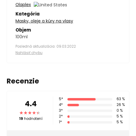
Olaplex
Kategória
Masky, oleje a kúry na vlasy
Objem
100ml
Posledná aktualizácia: 09.03.2022
Nahlásiť chybu
Recenzie
5*
63 %
4.4
4*
26 %
3*
0 %
2*
5 %
19
hodnotení
1*
5 %