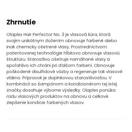
Zhrnutie
Olaplex Hair Perfector No. 3 je vlasová kúra, ktorá
svojim unikátnym zložením obnovuje farbené alebo
inak chemicky ošetrené vlasy. Prostredníctvom
patentovanej technológie hĺbkovo obnovuje vlasovú
štruktúru. Starostlivo ošetruje namáhané vlasy a
spoľahlivo ich chráni pri ďalšom farbení. Obnovuje
poškodené disulfidové väzby a regeneruje tak vlasové
vlákno. Prípravok je doplnkovou starostlivosťou. V
kombinácií so šampónom a kondicionérom tej istej
značky dosahuje výborne výsledky. Olaplex ponúka
radu vlasových produktov na obnovu a celkové
zlepšenie kondície farbených vlasov.