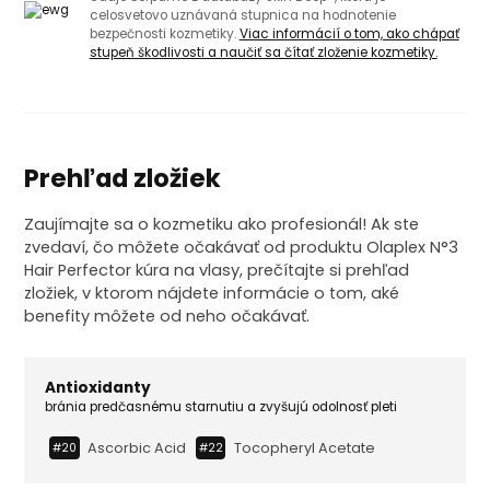
celosvetovo uznávaná stupnica na hodnotenie
bezpečnosti kozmetiky.
Viac informácií o tom, ako chápať
stupeň škodlivosti a naučiť sa čítať zloženie kozmetiky.
Prehľad zložiek
Zaujímajte sa o kozmetiku ako profesionál! Ak ste
zvedaví, čo môžete očakávať od produktu Olaplex N°3
Hair Perfector kúra na vlasy, prečítajte si prehľad
zložiek, v ktorom nájdete informácie o tom, aké
benefity môžete od neho očakávať.
Antioxidanty
bránia predčasnému starnutiu a zvyšujú odolnosť pleti
Ascorbic Acid
Tocopheryl Acetate
#20
#22