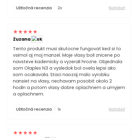
Užitočná recenzia
2x
Nahlásiť
Zuzana
Tento produkt musi skutocne fungovat ked si to
vsimol aj moj manzel. Moje vlasy boli znicene po
navsteve kadernicky a vyzerali hrozne. Objednala
som Olaplex N3 a vysledok bol ovela lepsi ako
som ocakavala. Staci naozaj malo vyrobku
nansiet na vlasy, nechavam posobit okolo 2
hodin a potom vlasy dobre oplachnem a umyjem
a oplachnem.
Užitočná recenzia
1x
Nahlásiť