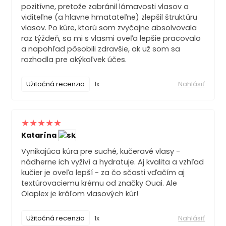
pozitívne, pretože zabránil lámavosti vlasov a
viditeľne (a hlavne hmatateľne) zlepšil štruktúru
vlasov. Po kúre, ktorú som zvyčajne absolvovala
raz týždeň, sa mi s vlasmi oveľa lepšie pracovalo
a napohľad pôsobili zdravšie, ak už som sa
rozhodla pre akýkoľvek účes.
Užitočná recenzia
1x
Nahlásiť
Katarína
Vynikajúca kúra pre suché, kučeravé vlasy -
nádherne ich vyživí a hydratuje. Aj kvalita a vzhľad
kučier je oveľa lepší - za čo sčasti vďačím aj
textúrovaciemu krému od značky Ouai. Ale
Olaplex je kráľom vlasových kúr!
Užitočná recenzia
1x
Nahlásiť