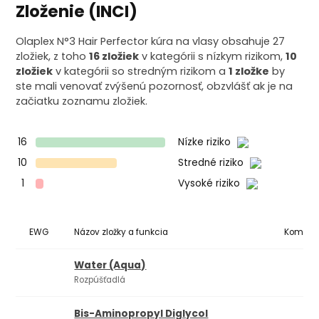
Zloženie (INCI)
Olaplex N°3 Hair Perfector kúra na vlasy obsahuje 27
zložiek, z toho
16 zložiek
v kategórii s nízkym rizikom,
10
zložiek
v kategórii so stredným rizikom a
1 zložke
by
ste mali venovať zvýšenú pozornosť, obzvlášť ak je na
začiatku zoznamu zložiek.
16
Nízke riziko
10
Stredné riziko
1
Vysoké riziko
EWG
Názov zložky a funkcia
Komedo
Water (Aqua)
Rozpúšťadlá
Bis-Aminopropyl Diglycol