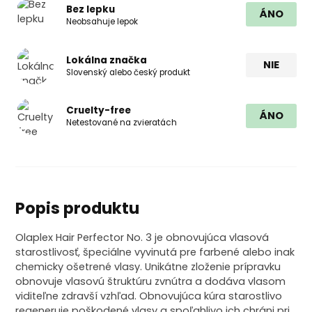
Bez lepku
ÁNO
Neobsahuje lepok
Lokálna značka
NIE
Slovenský alebo český produkt
Cruelty-free
ÁNO
Netestované na zvieratách
Popis produktu
Olaplex Hair Perfector No. 3 je obnovujúca vlasová
starostlivosť, špeciálne vyvinutá pre farbené alebo inak
chemicky ošetrené vlasy. Unikátne zloženie prípravku
obnovuje vlasovú štruktúru zvnútra a dodáva vlasom
viditeľne zdravší vzhľad. Obnovujúca kúra starostlivo
regeneruje poškodené vlasy a spoľahlivo ich chráni pri