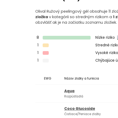
Olival Ružový peelingový gél obsahuje 11 zlo
zložka
v kategórii so stredným rizikom a
1 
obzvlášť ak je na začiatku zoznamu zložiek.
8
Nízke riziko
1
Stredné rizi
1
Vysoké rizik
1
Chýbajúce 
EWG
Názov zložky a funkcia
Aqua
Rozpúšťadlá
Coco Glucoside
Čistiace/Peniace zložky