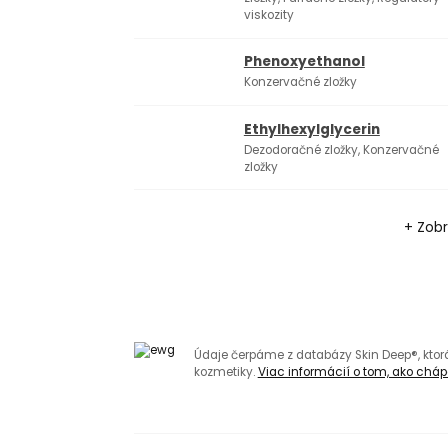
viskozity
Phenoxyethanol
Konzervačné zložky
Ethylhexylglycerin
Dezodoračné zložky, Konzervačné
zložky
+ Zobr
Údaje čerpáme z databázy Skin Deep®, kto
kozmetiky.
Viac informácií o tom, ako chápa