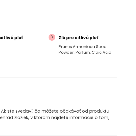
3
itlivú pleť
Zlé pre citlivú pleť
Prunus Armeniaca Seed
Powder, Parfum, Citric Acid
! Ak ste zvedaví, čo môžete očakávať od produktu
prehľad zložiek, v ktorom nájdete informácie o tom,