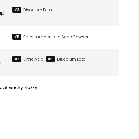
Disodium Edta
#8
ujú
Prunus Armeniaca Seed Powder
#5
Citric Acid
Disodium Edta
#7
#8
i
aziť všetky zložky