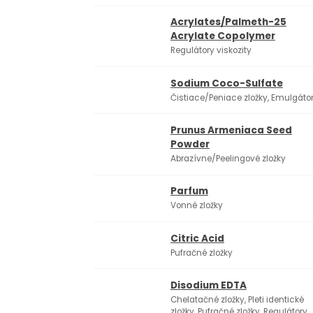
Acrylates/Palmeth-25
Acrylate Copolymer
Regulátory viskozity
Sodium Coco-Sulfate
Čistiace/Peniace zložky, Emulgáto
Prunus Armeniaca Seed
Powder
Abrazívne/Peelingové zložky
Parfum
Vonné zložky
Citric Acid
Pufračné zložky
Disodium EDTA
Chelatačné zložky, Pleti identické
zložky, Pufračné zložky, Regulátory