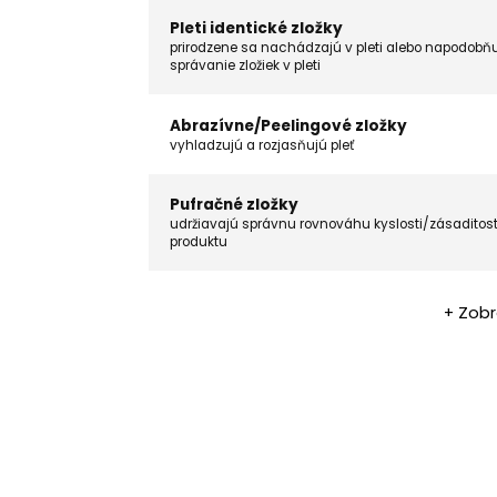
Pleti identické zložky
prirodzene sa nachádzajú v pleti alebo napodobň
správanie zložiek v pleti
Abrazívne/Peelingové zložky
vyhladzujú a rozjasňujú pleť
Pufračné zložky
udržiavajú správnu rovnováhu kyslosti/zásaditost
produktu
+ Zobr