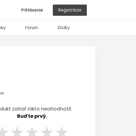
Prihlásenie
Registrácia
nky
Fórum
Zložky
val
dukt zatiaľ nikto neohodnotil.
Buďte prvý.
★
★
★
★
★