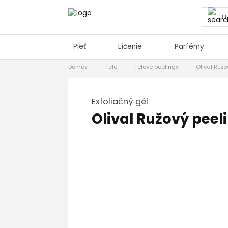
Pleť
Líčenie
Parfémy
Domov
Telo
Telové peelingy
Olival Ruž
Exfoliačný gél
Olival Ružový peel