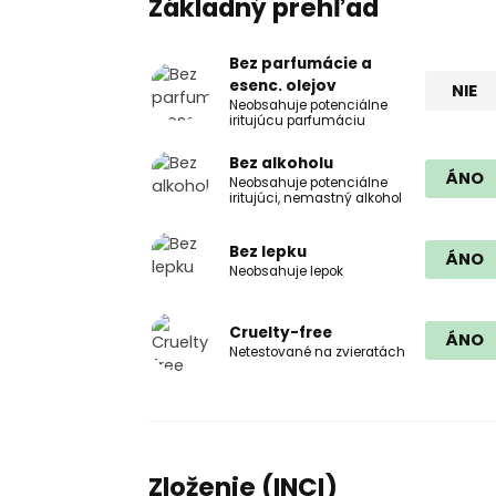
Základný prehľad
Bez parfumácie a
esenc. olejov
NIE
Neobsahuje potenciálne
iritujúcu parfumáciu
Bez alkoholu
ÁNO
Neobsahuje potenciálne
iritujúci, nemastný alkohol
Bez lepku
ÁNO
Neobsahuje lepok
Cruelty-free
ÁNO
Netestované na zvieratách
Zloženie (INCI)