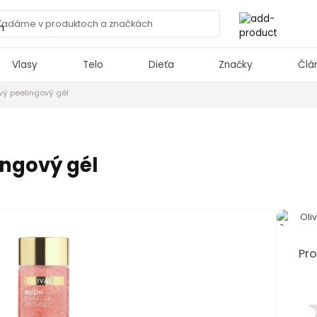
Vlasy
Telo
Dieťa
Značky
Člá
ový peelingový gél
ingový gél
Oli
Pro