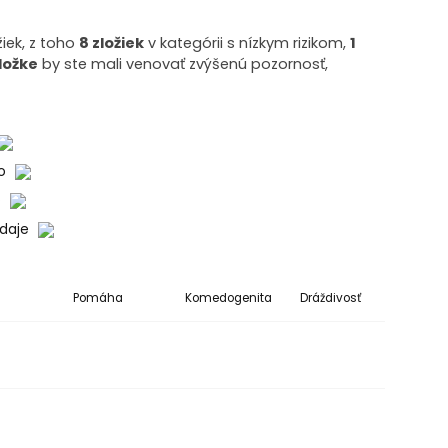
žiek, z toho
8 zložiek
v kategórii s nízkym rizikom,
1
zložke
by ste mali venovať zvýšenú pozornosť,
ko
o
údaje
Pomáha
Komedogenita
Dráždivosť