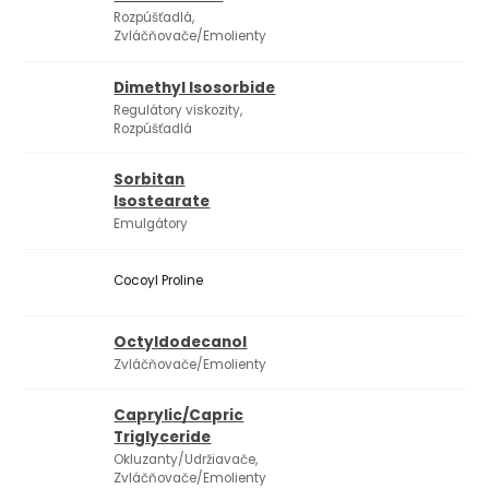
Rozpúšťadlá,
Zvláčňovače/Emolienty
Dimethyl Isosorbide
Regulátory viskozity,
Rozpúšťadlá
Sorbitan
Isostearate
Emulgátory
Cocoyl Proline
Octyldodecanol
Zvláčňovače/Emolienty
Caprylic/Capric
Triglyceride
Okluzanty/Udržiavače,
Zvláčňovače/Emolienty