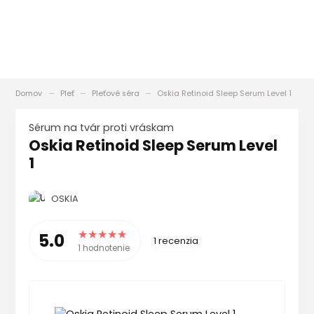
Domov
Pleť
Pleťové séra
Oskia Retinoid Sleep Serum Level 1
Sérum na tvár proti vráskam
Oskia Retinoid Sleep Serum Level
1
OSKIA
5.0
1 recenzia
1 hodnotenie