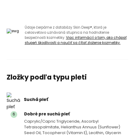
Údaje čerpáme z databázy Skin Deep®, ktorá je
celosvetovo uznávaná stupnica na hodnotenie
bezpečnosti kozmetiky.
Viac informácií o tom, ako chápať
stupeň škodlivosti a naučiť sa čítať zloženie kozmetiky.
Zložky podľa typu pleti
Suchá pleť
Dobré pre suchú pleť
6
Caprylic/capric Triglyceride, Ascorbyl
Tetraisopalmitate, Helianthus Annuus (sunflower)
Seed Oil, Tocopherol (vitamin E), Lecithin, Glycerin