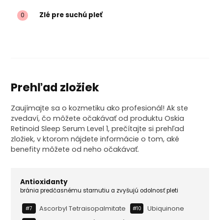
Zlé pre suchú pleť
0
Prehľad zložiek
Zaujímajte sa o kozmetiku ako profesionál! Ak ste
zvedaví, čo môžete očakávať od produktu Oskia
Retinoid Sleep Serum Level 1, prečítajte si prehľad
zložiek, v ktorom nájdete informácie o tom, aké
benefity môžete od neho očakávať.
Antioxidanty
bránia predčasnému starnutiu a zvyšujú odolnosť pleti
Ascorbyl Tetraisopalmitate
Ubiquinone
#7
#10