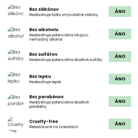
Bez silikónov
ÁNO
Neobsahuje ťažko zmývateľné silikóny
Bez alkoholu
ÁNO
Neobsahuje potenciálne iritujúci,
nemastný alkohol
Bez sulfátov
ÁNO
Neobsahuje potenciálne škodlivé sulfáty
Bez lepku
ÁNO
Neobsahuje lepok
Bez parabénov
ÁNO
Neobsahuje potenciálne škodlivé
parabény
Cruelty-free
ÁNO
Netestované na zvieratách