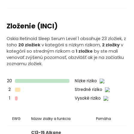
Zloženie (INCI)
Oskia Retinoid Sleep Serum Level 1 obsahuje 23 zložiek, z
toho
20 zložiek
v kategórii s nízkym rizikom,
2 zložky
v
kategórii so stredným rizikom a
1 zložke
by ste mali
venovať zvýšenú pozornosť, obzvlášť ak je na začiatku
zoznamu zložiek.
20
Nízke riziko
2
Stredné riziko
1
Vysoké riziko
EWG
Názov zložky a funkcia
Pomáha
Ko
C13-15 Alkane