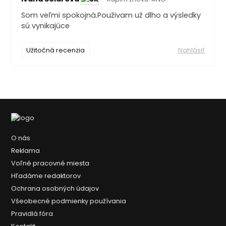
Som veľmi spokojná.Použivam už dlho a výsledky
sú vynikajúce
Užitočná recenzia
Nahlásiť
O nás
Reklama
Voľné pracovné miesta
Hľadáme redaktorov
Ochrana osobných údajov
Všeobecné podmienky používania
Pravidlá fóra