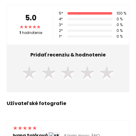
5*
100 %
5.0
4*
0 %
3*
0 %
2*
0 %
1
hodnotenie
1*
0 %
Pridať recenziu & hodnotenie
★
★
★
★
★
Užívateľské fotografie
Ivana Solárová
Kúpim znovu: ÁNO