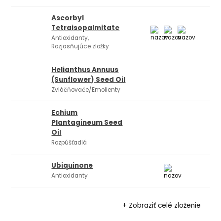
Ascorbyl
Tetraisopalmitate
Antioxidanty,
Rozjasňujúce zložky
Helianthus Annuus
(Sunflower) Seed Oil
Zvláčňovače/Emolienty
Echium
Plantagineum Seed
Oil
Rozpúšťadlá
Ubiquinone
Antioxidanty
+ Zobraziť celé zloženie