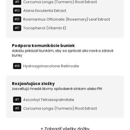
Curcuma Longa (turmeric) Root Extract
#11
Alaria Esculenta Extract
#12
Rosmarinus Officinalis (rosemary) Leaf Extract
#13
Tocopherol (vitamin E)
#17
Podpora komunikácie buniek
dokážu prikázať bunkám, aby sa správali ako nové a zdravé
bunky
Hydroxypinacolone Retinoate
#18
Rozjasňujúce zložky
zosvetlujú hnedé škvrny spôsobené slnkom alebo PIH
Ascorbyl Tetraisopalmitate
#7
Curcuma Longa (turmeric) Root Extract
#11
+ Zobraziť všetky zložky