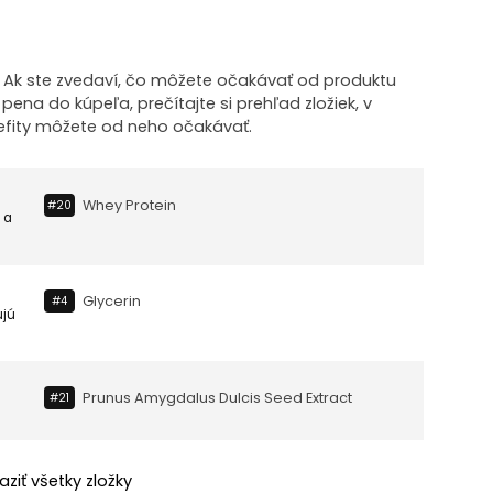
! Ak ste zvedaví, čo môžete očakávať od produktu
pena do kúpeľa, prečítajte si prehľad zložiek, v
efity môžete od neho očakávať.
Whey Protein
#20
 a
Glycerin
#4
ujú
Prunus Amygdalus Dulcis Seed Extract
#21
aziť všetky zložky