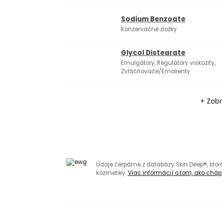
Sodium Benzoate
Konzervačné zložky
Glycol Distearate
Emulgátory, Regulátory viskozity,
Zvláčňovače/Emolienty
+ Zobr
Údaje čerpáme z databázy Skin Deep®, kto
kozmetiky.
Viac informácií o tom, ako chápa