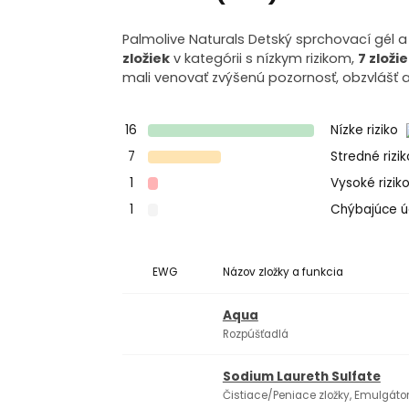
Palmolive Naturals Detský sprchovací gél a
zložiek
v kategórii s nízkym rizikom,
7 zloži
mali venovať zvýšenú pozornosť, obzvlášť a
16
Nízke riziko
7
Stredné rizi
1
Vysoké rizik
1
Chýbajúce 
EWG
Názov zložky a funkcia
Aqua
Rozpúšťadlá
Sodium Laureth Sulfate
Čistiace/Peniace zložky, Emulgáto