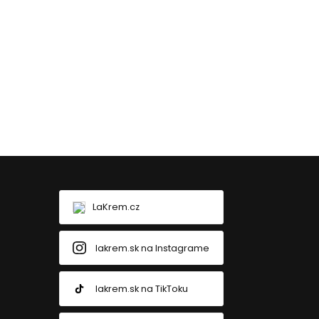
LaKrem.cz
lakrem.sk na Instagrame
lakrem.sk na TikToku