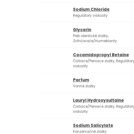
Sodium Chloride
Regulátory viskozity
Glycerin
Pleti identické zložky,
Zvlhčovače/Humektanty
Cocamidopropyl Betaine
Čistiace/Peniace zložky, Regulátor
viskozity
Parfum
Vonné zložky
Lauryl Hydroxysultaine
Čistiace/Peniace zložky, Regulátor
viskozity
Sodium Salicylate
Konzervačné zložky