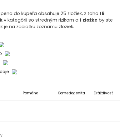
 pena do kúpeľa obsahuje 25 zložiek, z toho
16
ek
v kategórii so stredným rizikom a
1 zložke
by ste
k je na začiatku zoznamu zložiek.
ko
o
údaje
Pomáha
Komedogenita
Dráždivosť
ry