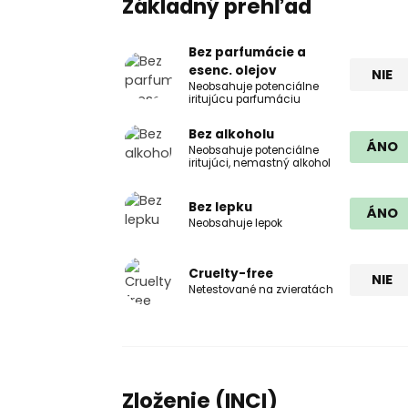
Základný prehľad
Bez parfumácie a
esenc. olejov
NIE
Neobsahuje potenciálne
iritujúcu parfumáciu
Bez alkoholu
ÁNO
Neobsahuje potenciálne
iritujúci, nemastný alkohol
Bez lepku
ÁNO
Neobsahuje lepok
Cruelty-free
NIE
Netestované na zvieratách
Zloženie (INCI)