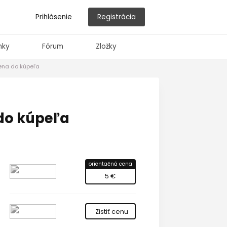
Prihlásenie
Registrácia
nky
Fórum
Zložky
pena do kúpeľa
 do kúpeľa
orientačná cena
5 €
Zistiť cenu