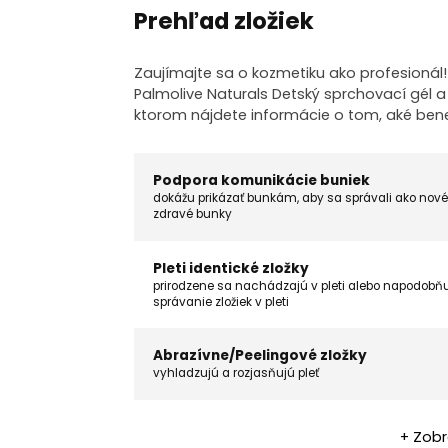
Prehľad zložiek
Zaujímajte sa o kozmetiku ako profesionál
Palmolive Naturals Detský sprchovací gél a 
ktorom nájdete informácie o tom, aké ben
Podpora komunikácie buniek
dokážu prikázať bunkám, aby sa správali ako nové
zdravé bunky
Pleti identické zložky
prirodzene sa nachádzajú v pleti alebo napodobň
správanie zložiek v pleti
Abrazívne/Peelingové zložky
vyhladzujú a rozjasňujú pleť
+ Zobr