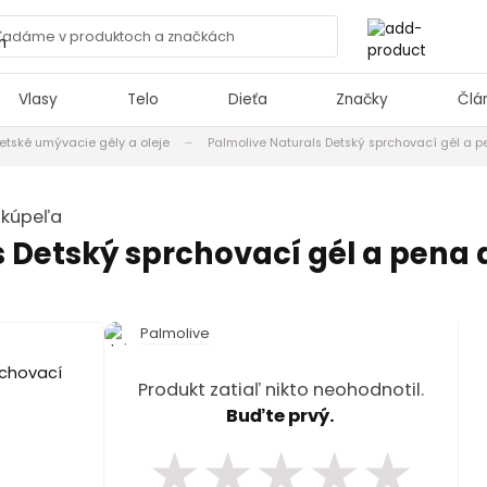
Vlasy
Telo
Dieťa
Značky
Člá
etské umývacie gély a oleje
Palmolive Naturals Detský sprchovací gél a 
 kúpeľa
s Detský sprchovací gél a pena
Palmolive
Produkt zatiaľ nikto neohodnotil.
Buďte prvý.
★
★
★
★
★