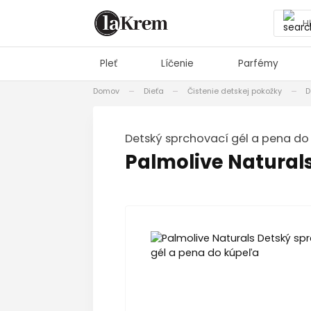
Pleť
Líčenie
Parfémy
Domov
Dieťa
Čistenie detskej pokožky
D
Detský sprchovací gél a pena do
Palmolive Natural