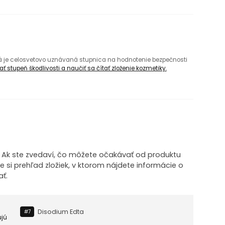
rá je celosvetovo uznávaná stupnica na hodnotenie bezpečnosti
ť stupeň škodlivosti a naučiť sa čítať zloženie kozmetiky.
! Ak ste zvedaví, čo môžete očakávať od produktu
te si prehľad zložiek, v ktorom nájdete informácie o
ť.
Disodium Edta
#7
ujú