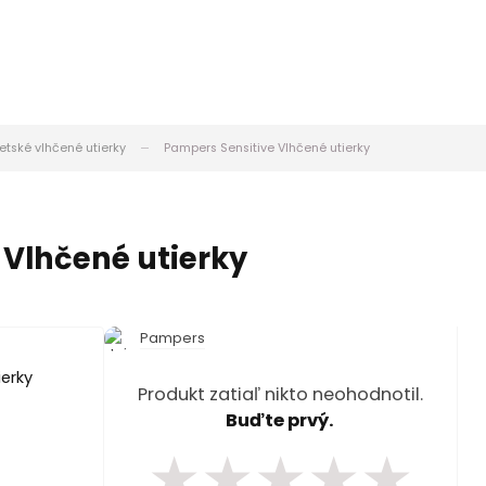
etské vlhčené utierky
Pampers Sensitive Vlhčené utierky
 Vlhčené utierky
Pampers
Produkt zatiaľ nikto neohodnotil.
Buďte prvý.
★
★
★
★
★