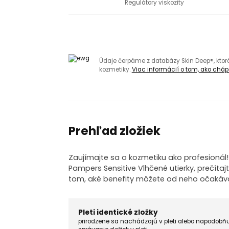
Regulátory viskozity
Údaje čerpáme z databázy Skin Deep®, kto
kozmetiky.
Viac informácií o tom, ako chápa
Prehľad zložiek
Zaujímajte sa o kozmetiku ako profesionál
Pampers Sensitive Vlhčené utierky, prečítaj
tom, aké benefity môžete od neho očakáva
Pleti identické zložky
prirodzene sa nachádzajú v pleti alebo napodobň