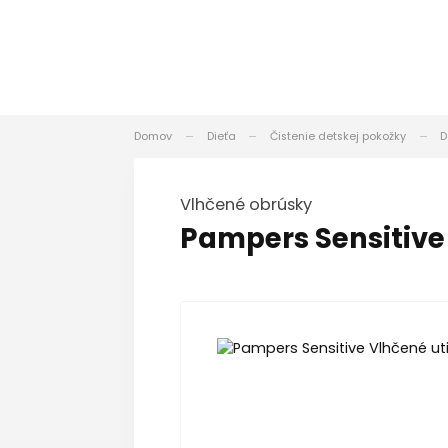
Domov
Dieťa
Čistenie detskej pokožky
D
Vlhčené obrúsky
Pampers Sensitive