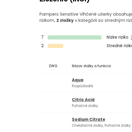
Pampers Sensitive Vlhčené utierky obsahuje 
rizikom,
2 zložky
v kategórii so stredným riz
7
Nízke riziko
2
Stredné rizi
EWG
Názov zložky a funkcia
Aqua
Rozpúšťadlá
Citric Acid
Pufračné zložky
Sodium Citrate
Chelatačné zložky, Pufračné zložky