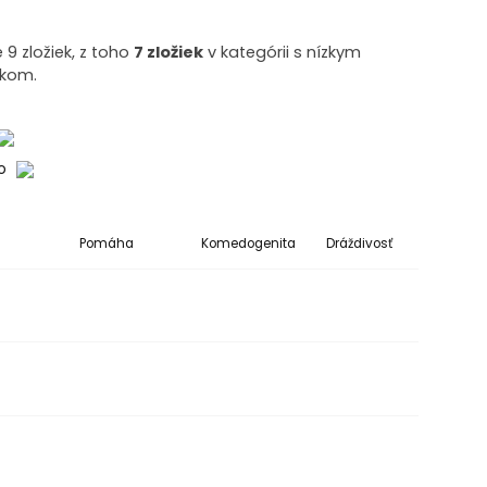
9 zložiek, z toho
7 zložiek
v kategórii s nízkym
ikom.
ko
Pomáha
Komedogenita
Dráždivosť