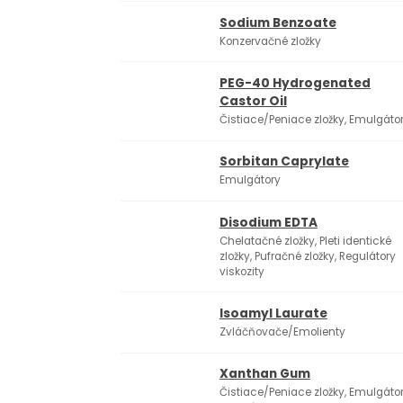
Sodium Benzoate
Konzervačné zložky
PEG-40 Hydrogenated
Castor Oil
Čistiace/Peniace zložky, Emulgáto
Sorbitan Caprylate
Emulgátory
Disodium EDTA
Chelatačné zložky, Pleti identické
zložky, Pufračné zložky, Regulátory
viskozity
Isoamyl Laurate
Zvláčňovače/Emolienty
Xanthan Gum
Čistiace/Peniace zložky, Emulgátor