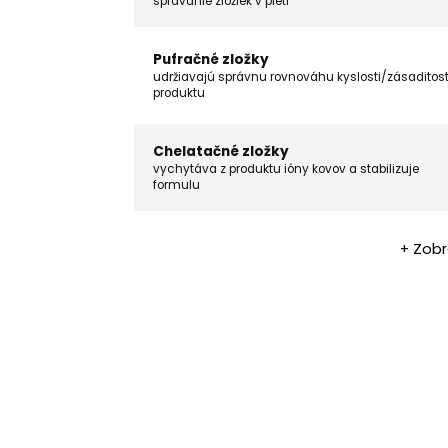
správanie zložiek v pleti
Pufračné zložky
udržiavajú správnu rovnováhu kyslosti/zásaditost
produktu
Chelatačné zložky
vychytáva z produktu ióny kovov a stabilizuje
formulu
+ Zobr