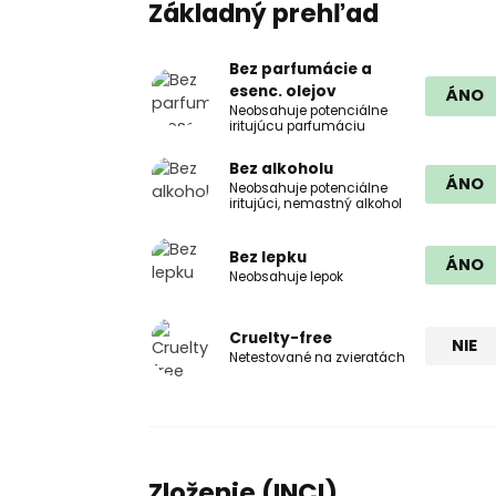
Základný prehľad
Bez parfumácie a
esenc. olejov
ÁNO
Neobsahuje potenciálne
iritujúcu parfumáciu
Bez alkoholu
ÁNO
Neobsahuje potenciálne
iritujúci, nemastný alkohol
Bez lepku
ÁNO
Neobsahuje lepok
Cruelty-free
NIE
Netestované na zvieratách
Zloženie (INCI)