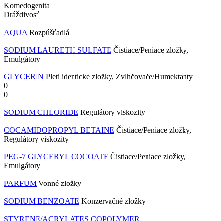
Komedogenita
Dráždivosť
AQUA
Rozpúšťadlá
SODIUM LAURETH SULFATE
Čistiace/Peniace zložky,
Emulgátory
GLYCERIN
Pleti identické zložky, Zvlhčovače/Humektanty
0
0
SODIUM CHLORIDE
Regulátory viskozity
COCAMIDOPROPYL BETAINE
Čistiace/Peniace zložky,
Regulátory viskozity
PEG-7 GLYCERYL COCOATE
Čistiace/Peniace zložky,
Emulgátory
PARFUM
Vonné zložky
SODIUM BENZOATE
Konzervačné zložky
STYRENE/ACRYLATES COPOLYMER