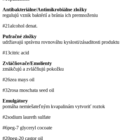
Antibakteriálne/Antimikrobiálne zložky
regulujú vznik baktérií a bránia ich premnoženiu
#21
alcohol denat.
Pufračné zložky
udržiavajú správnu rovnováhu kyslosti/zásaditosti produktu
#13
citric acid
Zvláčňovače/Emolienty
zmäkčujú a zvláčňujú pokožku
#26
zea mays oil
#32
rosa moschata seed oil
Emulgátory
pomáha nemiešateľným kvapalinám vytvoriť roztok
#2
sodium laureth sulfate
#6
peg-7 glyceryl cocoate
#20
peg-20 castor oil