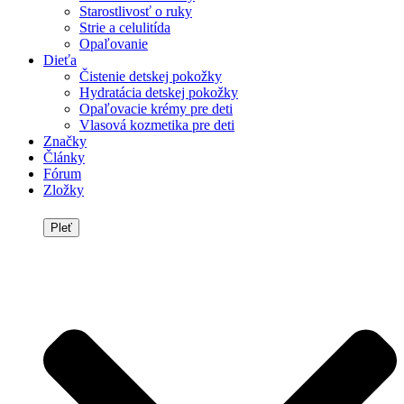
Starostlivosť o ruky
Strie a celulitída
Opaľovanie
Dieťa
Čistenie detskej pokožky
Hydratácia detskej pokožky
Opaľovacie krémy pre deti
Vlasová kozmetika pre deti
Značky
Články
Fórum
Zložky
Pleť