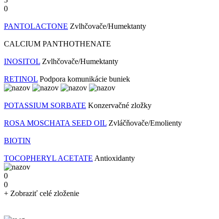
0
PANTOLACTONE
Zvlhčovače/Humektanty
CALCIUM PANTHOTHENATE
INOSITOL
Zvlhčovače/Humektanty
RETINOL
Podpora komunikácie buniek
POTASSIUM SORBATE
Konzervačné zložky
ROSA MOSCHATA SEED OIL
Zvláčňovače/Emolienty
BIOTIN
TOCOPHERYL ACETATE
Antioxidanty
0
0
+ Zobraziť celé zloženie