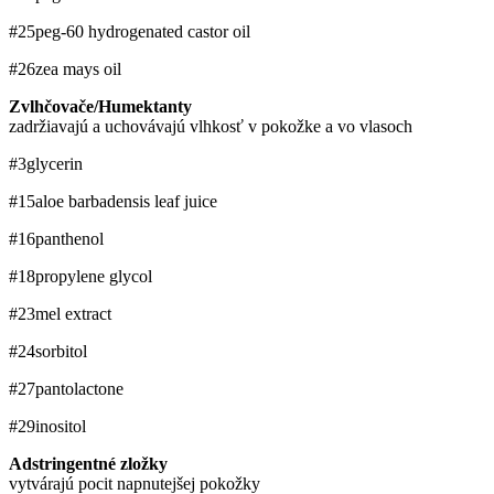
#25
peg-60 hydrogenated castor oil
#26
zea mays oil
Zvlhčovače/Humektanty
zadržiavajú a uchovávajú vlhkosť v pokožke a vo vlasoch
#3
glycerin
#15
aloe barbadensis leaf juice
#16
panthenol
#18
propylene glycol
#23
mel extract
#24
sorbitol
#27
pantolactone
#29
inositol
Adstringentné zložky
vytvárajú pocit napnutejšej pokožky