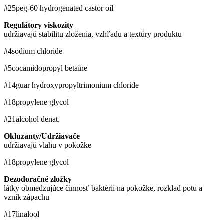
#25
peg-60 hydrogenated castor oil
Regulátory viskozity
udržiavajú stabilitu zloženia, vzhľadu a textúry produktu
#4
sodium chloride
#5
cocamidopropyl betaine
#14
guar hydroxypropyltrimonium chloride
#18
propylene glycol
#21
alcohol denat.
Okluzanty/Udržiavače
udržiavajú vlahu v pokožke
#18
propylene glycol
Dezodoračné zložky
látky obmedzujúce činnosť baktérií na pokožke, rozklad potu a
vznik zápachu
#17
linalool