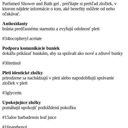
Parfumed Shower and Bath gel , prečítajte si prehľad zložiek, v
ktorom nájdete informácie o tom, aké benefity môžete od neho
očakávať.
Antioxidanty
bránia predčasnému starnutiu a zvyšujú odolnosť pleti
#34
tocopheryl acetate
Podpora komunikácie buniek
dokážu prikázať bunkám, aby sa správali ako nové a zdravé bunky
#30
retinol
Pleti identické zložky
prirodzene sa nachádzajú v pleti alebo napodobňujú správanie
zložiek v pleti
#3
glycerin
Upokojujúce zložky
pomáhajú upokojiť podráždenú pokožku
#15
aloe barbadensis leaf juice
#16
panthenol