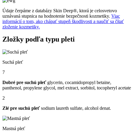
Údaje čerpáme z databázy Skin Deep®, ktorá je celosvetovo
uznávaná stupnica na hodnotenie bezpečnosti kozmetiky.
Viac
informácií o tom, ako chápať stupeň škodlivosti a naučiť sa čítať
zloženie kozmetiky.
Zložky podľa typu pleti
Suchá pleť
7
Dobré pre suchú pleť
glycerin, cocamidopropyl betaine,
panthenol, propylene glycol, mel extract, sorbitol, tocopheryl acetate
2
Zlé pre suchú pleť
sodium laureth sulfate, alcohol denat.
Mastná pleť