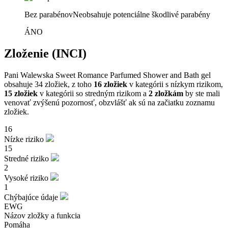
Bez parabénov
Neobsahuje potenciálne škodlivé parabény
ÁNO
Zloženie (INCI)
Pani Walewska Sweet Romance Parfumed Shower and Bath gel
obsahuje 34 zložiek, z toho
16 zložiek
v kategórii s nízkym rizikom,
15 zložiek
v kategórii so stredným rizikom a
2 zložkám
by ste mali
venovať zvýšenú pozornosť, obzvlášť ak sú na začiatku zoznamu
zložiek.
16
Nízke riziko
15
Stredné riziko
2
Vysoké riziko
1
Chýbajúce údaje
EWG
Názov zložky a funkcia
Pomáha