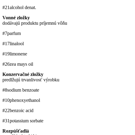
#21
alcohol denat.
Vonné zložky
dodávajú produktu príjemnú vôňu
#7
parfum
#17
linalool
#19
limonene
#26
zea mays oil
Konzervačné zložky
predlžujú trvanlivosť výrobku
#8
sodium benzoate
#10
phenoxyethanol
#22
benzoic acid
#31
potassium sorbate
Rozpúšťadlá