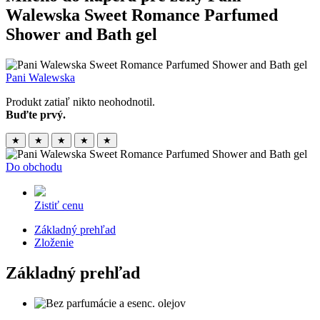
Walewska Sweet Romance Parfumed
Shower and Bath gel
Pani Walewska
Produkt zatiaľ nikto neohodnotil.
Buďte prvý.
★
★
★
★
★
Do obchodu
Zistiť cenu
Základný prehľad
Zloženie
Základný prehľad