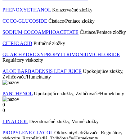
PHENOXYETHANOL
Konzervačné zložky
COCO-GLUCOSIDE
Čistiace/Peniace zložky
SODIUM COCOAMPHOACETATE
Čistiace/Peniace zložky
CITRIC ACID
Pufračné zložky
GUAR HYDROXYPROPYLTRIMONIUM CHLORIDE
Regulátory viskozity
ALOE BARBADENSIS LEAF JUICE
Upokojujúce zložky,
Zvlhčovače/Humektanty
PANTHENOL
Upokojujúce zložky, Zvlhčovače/Humektanty
0
0
LINALOOL
Dezodoračné zložky, Vonné zložky
PROPYLENE GLYCOL
Okluzanty/Udržiavače, Regulátory
viskozity, Rozpúšťadlá, Zvlhčovače/Humektanty