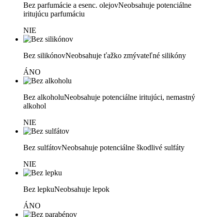
Bez parfumácie a esenc. olejov
Neobsahuje potenciálne
iritujúcu parfumáciu
NIE
Bez silikónov
Neobsahuje ťažko zmývateľné silikóny
ÁNO
Bez alkoholu
Neobsahuje potenciálne iritujúci, nemastný
alkohol
NIE
Bez sulfátov
Neobsahuje potenciálne škodlivé sulfáty
NIE
Bez lepku
Neobsahuje lepok
ÁNO