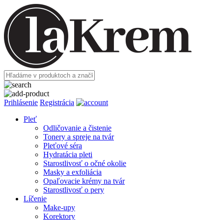
Prihlásenie
Registrácia
Pleť
Odličovanie a čistenie
Tonery a spreje na tvár
Pleťové séra
Hydratácia pleti
Starostlivosť o očné okolie
Masky a exfoliácia
Opaľovacie krémy na tvár
Starostlivosť o pery
Líčenie
Make-upy
Korektory