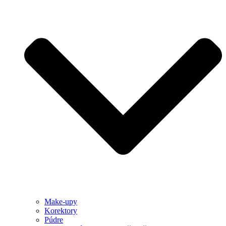
Make-upy
Korektory
Púdre