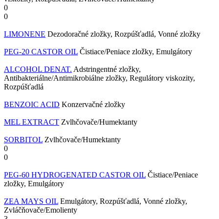
0
0
LIMONENE
Dezodoračné zložky, Rozpúšťadlá, Vonné zložky
PEG-20 CASTOR OIL
Čistiace/Peniace zložky, Emulgátory
ALCOHOL DENAT.
Adstringentné zložky,
Antibakteriálne/Antimikrobiálne zložky, Regulátory viskozity,
Rozpúšťadlá
BENZOIC ACID
Konzervačné zložky
MEL EXTRACT
Zvlhčovače/Humektanty
SORBITOL
Zvlhčovače/Humektanty
0
0
PEG-60 HYDROGENATED CASTOR OIL
Čistiace/Peniace
zložky, Emulgátory
ZEA MAYS OIL
Emulgátory, Rozpúšťadlá, Vonné zložky,
Zvláčňovače/Emolienty
3