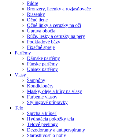
Púdre
Bronzery, lícenky a rozjasňovače
Riasenky
Očné tiene
Očné linky a ceruzky na oči
Úprava obočia
Rúže, lesky a ceruzky na pery
Podkladové bázy
Fixačné spreje
Parfémy
Dámske parfémy
Pánske parfémy
Unisex parfémy
Vlasy
Šampóny
Kondicionéry
Masky, oleje a kúry na vlasy
Farbenie vlasov
Stylingové prípravky
Telo
Sprcha a kúpeľ
Hydratácia pokožky tela
Telové peelingy
Dezodoranty a antiperspiranty
Starostlivosť o nohy