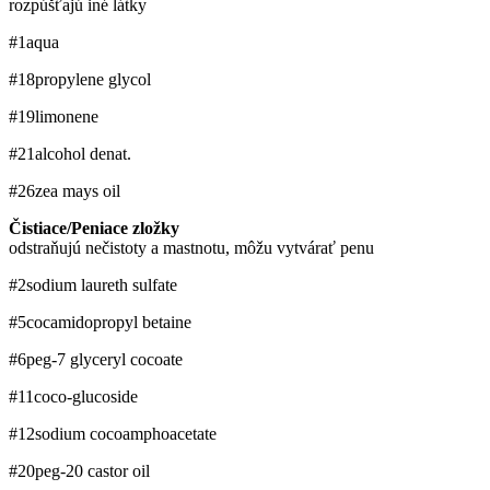
rozpúšťajú iné látky
#1
aqua
#18
propylene glycol
#19
limonene
#21
alcohol denat.
#26
zea mays oil
Čistiace/Peniace zložky
odstraňujú nečistoty a mastnotu, môžu vytvárať penu
#2
sodium laureth sulfate
#5
cocamidopropyl betaine
#6
peg-7 glyceryl cocoate
#11
coco-glucoside
#12
sodium cocoamphoacetate
#20
peg-20 castor oil