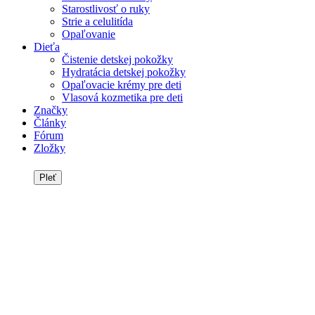
Starostlivosť o ruky
Strie a celulitída
Opaľovanie
Dieťa
Čistenie detskej pokožky
Hydratácia detskej pokožky
Opaľovacie krémy pre deti
Vlasová kozmetika pre deti
Značky
Články
Fórum
Zložky
Pleť