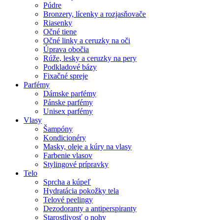
Púdre
Bronzery, lícenky a rozjasňovače
Riasenky
Očné tiene
Očné linky a ceruzky na oči
Úprava obočia
Rúže, lesky a ceruzky na pery
Podkladové bázy
Fixačné spreje
Parfémy
Dámske parfémy
Pánske parfémy
Unisex parfémy
Vlasy
Šampóny
Kondicionéry
Masky, oleje a kúry na vlasy
Farbenie vlasov
Stylingové prípravky
Telo
Sprcha a kúpeľ
Hydratácia pokožky tela
Telové peelingy
Dezodoranty a antiperspiranty
Starostlivosť o nohy