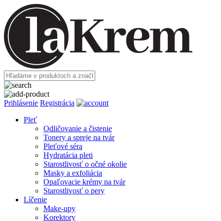
Prihlásenie
Registrácia
Pleť
Odličovanie a čistenie
Tonery a spreje na tvár
Pleťové séra
Hydratácia pleti
Starostlivosť o očné okolie
Masky a exfoliácia
Opaľovacie krémy na tvár
Starostlivosť o pery
Líčenie
Make-upy
Korektory