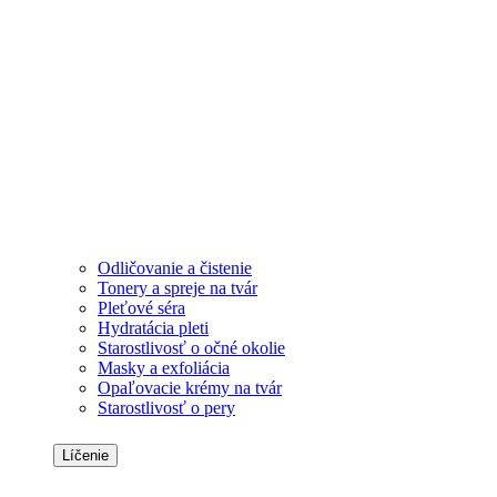
Odličovanie a čistenie
Tonery a spreje na tvár
Pleťové séra
Hydratácia pleti
Starostlivosť o očné okolie
Masky a exfoliácia
Opaľovacie krémy na tvár
Starostlivosť o pery
Líčenie