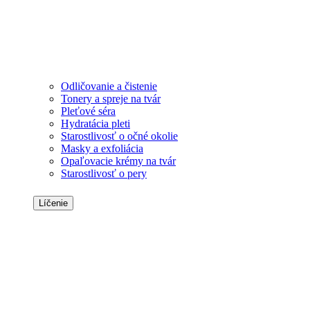
Odličovanie a čistenie
Tonery a spreje na tvár
Pleťové séra
Hydratácia pleti
Starostlivosť o očné okolie
Masky a exfoliácia
Opaľovacie krémy na tvár
Starostlivosť o pery
Líčenie