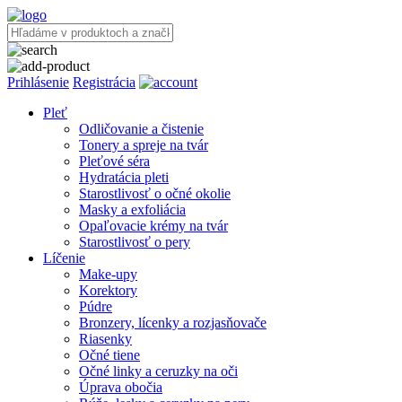
Prihlásenie
Registrácia
Pleť
Odličovanie a čistenie
Tonery a spreje na tvár
Pleťové séra
Hydratácia pleti
Starostlivosť o očné okolie
Masky a exfoliácia
Opaľovacie krémy na tvár
Starostlivosť o pery
Líčenie
Make-upy
Korektory
Púdre
Bronzery, lícenky a rozjasňovače
Riasenky
Očné tiene
Očné linky a ceruzky na oči
Úprava obočia