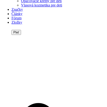
Opaľovacie krémy pre deti
Vlasová kozmetika pre deti
Značky
Články
Fórum
Zložky
Pleť