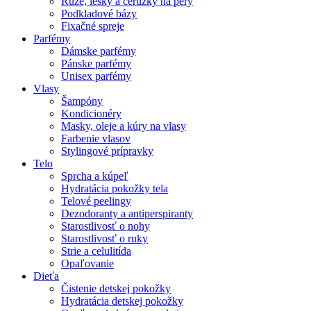
Rúže, lesky a ceruzky na pery
Podkladové bázy
Fixačné spreje
Parfémy
Dámske parfémy
Pánske parfémy
Unisex parfémy
Vlasy
Šampóny
Kondicionéry
Masky, oleje a kúry na vlasy
Farbenie vlasov
Stylingové prípravky
Telo
Sprcha a kúpeľ
Hydratácia pokožky tela
Telové peelingy
Dezodoranty a antiperspiranty
Starostlivosť o nohy
Starostlivosť o ruky
Strie a celulitída
Opaľovanie
Dieťa
Čistenie detskej pokožky
Hydratácia detskej pokožky