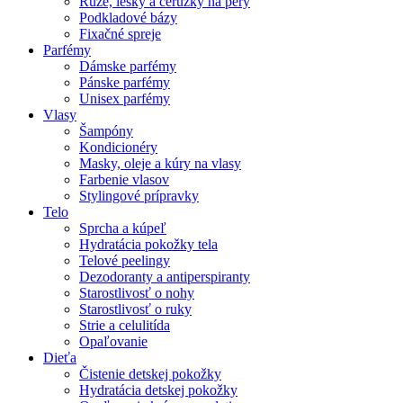
Rúže, lesky a ceruzky na pery
Podkladové bázy
Fixačné spreje
Parfémy
Dámske parfémy
Pánske parfémy
Unisex parfémy
Vlasy
Šampóny
Kondicionéry
Masky, oleje a kúry na vlasy
Farbenie vlasov
Stylingové prípravky
Telo
Sprcha a kúpeľ
Hydratácia pokožky tela
Telové peelingy
Dezodoranty a antiperspiranty
Starostlivosť o nohy
Starostlivosť o ruky
Strie a celulitída
Opaľovanie
Dieťa
Čistenie detskej pokožky
Hydratácia detskej pokožky