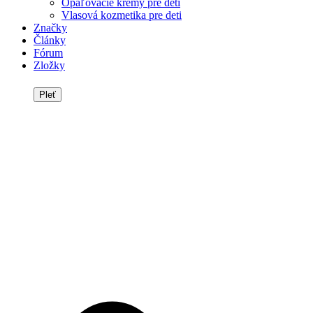
Opaľovacie krémy pre deti
Vlasová kozmetika pre deti
Značky
Články
Fórum
Zložky
Pleť