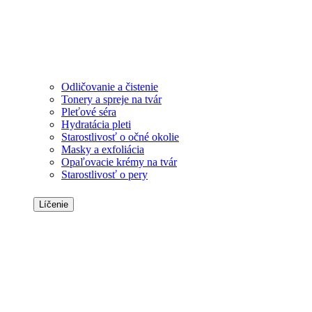
Odličovanie a čistenie
Tonery a spreje na tvár
Pleťové séra
Hydratácia pleti
Starostlivosť o očné okolie
Masky a exfoliácia
Opaľovacie krémy na tvár
Starostlivosť o pery
Líčenie