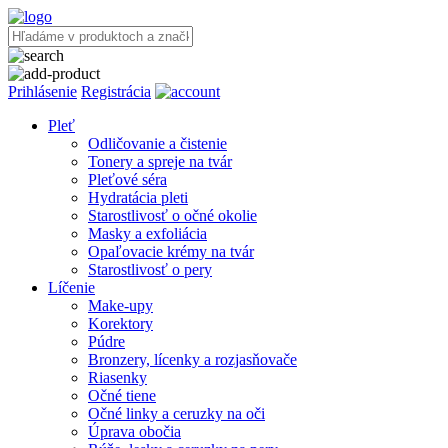
Prihlásenie
Registrácia
Pleť
Odličovanie a čistenie
Tonery a spreje na tvár
Pleťové séra
Hydratácia pleti
Starostlivosť o očné okolie
Masky a exfoliácia
Opaľovacie krémy na tvár
Starostlivosť o pery
Líčenie
Make-upy
Korektory
Púdre
Bronzery, lícenky a rozjasňovače
Riasenky
Očné tiene
Očné linky a ceruzky na oči
Úprava obočia