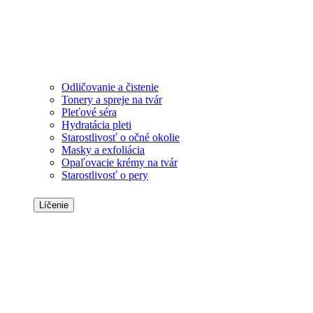
Odličovanie a čistenie
Tonery a spreje na tvár
Pleťové séra
Hydratácia pleti
Starostlivosť o očné okolie
Masky a exfoliácia
Opaľovacie krémy na tvár
Starostlivosť o pery
Líčenie