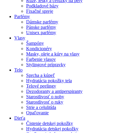
Rúže, lesky a ceruzky na pery
Podkladové bázy
Fixačné spreje
Parfémy
Dámske parfémy
Pánske parfémy
Unisex parfémy
Vlasy
Šampóny
Kondicionéry
Masky, oleje a kúry na vlasy
Farbenie vlasov
Stylingové prípravky
Telo
Sprcha a kúpeľ
Hydratácia pokožky tela
Telové peelingy
Dezodoranty a antiperspiranty
Starostlivosť o nohy
Starostlivosť o ruky
Strie a celulitída
Opaľovanie
Dieťa
Čistenie detskej pokožky
Hydratácia detskej pokožky