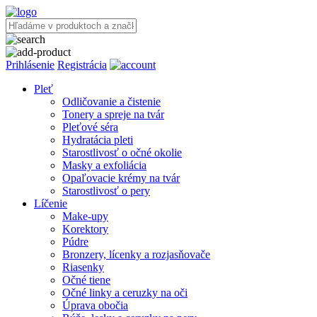
Prihlásenie
Registrácia
Pleť
Odličovanie a čistenie
Tonery a spreje na tvár
Pleťové séra
Hydratácia pleti
Starostlivosť o očné okolie
Masky a exfoliácia
Opaľovacie krémy na tvár
Starostlivosť o pery
Líčenie
Make-upy
Korektory
Púdre
Bronzery, lícenky a rozjasňovače
Riasenky
Očné tiene
Očné linky a ceruzky na oči
Úprava obočia