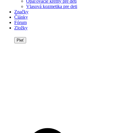
Opaľovacie krémy pre deti
Vlasová kozmetika pre deti
Značky
Články
Fórum
Zložky
Pleť