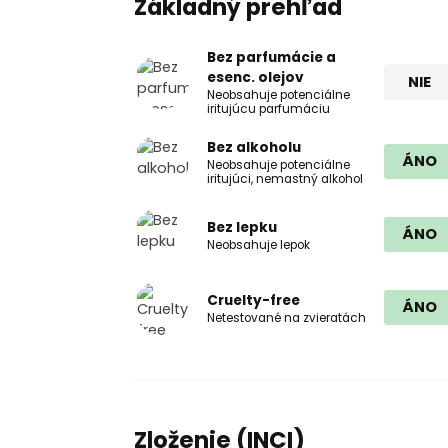
Základný prehľad
Bez parfumácie a
esenc. olejov
NIE
Neobsahuje potenciálne
iritujúcu parfumáciu
Bez alkoholu
ÁNO
Neobsahuje potenciálne
iritujúci, nemastný alkohol
Bez lepku
ÁNO
Neobsahuje lepok
Cruelty-free
ÁNO
Netestované na zvieratách
Zloženie (INCI)