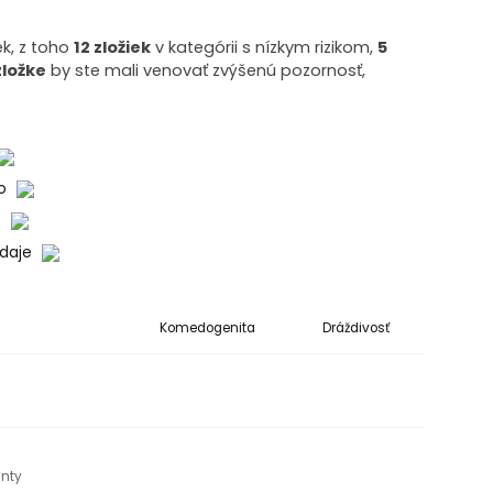
ek, z toho
12 zložiek
v kategórii s nízkym rizikom,
5
zložke
by ste mali venovať zvýšenú pozornosť,
ko
o
údaje
Komedogenita
Dráždivosť
anty