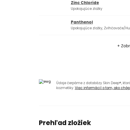
Zinc Chloride
Upokojujúce zložky
Panthenol
Upokojujúce zložky, Zvlhčovače/H
+ Zobr
Údaje čerpáme z databázy Skin Deep®, kto
kozmetiky.
Viac informácií o tom, ako chápa
Prehľad zložiek