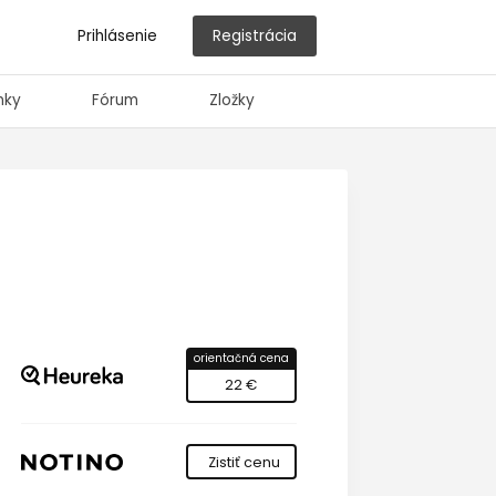
Prihlásenie
Registrácia
nky
Fórum
Zložky
orientačná cena
22 €
Zistiť cenu