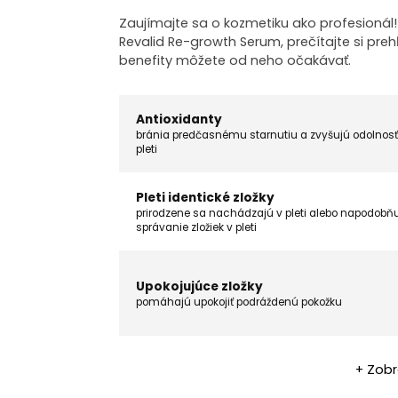
Zaujímajte sa o kozmetiku ako profesionál
Revalid Re-growth Serum, prečítajte si preh
benefity môžete od neho očakávať.
Antioxidanty
bránia predčasnému starnutiu a zvyšujú odolnosť
pleti
Pleti identické zložky
prirodzene sa nachádzajú v pleti alebo napodobň
správanie zložiek v pleti
Upokojujúce zložky
pomáhajú upokojiť podráždenú pokožku
+ Zobr