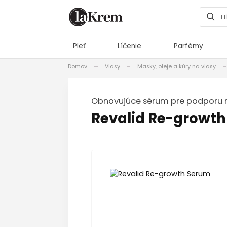
Pleť
Líčenie
Parfémy
Domov
Vlasy
Masky, oleje a kúry na vlasy
Obnovujúce sérum pre podporu r
Revalid Re-growt