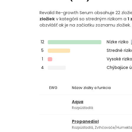
Revalid Re-growth Serum obsahuje 22 zloži
zložiek
v kategórii so stredným rizikom a
1 
obzvlášť ak je na začiatku zoznamu zložiek.
12
Nízke riziko
5
Stredné rizi
1
Vysoké rizik
4
Chýbajúce 
EWG
Názov zložky a funkcia
Aqua
Rozpúšťadlá
Propanediol
Rozpúšťadlá, Zvlhčovače/Humekt