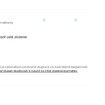
0
0
umektanty
aziť celé zloženie
rá je celosvetovo uznávaná stupnica na hodnotenie bezpečnosti
ť stupeň škodlivosti a naučiť sa čítať zloženie kozmetiky.