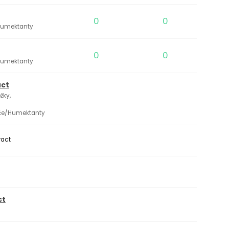
0
0
/Humektanty
0
0
/Humektanty
act
žky,
ače/Humektanty
ract
ct