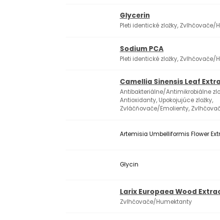
Glycerin
Pleti identické zložky, Zvlhčovače
Sodium PCA
Pleti identické zložky, Zvlhčovače
Camellia Sinensis Leaf Extr
Antibakteriálne/Antimikrobiálne zlo
Antioxidanty, Upokojujúce zložky,
Zvláčňovače/Emolienty, Zvlhčov
Artemisia Umbelliformis Flower Ext
Glycin
Larix Europaea Wood Extra
Zvlhčovače/Humektanty