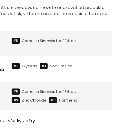
! Ak ste zvedaví, čo môžete očakávať od produktu
ľad zložiek, v ktorom nájdete informácie o tom, aké
Camellia Sinensis Leaf Extract
#5
Glycerin
Sodium Pca
#3
#4
ujú
Camellia Sinensis Leaf Extract
#5
Zinc Chloride
Panthenol
#9
#10
aziť všetky zložky