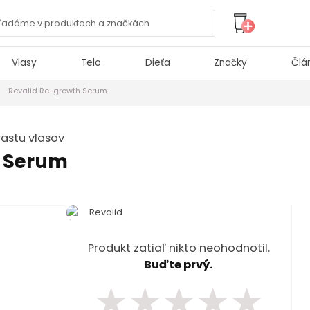
Vlasy
Telo
Dieťa
Značky
Člá
Revalid Re-growth Serum
astu vlasov
h Serum
Revalid
Produkt zatiaľ nikto neohodnotil.
Buďte prvý.
★
★
★
★
★