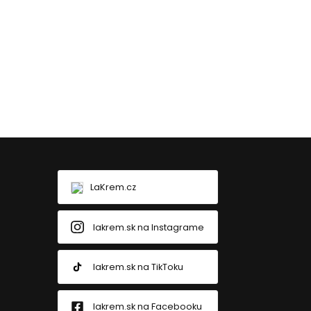
LaKrem.cz
lakrem.sk na Instagrame
lakrem.sk na TikToku
lakrem.sk na Facebooku