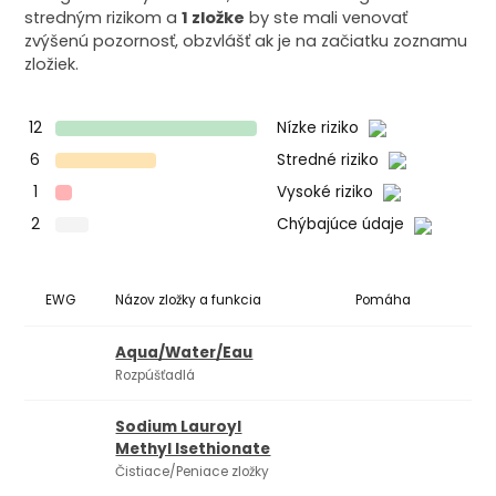
stredným rizikom a
1 zložke
by ste mali venovať
zvýšenú pozornosť, obzvlášť ak je na začiatku zoznamu
zložiek.
12
Nízke riziko
6
Stredné riziko
1
Vysoké riziko
2
Chýbajúce údaje
EWG
Názov zložky a funkcia
Pomáha
Ko
Aqua/Water/Eau
Rozpúšťadlá
Sodium Lauroyl
Methyl Isethionate
Čistiace/Peniace zložky