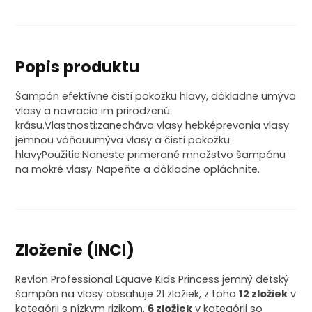
Popis produktu
Šampón efektívne čistí pokožku hlavy, dôkladne umýva
vlasy a navracia im prirodzenú
krásu.Vlastnosti:zanecháva vlasy hebképrevonia vlasy
jemnou vôňouumýva vlasy a čistí pokožku
hlavyPoužitie:Naneste primerané množstvo šampónu
na mokré vlasy. Napeňte a dôkladne opláchnite.
Zloženie (INCI)
Revlon Professional Equave Kids Princess jemný detský
šampón na vlasy obsahuje 21 zložiek, z toho
12 zložiek
v
kategórii s nízkym rizikom,
6 zložiek
v kategórii so