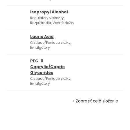
Isopropyl Alcohol
Regulátory viskozity,
Rozpúšťadlá, Vonné zložky
Lauric Acid
Čistiace/Peniace zložky,
Emulgátory
PEG-6
Caprylic/Capric
Glycerides
Čistiace/Peniace zložky,
Emulgátory
+ Zobraziť celé zloženie