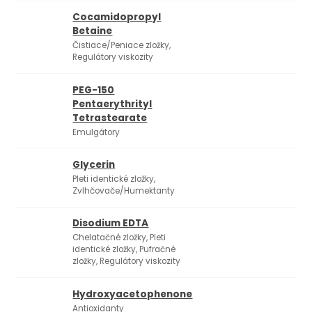
Cocamidopropyl
Betaine
Čistiace/Peniace zložky,
Regulátory viskozity
PEG-150
Pentaerythrityl
Tetrastearate
Emulgátory
Glycerin
Pleti identické zložky,
Zvlhčovače/Humektanty
Disodium EDTA
Chelatačné zložky, Pleti
identické zložky, Pufračné
zložky, Regulátory viskozity
Hydroxyacetophenone
Antioxidanty