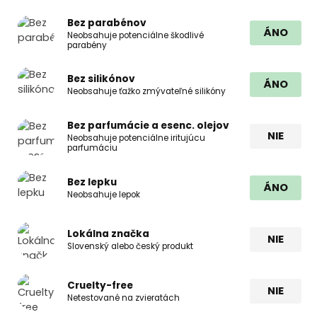
Bez parabénov
ÁNO
Neobsahuje potenciálne škodlivé
parabény
Bez silikónov
ÁNO
Neobsahuje ťažko zmývateľné silikóny
Bez parfumácie a esenc. olejov
NIE
Neobsahuje potenciálne iritujúcu
parfumáciu
Bez lepku
ÁNO
Neobsahuje lepok
Lokálna značka
NIE
Slovenský alebo český produkt
Cruelty-free
NIE
Netestované na zvieratách