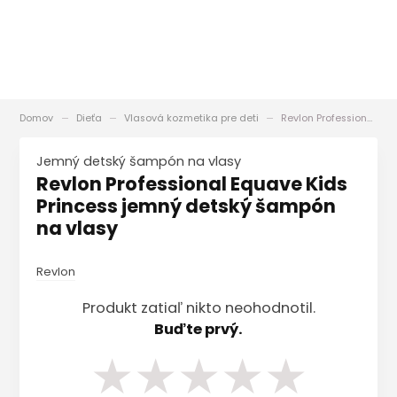
Domov
Dieťa
Vlasová kozmetika pre deti
Revlon Professional Equave Kids Princess jemný detský šampón na vlasy
jemný detský šampón na vlasy
Revlon Professional Equave Kids
Princess jemný detský šampón
na vlasy
Revlon
Produkt zatiaľ nikto neohodnotil.
Buďte prvý.
★
★
★
★
★