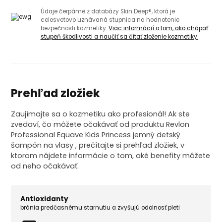
Údaje čerpáme z databázy Skin Deep®, ktorá je
celosvetovo uznávaná stupnica na hodnotenie
bezpečnosti kozmetiky.
Viac informácií o tom, ako chápať
stupeň škodlivosti a naučiť sa čítať zloženie kozmetiky.
Prehľad zložiek
Zaujímajte sa o kozmetiku ako profesionál! Ak ste
zvedaví, čo môžete očakávať od produktu Revlon
Professional Equave Kids Princess jemný detský
šampón na vlasy , prečítajte si prehľad zložiek, v
ktorom nájdete informácie o tom, aké benefity môžete
od neho očakávať.
Antioxidanty
bránia predčasnému starnutiu a zvyšujú odolnosť pleti