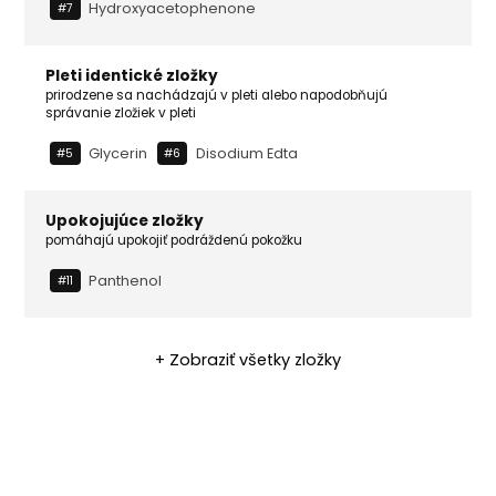
Hydroxyacetophenone
#7
Pleti identické zložky
prirodzene sa nachádzajú v pleti alebo napodobňujú
správanie zložiek v pleti
Glycerin
Disodium Edta
#5
#6
Upokojujúce zložky
pomáhajú upokojiť podráždenú pokožku
Panthenol
#11
+ Zobraziť všetky zložky