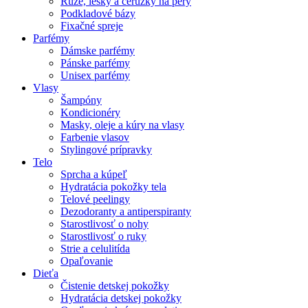
Rúže, lesky a ceruzky na pery
Podkladové bázy
Fixačné spreje
Parfémy
Dámske parfémy
Pánske parfémy
Unisex parfémy
Vlasy
Šampóny
Kondicionéry
Masky, oleje a kúry na vlasy
Farbenie vlasov
Stylingové prípravky
Telo
Sprcha a kúpeľ
Hydratácia pokožky tela
Telové peelingy
Dezodoranty a antiperspiranty
Starostlivosť o nohy
Starostlivosť o ruky
Strie a celulitída
Opaľovanie
Dieťa
Čistenie detskej pokožky
Hydratácia detskej pokožky