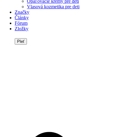
Opaľovacie krémy pre deti
Vlasová kozmetika pre deti
Značky
Články
Fórum
Zložky
Pleť