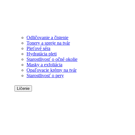
Odličovanie a čistenie
Tonery a spreje na tvár
Pleťové séra
Hydratácia pleti
Starostlivosť o očné okolie
Masky a exfoliácia
Opaľovacie krémy na tvár
Starostlivosť o pery
Líčenie