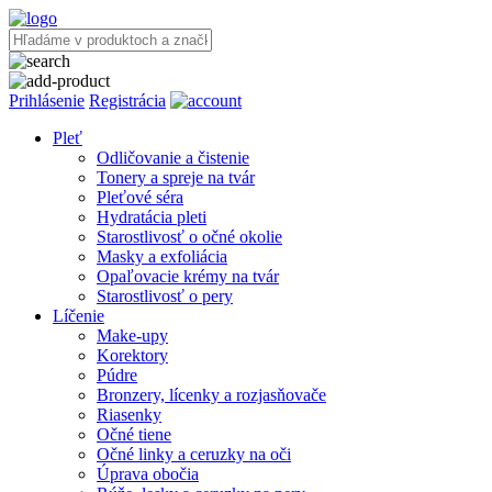
Prihlásenie
Registrácia
Pleť
Odličovanie a čistenie
Tonery a spreje na tvár
Pleťové séra
Hydratácia pleti
Starostlivosť o očné okolie
Masky a exfoliácia
Opaľovacie krémy na tvár
Starostlivosť o pery
Líčenie
Make-upy
Korektory
Púdre
Bronzery, lícenky a rozjasňovače
Riasenky
Očné tiene
Očné linky a ceruzky na oči
Úprava obočia