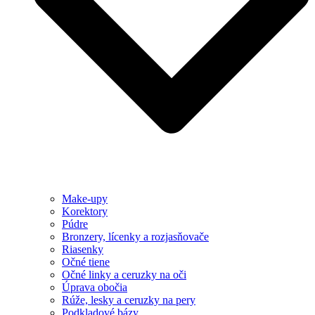
Make-upy
Korektory
Púdre
Bronzery, lícenky a rozjasňovače
Riasenky
Očné tiene
Očné linky a ceruzky na oči
Úprava obočia
Rúže, lesky a ceruzky na pery
Podkladové bázy