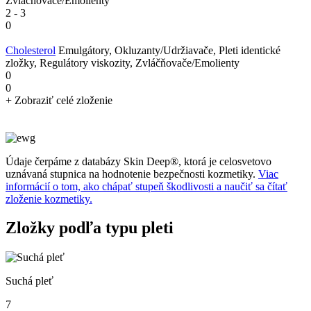
Zvláčňovače/Emolienty
2
-
3
0
Cholesterol
Emulgátory, Okluzanty/Udržiavače, Pleti identické
zložky, Regulátory viskozity, Zvláčňovače/Emolienty
0
0
+ Zobraziť celé zloženie
Údaje čerpáme z databázy Skin Deep®, ktorá je celosvetovo
uznávaná stupnica na hodnotenie bezpečnosti kozmetiky.
Viac
informácií o tom, ako chápať stupeň škodlivosti a naučiť sa čítať
zloženie kozmetiky.
Zložky podľa typu pleti
Suchá pleť
7