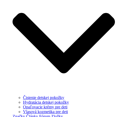
Čistenie detskej pokožky
Hydratácia detskej pokožky
Opaľovacie krémy pre deti
Vlasová kozmetika pre deti
Značky
Články
Fórum
Zložky