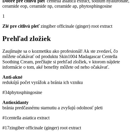
Dobré pre citlivú pleť
centella asiatica extract, sodium hyaluronate,
ceramide eop, ceramide np, ceramide ap, phytosphingosine
1
Zlé pre citlivú pleť
zingiber officinale (ginger) root extract
Prehľad zložiek
Zaujímajte sa o kozmetiku ako profesionál! Ak ste zvedaví, čo
môžete očakávať od produktu Skin1004 Madagascar Centella
Soothing Cream, prečítajte si prehľad zložiek, v ktorom nájdete
informácie o tom, aké benefity môžete od neho očakávať.
Anti-akné
redukújú počet vyrážok a bránia ich vzniku
#34
phytosphingosine
Antioxidanty
bránia predčasnému starnutiu a zvyšujú odolnosť pleti
#1
centella asiatica extract
#17
zingiber officinale (ginger) root extract