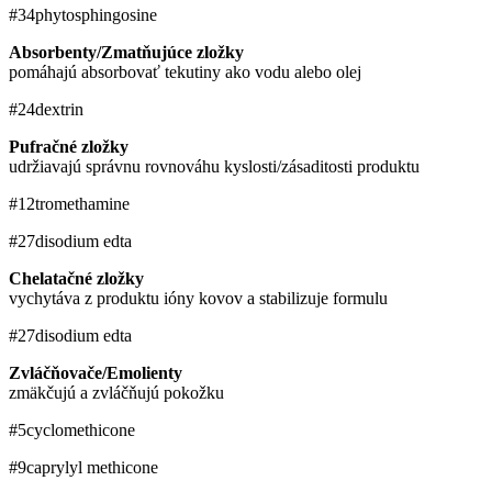
#34
phytosphingosine
Absorbenty/Zmatňujúce zložky
pomáhajú absorbovať tekutiny ako vodu alebo olej
#24
dextrin
Pufračné zložky
udržiavajú správnu rovnováhu kyslosti/zásaditosti produktu
#12
tromethamine
#27
disodium edta
Chelatačné zložky
vychytáva z produktu ióny kovov a stabilizuje formulu
#27
disodium edta
Zvláčňovače/Emolienty
zmäkčujú a zvláčňujú pokožku
#5
cyclomethicone
#9
caprylyl methicone