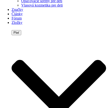
Opaľovacie krémy pre deti
Vlasová kozmetika pre deti
Značky
Články
Fórum
Zložky
Pleť