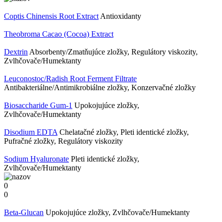
Coptis Chinensis Root Extract
Antioxidanty
Theobroma Cacao (Cocoa) Extract
Dextrin
Absorbenty/Zmatňujúce zložky, Regulátory viskozity,
Zvlhčovače/Humektanty
Leuconostoc/​Radish Root Ferment Filtrate
Antibakteriálne/Antimikrobiálne zložky, Konzervačné zložky
Biosaccharide Gum-1
Upokojujúce zložky,
Zvlhčovače/Humektanty
Disodium EDTA
Chelatačné zložky, Pleti identické zložky,
Pufračné zložky, Regulátory viskozity
Sodium Hyaluronate
Pleti identické zložky,
Zvlhčovače/Humektanty
0
0
Beta-Glucan
Upokojujúce zložky, Zvlhčovače/Humektanty