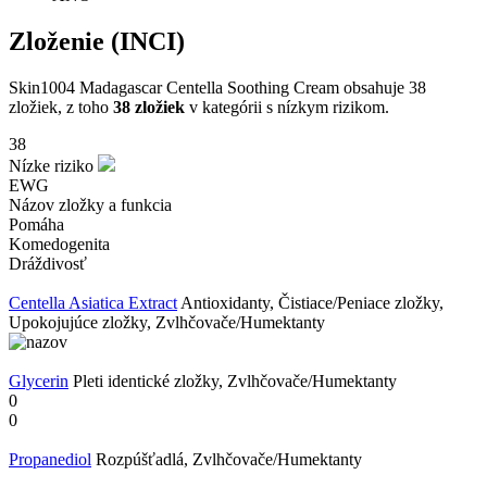
Zloženie (INCI)
Skin1004 Madagascar Centella Soothing Cream obsahuje 38
zložiek, z toho
38 zložiek
v kategórii s nízkym rizikom.
38
Nízke riziko
EWG
Názov zložky a funkcia
Pomáha
Komedogenita
Dráždivosť
Centella Asiatica Extract
Antioxidanty, Čistiace/Peniace zložky,
Upokojujúce zložky, Zvlhčovače/Humektanty
Glycerin
Pleti identické zložky, Zvlhčovače/Humektanty
0
0
Propanediol
Rozpúšťadlá, Zvlhčovače/Humektanty