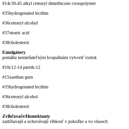
#14
c30-45 alkyl cetearyl dimethicone crosspolymer
#35
hydrogenated lecithin
#36
cetearyl alcohol
#37
stearic acid
#38
cholesterol
Emulgátory
pomáha nemiešateľným kvapalinám vytvoriť roztok
#10
c12-14 pareth-12
#15
xanthan gum
#35
hydrogenated lecithin
#36
cetearyl alcohol
#38
cholesterol
Zvlhčovače/Humektanty
zadržiavajú a uchovávajú vlhkosť v pokožke a vo vlasoch