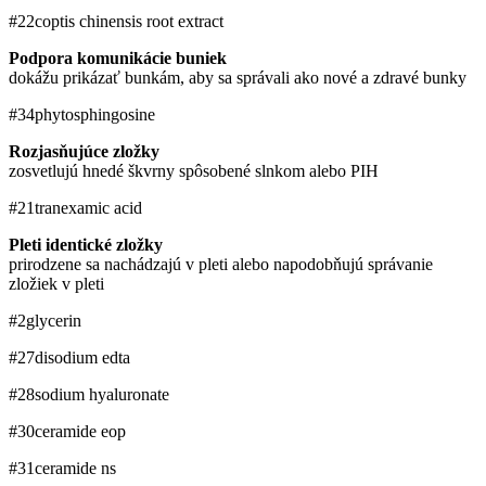
#22
coptis chinensis root extract
Podpora komunikácie buniek
dokážu prikázať bunkám, aby sa správali ako nové a zdravé bunky
#34
phytosphingosine
Rozjasňujúce zložky
zosvetlujú hnedé škvrny spôsobené slnkom alebo PIH
#21
tranexamic acid
Pleti identické zložky
prirodzene sa nachádzajú v pleti alebo napodobňujú správanie
zložiek v pleti
#2
glycerin
#27
disodium edta
#28
sodium hyaluronate
#30
ceramide eop
#31
ceramide ns