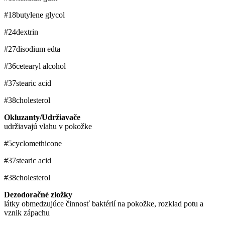
#18
butylene glycol
#24
dextrin
#27
disodium edta
#36
cetearyl alcohol
#37
stearic acid
#38
cholesterol
Okluzanty/Udržiavače
udržiavajú vlahu v pokožke
#5
cyclomethicone
#37
stearic acid
#38
cholesterol
Dezodoračné zložky
látky obmedzujúce činnosť baktérií na pokožke, rozklad potu a
vznik zápachu