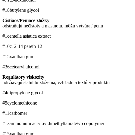
#18
butylene glycol
Čistiace/Peniace zložky
odstraňujú nečistoty a mastnotu, môžu vytvárať penu
#1
centella asiatica extract
#10
c12-14 pareth-12
#15
xanthan gum
#36
cetearyl alcohol
Regulátory viskozity
udržiavajú stabilitu zloženia, vzhľadu a textúry produktu
#4
dipropylene glycol
#5
cyclomethicone
#11
carbomer
#13
ammonium acryloyldimethyltaurate/​vp copolymer
#15
xanthan gum