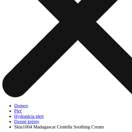
Domov
Pleť
Hydratácia pleti
Denné krémy
Skin1004 Madagascar Centella Soothing Cream