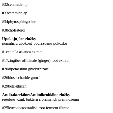
#32
ceramide np
#33
ceramide ap
#34
phytosphingosine
#38
cholesterol
Upokojujúce zložky
pomáhajú upokojiť podráždenú pokožku
#1
centella asiatica extract
#17
zingiber officinale (ginger) root extract
#20
dipotassium glycyrrhizate
#26
biosaccharide gum-1
#29
beta-glucan
Antibakteriálne/Antimikrobiálne zložky
regulujú vznik baktérií a bránia ich premnoženiu
#25
leuconostoc/​radish root ferment filtrate