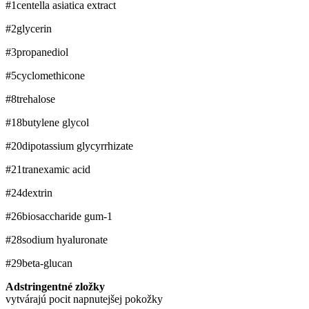
#1
centella asiatica extract
#2
glycerin
#3
propanediol
#5
cyclomethicone
#8
trehalose
#18
butylene glycol
#20
dipotassium glycyrrhizate
#21
tranexamic acid
#24
dextrin
#26
biosaccharide gum-1
#28
sodium hyaluronate
#29
beta-glucan
Adstringentné zložky
vytvárajú pocit napnutejšej pokožky