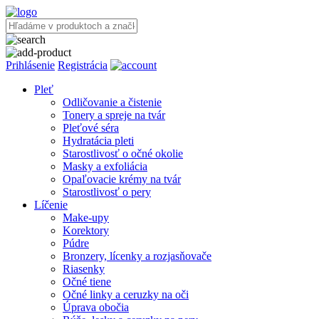
Prihlásenie
Registrácia
Pleť
Odličovanie a čistenie
Tonery a spreje na tvár
Pleťové séra
Hydratácia pleti
Starostlivosť o očné okolie
Masky a exfoliácia
Opaľovacie krémy na tvár
Starostlivosť o pery
Líčenie
Make-upy
Korektory
Púdre
Bronzery, lícenky a rozjasňovače
Riasenky
Očné tiene
Očné linky a ceruzky na oči
Úprava obočia