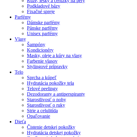
Rúže, lesky a ceruzky na pery
Podkladové bázy
Fixačné spreje
Parfémy
Dámske parfémy
Pánske parfémy
Unisex parfémy
Vlasy
Šampóny
Kondicionéry
Masky, oleje a kúry na vlasy
Farbenie vlasov
Stylingové prípravky
Telo
Sprcha a kúpeľ
Hydratácia pokožky tela
Telové peelingy
Dezodoranty a antiperspiranty
Starostlivosť o nohy
Starostlivosť o ruky
Strie a celulitída
Opaľovanie
Dieťa
Čistenie detskej pokožky
Hydratácia detskej pokožky