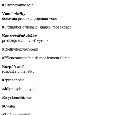
#21
tranexamic acid
Vonné zložky
dodávajú produktu príjemnú vôňu
#17
zingiber officinale (ginger) root extract
Konzervačné zložky
predlžujú trvanlivosť výrobku
#19
ethylhexylglycerin
#25
leuconostoc/​radish root ferment filtrate
Rozpúšťadlá
rozpúšťajú iné látky
#3
propanediol
#4
dipropylene glycol
#5
cyclomethicone
#6
water
#7
1,2-hexanediol