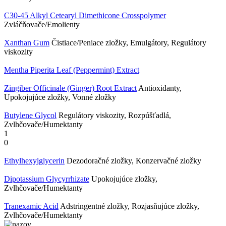
C30-45 Alkyl Cetearyl Dimethicone Crosspolymer
Zvláčňovače/Emolienty
Xanthan Gum
Čistiace/Peniace zložky, Emulgátory, Regulátory
viskozity
Mentha Piperita Leaf (Peppermint) Extract
Zingiber Officinale (Ginger) Root Extract
Antioxidanty,
Upokojujúce zložky, Vonné zložky
Butylene Glycol
Regulátory viskozity, Rozpúšťadlá,
Zvlhčovače/Humektanty
1
0
Ethylhexylglycerin
Dezodoračné zložky, Konzervačné zložky
Dipotassium Glycyrrhizate
Upokojujúce zložky,
Zvlhčovače/Humektanty
Tranexamic Acid
Adstringentné zložky, Rozjasňujúce zložky,
Zvlhčovače/Humektanty