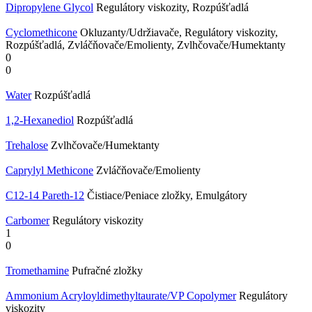
Dipropylene Glycol
Regulátory viskozity, Rozpúšťadlá
Cyclomethicone
Okluzanty/Udržiavače, Regulátory viskozity,
Rozpúšťadlá, Zvláčňovače/Emolienty, Zvlhčovače/Humektanty
0
0
Water
Rozpúšťadlá
1,2-Hexanediol
Rozpúšťadlá
Trehalose
Zvlhčovače/Humektanty
Caprylyl Methicone
Zvláčňovače/Emolienty
C12-14 Pareth-12
Čistiace/Peniace zložky, Emulgátory
Carbomer
Regulátory viskozity
1
0
Tromethamine
Pufračné zložky
Ammonium Acryloyldimethyltaurate/​VP Copolymer
Regulátory
viskozity