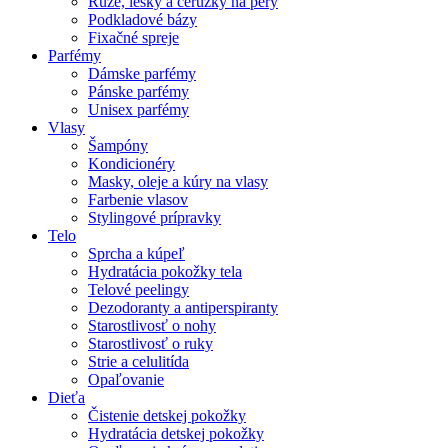
Rúže, lesky a ceruzky na pery
Podkladové bázy
Fixačné spreje
Parfémy
Dámske parfémy
Pánske parfémy
Unisex parfémy
Vlasy
Šampóny
Kondicionéry
Masky, oleje a kúry na vlasy
Farbenie vlasov
Stylingové prípravky
Telo
Sprcha a kúpeľ
Hydratácia pokožky tela
Telové peelingy
Dezodoranty a antiperspiranty
Starostlivosť o nohy
Starostlivosť o ruky
Strie a celulitída
Opaľovanie
Dieťa
Čistenie detskej pokožky
Hydratácia detskej pokožky