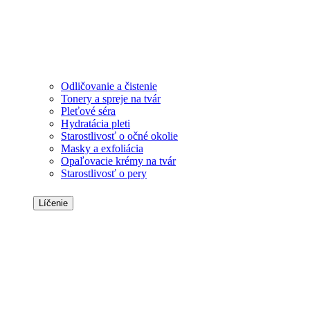
Odličovanie a čistenie
Tonery a spreje na tvár
Pleťové séra
Hydratácia pleti
Starostlivosť o očné okolie
Masky a exfoliácia
Opaľovacie krémy na tvár
Starostlivosť o pery
Líčenie