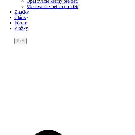
Opaľovacie krémy pre deti
Vlasová kozmetika pre deti
Značky
Články
Fórum
Zložky
Pleť