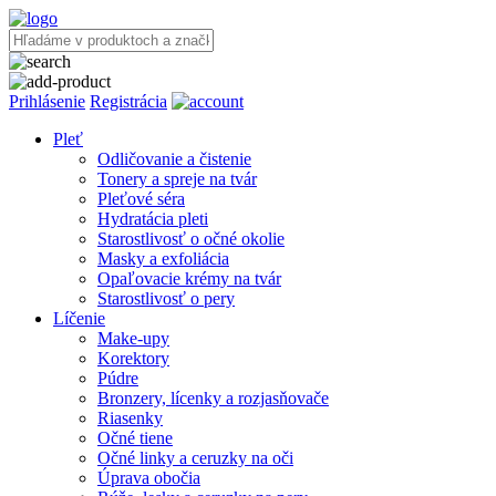
Prihlásenie
Registrácia
Pleť
Odličovanie a čistenie
Tonery a spreje na tvár
Pleťové séra
Hydratácia pleti
Starostlivosť o očné okolie
Masky a exfoliácia
Opaľovacie krémy na tvár
Starostlivosť o pery
Líčenie
Make-upy
Korektory
Púdre
Bronzery, lícenky a rozjasňovače
Riasenky
Očné tiene
Očné linky a ceruzky na oči
Úprava obočia