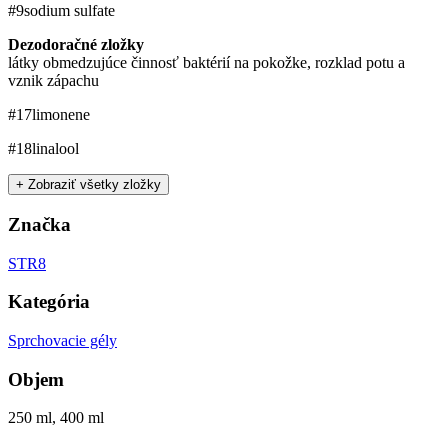
#9
sodium sulfate
Dezodoračné zložky
látky obmedzujúce činnosť baktérií na pokožke, rozklad potu a
vznik zápachu
#17
limonene
#18
linalool
+ Zobraziť všetky zložky
Značka
STR8
Kategória
Sprchovacie gély
Objem
250 ml, 400 ml