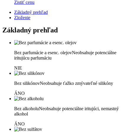
Zistiť cenu
Základný prehľad
Zloženie
Základný prehľad
Bez parfumácie a esenc. olejov
Neobsahuje potenciálne
iritujúcu parfumáciu
NIE
Bez silikónov
Neobsahuje ťažko zmývateľné silikóny
ÁNO
Bez alkoholu
Neobsahuje potenciálne iritujúci, nemastný
alkohol
ÁNO