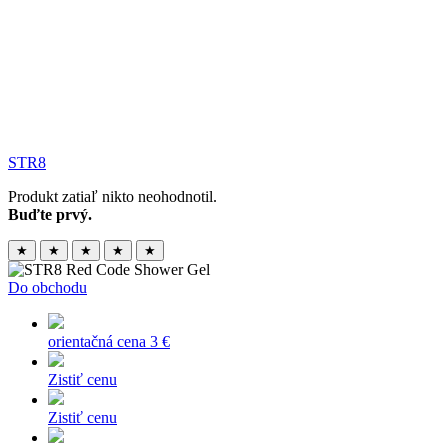
STR8
Produkt zatiaľ nikto neohodnotil.
Buďte prvý.
★
★
★
★
★
Do obchodu
orientačná cena
3 €
Zistiť cenu
Zistiť cenu