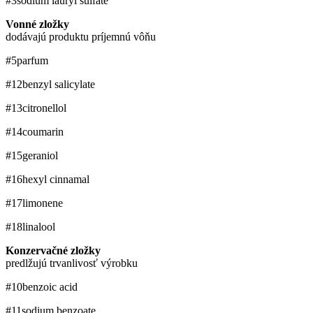
#3
sodium lauryl sulfate
Vonné zložky
dodávajú produktu príjemnú vôňu
#5
parfum
#12
benzyl salicylate
#13
citronellol
#14
coumarin
#15
geraniol
#16
hexyl cinnamal
#17
limonene
#18
linalool
Konzervačné zložky
predlžujú trvanlivosť výrobku
#10
benzoic acid
#11
sodium benzoate