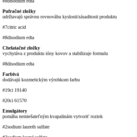
#8
disodium edta
Pufračné zložky
udržiavajú správnu rovnováhu kyslosti/zásaditosti produktu
#7
citric acid
#8
disodium edta
Chelatačné zložky
vychytáva z produktu ióny kovov a stabilizuje formulu
#8
disodium edta
Farbivá
dodávajú kozmetickým výrobkom farbu
#19
ci 19140
#20
ci 61570
Emulgátory
pomáha nemiešateľným kvapalinám vytvoriť roztok
#2
sodium laureth sulfate