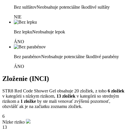
Bez sulfátov
Neobsahuje potenciálne škodlivé sulfáty
NIE
Bez lepku
Neobsahuje lepok
ÁNO
Bez parabénov
Neobsahuje potenciálne škodlivé parabény
ÁNO
Zloženie (INCI)
STR8 Red Code Shower Gel obsahuje 20 zložiek, z toho
6 zložiek
v kategórii s nízkym rizikom,
13 zložiek
v kategórii so stredným
rizikom a
1 zložke
by ste mali venovať zvýšenú pozornosť,
obzvlášť ak je na začiatku zoznamu zložiek.
6
Nízke riziko
13