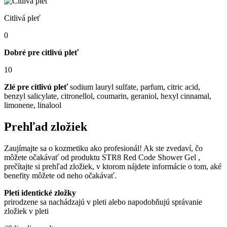
Citlivá pleť
0
Dobré pre citlivú pleť
10
Zlé pre citlivú pleť
sodium lauryl sulfate, parfum, citric acid,
benzyl salicylate, citronellol, coumarin, geraniol, hexyl cinnamal,
limonene, linalool
Prehľad zložiek
Zaujímajte sa o kozmetiku ako profesionál! Ak ste zvedaví, čo
môžete očakávať od produktu STR8 Red Code Shower Gel ,
prečítajte si prehľad zložiek, v ktorom nájdete informácie o tom, aké
benefity môžete od neho očakávať.
Pleti identické zložky
prirodzene sa nachádzajú v pleti alebo napodobňujú správanie
zložiek v pleti