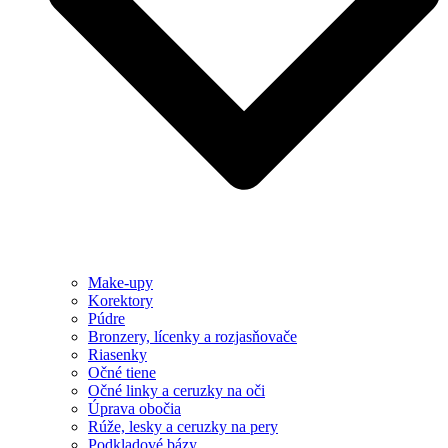
Make-upy
Korektory
Púdre
Bronzery, lícenky a rozjasňovače
Riasenky
Očné tiene
Očné linky a ceruzky na oči
Úprava obočia
Rúže, lesky a ceruzky na pery
Podkladové bázy