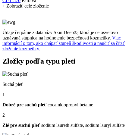
CI 61570
Farbivá
+ Zobraziť celé zloženie
Údaje čerpáme z databázy Skin Deep®, ktorá je celosvetovo
uznávaná stupnica na hodnotenie bezpečnosti kozmetiky.
Viac
informácií o tom, ako chápať stupeň škodlivosti a naučiť sa čítať
zloženie kozmetiky.
Zložky podľa typu pleti
Suchá pleť
1
Dobré pre suchú pleť
cocamidopropyl betaine
2
Zlé pre suchú pleť
sodium laureth sulfate, sodium lauryl sulfate