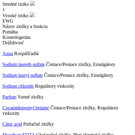
Stredné riziko
1
Vysoké riziko
EWG
Názov zložky a funkcia
Pomáha
Komedogenita
Dráždivosť
Aqua
Rozpúšťadlá
Sodium laureth sulfate
Čistiace/Peniace zložky, Emulgátory
Sodium lauryl sulfate
Čistiace/Peniace zložky, Emulgátory
Sodium chloride
Regulátory viskozity
Parfum
Vonné zložky
Cocamidopropyl betaine
Čistiace/Peniace zložky, Regulátory
viskozity
Citric acid
Pufračné zložky
Disodium EDTA
Chelatačné zložky, Pleti identické zložky,