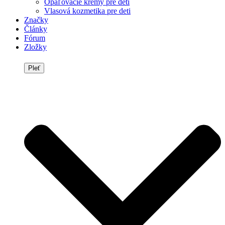
Opaľovacie krémy pre deti
Vlasová kozmetika pre deti
Značky
Články
Fórum
Zložky
Pleť