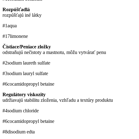
Rozpúšťadlá
rozpúšťajú iné látky
#1
aqua
#17
limonene
Čistiace/Peniace zložky
odstraňujú nečistoty a mastnotu, môžu vytvárať penu
#2
sodium laureth sulfate
#3
sodium lauryl sulfate
#6
cocamidopropyl betaine
Regulátory viskozity
udržiavajú stabilitu zloženia, vzhľadu a textúry produktu
#4
sodium chloride
#6
cocamidopropyl betaine
#8
disodium edta