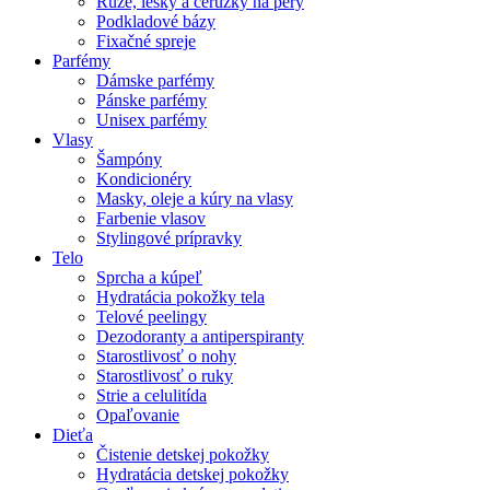
Rúže, lesky a ceruzky na pery
Podkladové bázy
Fixačné spreje
Parfémy
Dámske parfémy
Pánske parfémy
Unisex parfémy
Vlasy
Šampóny
Kondicionéry
Masky, oleje a kúry na vlasy
Farbenie vlasov
Stylingové prípravky
Telo
Sprcha a kúpeľ
Hydratácia pokožky tela
Telové peelingy
Dezodoranty a antiperspiranty
Starostlivosť o nohy
Starostlivosť o ruky
Strie a celulitída
Opaľovanie
Dieťa
Čistenie detskej pokožky
Hydratácia detskej pokožky