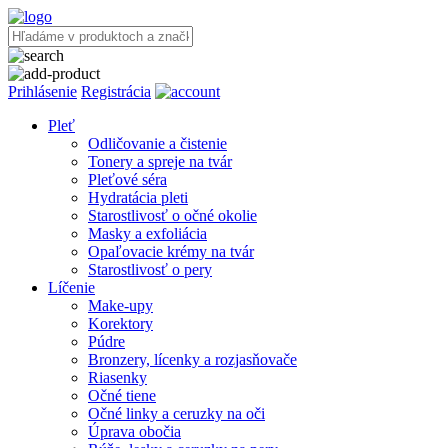
Prihlásenie
Registrácia
Pleť
Odličovanie a čistenie
Tonery a spreje na tvár
Pleťové séra
Hydratácia pleti
Starostlivosť o očné okolie
Masky a exfoliácia
Opaľovacie krémy na tvár
Starostlivosť o pery
Líčenie
Make-upy
Korektory
Púdre
Bronzery, lícenky a rozjasňovače
Riasenky
Očné tiene
Očné linky a ceruzky na oči
Úprava obočia