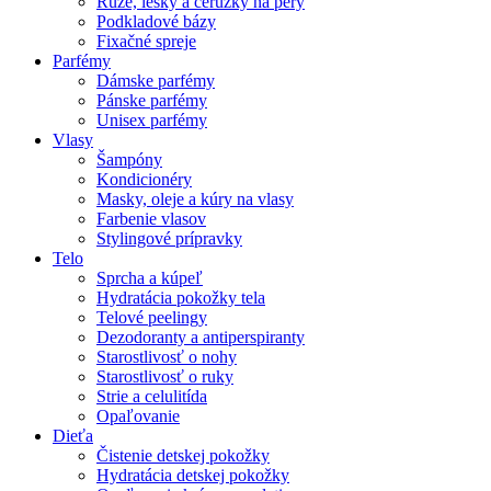
Rúže, lesky a ceruzky na pery
Podkladové bázy
Fixačné spreje
Parfémy
Dámske parfémy
Pánske parfémy
Unisex parfémy
Vlasy
Šampóny
Kondicionéry
Masky, oleje a kúry na vlasy
Farbenie vlasov
Stylingové prípravky
Telo
Sprcha a kúpeľ
Hydratácia pokožky tela
Telové peelingy
Dezodoranty a antiperspiranty
Starostlivosť o nohy
Starostlivosť o ruky
Strie a celulitída
Opaľovanie
Dieťa
Čistenie detskej pokožky
Hydratácia detskej pokožky