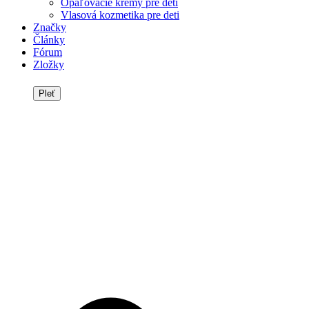
Opaľovacie krémy pre deti
Vlasová kozmetika pre deti
Značky
Články
Fórum
Zložky
Pleť