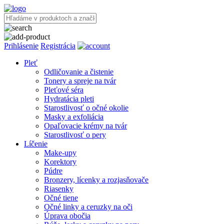
Prihlásenie
Registrácia
Pleť
Odličovanie a čistenie
Tonery a spreje na tvár
Pleťové séra
Hydratácia pleti
Starostlivosť o očné okolie
Masky a exfoliácia
Opaľovacie krémy na tvár
Starostlivosť o pery
Líčenie
Make-upy
Korektory
Púdre
Bronzery, lícenky a rozjasňovače
Riasenky
Očné tiene
Očné linky a ceruzky na oči
Úprava obočia