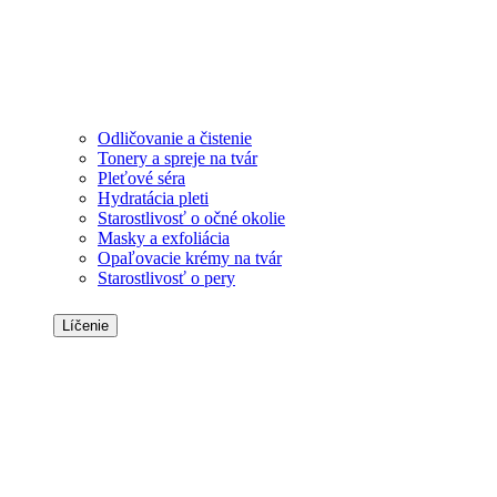
Odličovanie a čistenie
Tonery a spreje na tvár
Pleťové séra
Hydratácia pleti
Starostlivosť o očné okolie
Masky a exfoliácia
Opaľovacie krémy na tvár
Starostlivosť o pery
Líčenie