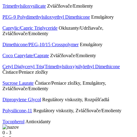
Trimethylsiloxysilicate
Zvláčňovače/Emolienty
PEG-9 Polydimethylsiloxyethyl Dimethicone
Emulgátory
Caprylic/Capric Triglyceride
Okluzanty/Udržiavače,
Zvláčňovače/Emolienty
Dimethicone/PEG-10/15 Crosspolymer
Emulgátory
Coco Caprylate/Caprate
Zvláčňovače/Emolienty
Cetyl Diglyceryl Tris(Trimethylsiloxy)silylethyl Dimethicone
Čistiace/Peniace zložky
Sucrose Laurate
Čistiace/Peniace zložky, Emulgátory,
Zvláčňovače/Emolienty
Dipropylene Glycol
Regulátory viskozity, Rozpúšťadlá
Polysilicone-11
Regulátory viskozity, Zvláčňovače/Emolienty
Tocopherol
Antioxidanty
0
-
3