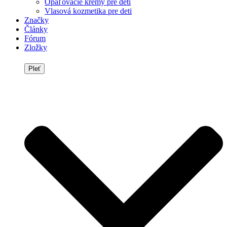
Opaľovacie krémy pre deti
Vlasová kozmetika pre deti
Značky
Články
Fórum
Zložky
Pleť