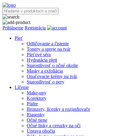
Prihlásenie
Registrácia
Pleť
Odličovanie a čistenie
Tonery a spreje na tvár
Pleťové séra
Hydratácia pleti
Starostlivosť o očné okolie
Masky a exfoliácia
Opaľovacie krémy na tvár
Starostlivosť o pery
Líčenie
Make-upy
Korektory
Púdre
Bronzery, lícenky a rozjasňovače
Riasenky
Očné tiene
Očné linky a ceruzky na oči
Úprava obočia