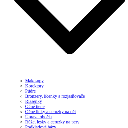
Make-upy
Korektory
Púdre
Bronzery, lícenky a rozjasňovače
Riasenky
Očné tiene
Očné linky a ceruzky na oči
Úprava obočia
Rúže, lesky a ceruzky na pery
Podkladové bázy