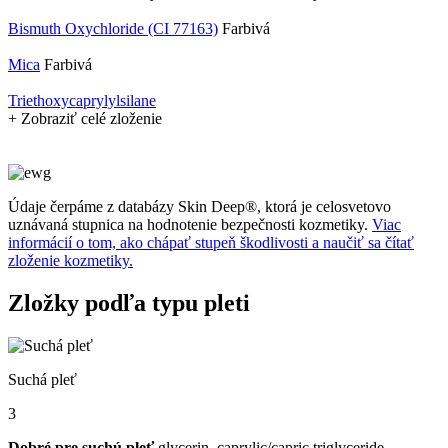
Bismuth Oxychloride (CI 77163)
Farbivá
Mica
Farbivá
Triethoxycaprylylsilane
+ Zobraziť celé zloženie
Údaje čerpáme z databázy Skin Deep®, ktorá je celosvetovo
uznávaná stupnica na hodnotenie bezpečnosti kozmetiky.
Viac
informácií o tom, ako chápať stupeň škodlivosti a naučiť sa čítať
zloženie kozmetiky.
Zložky podľa typu pleti
Suchá pleť
3
Dobré pre suchú pleť
glycerin, caprylic/capric triglyceride,