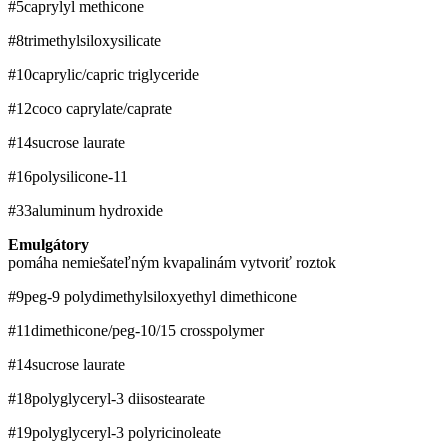
#5
caprylyl methicone
#8
trimethylsiloxysilicate
#10
caprylic/capric triglyceride
#12
coco caprylate/caprate
#14
sucrose laurate
#16
polysilicone-11
#33
aluminum hydroxide
Emulgátory
pomáha nemiešateľným kvapalinám vytvoriť roztok
#9
peg-9 polydimethylsiloxyethyl dimethicone
#11
dimethicone/peg-10/15 crosspolymer
#14
sucrose laurate
#18
polyglyceryl-3 diisostearate
#19
polyglyceryl-3 polyricinoleate