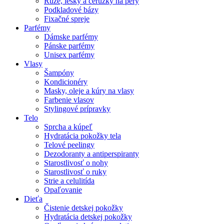
Rúže, lesky a ceruzky na pery
Podkladové bázy
Fixačné spreje
Parfémy
Dámske parfémy
Pánske parfémy
Unisex parfémy
Vlasy
Šampóny
Kondicionéry
Masky, oleje a kúry na vlasy
Farbenie vlasov
Stylingové prípravky
Telo
Sprcha a kúpeľ
Hydratácia pokožky tela
Telové peelingy
Dezodoranty a antiperspiranty
Starostlivosť o nohy
Starostlivosť o ruky
Strie a celulitída
Opaľovanie
Dieťa
Čistenie detskej pokožky
Hydratácia detskej pokožky