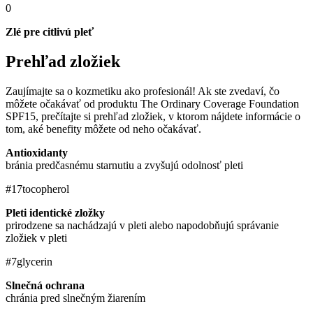
0
Zlé pre citlivú pleť
Prehľad zložiek
Zaujímajte sa o kozmetiku ako profesionál! Ak ste zvedaví, čo
môžete očakávať od produktu The Ordinary Coverage Foundation
SPF15, prečítajte si prehľad zložiek, v ktorom nájdete informácie o
tom, aké benefity môžete od neho očakávať.
Antioxidanty
bránia predčasnému starnutiu a zvyšujú odolnosť pleti
#17
tocopherol
Pleti identické zložky
prirodzene sa nachádzajú v pleti alebo napodobňujú správanie
zložiek v pleti
#7
glycerin
Slnečná ochrana
chránia pred slnečným žiarením