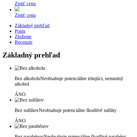
Zistiť cenu
Zistiť cenu
Základný prehľad
Popis
Zloženie
Recenzie
Základný prehľad
Bez alkoholu
Neobsahuje potenciálne iritujúci, nemastný
alkohol
ÁNO
Bez sulfátov
Neobsahuje potenciálne škodlivé sulfáty
ÁNO
Bez parabénov
Neobsahuje potenciálne škodlivé parabény