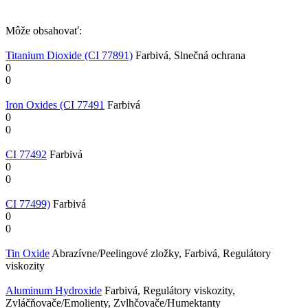
Môže obsahovať:
Titanium Dioxide (CI 77891)
Farbivá, Slnečná ochrana
0
0
Iron Oxides (CI 77491
Farbivá
0
0
CI 77492
Farbivá
0
0
CI 77499)
Farbivá
0
0
Tin Oxide
Abrazívne/Peelingové zložky, Farbivá, Regulátory
viskozity
Aluminum Hydroxide
Farbivá, Regulátory viskozity,
Zvláčňovače/Emolienty, Zvlhčovače/Humektanty