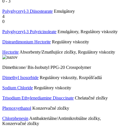
0
-
3
Polyglyceryl-3 Diisostearate
Emulgátory
4
0
Polyglyceryl-3 Polyricinoleate
Emulgátory, Regulátory viskozity
Disteardimonium Hectorite
Regulátory viskozity
Hectorite
Absorbenty/Zmatňujúce zložky, Regulátory viskozity
Dimethicone/ Bis-Isobutyl PPG-20 Crosspolymer
Dimethyl Isosorbide
Regulátory viskozity, Rozpúšťadlá
Sodium Chloride
Regulátory viskozity
Trisodium Ethylenediamine Disuccinate
Chelatačné zložky
Phenoxyethanol
Konzervačné zložky
Chlorphenesin
Antibakteriálne/Antimikrobiálne zložky,
Konzervačné zložky