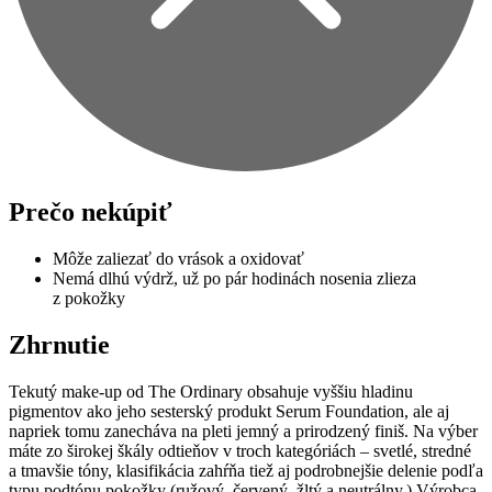
Prečo nekúpiť
Môže zaliezať do vrások a oxidovať
Nemá dlhú výdrž, už po pár hodinách nosenia zlieza
z pokožky
Zhrnutie
Tekutý make-up od The Ordinary obsahuje vyššiu hladinu
pigmentov ako jeho sesterský produkt Serum Foundation, ale aj
napriek tomu zanecháva na pleti jemný a prirodzený finiš. Na výber
máte zo širokej škály odtieňov v troch kategóriách – svetlé, stredné
a tmavšie tóny, klasifikácia zahŕňa tiež aj podrobnejšie delenie podľa
typu podtónu pokožky (ružový, červený, žltý a neutrálny.) Výrobca