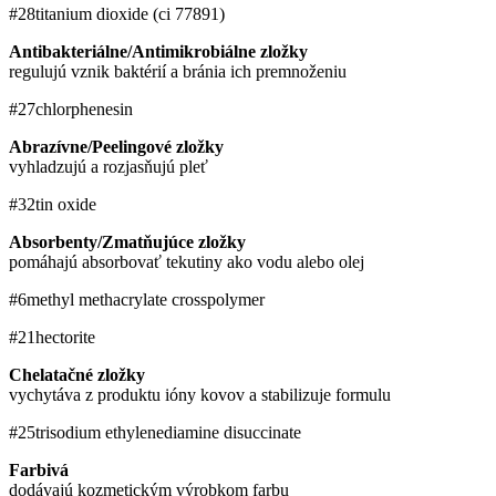
#28
titanium dioxide (ci 77891)
Antibakteriálne/Antimikrobiálne zložky
regulujú vznik baktérií a bránia ich premnoženiu
#27
chlorphenesin
Abrazívne/Peelingové zložky
vyhladzujú a rozjasňujú pleť
#32
tin oxide
Absorbenty/Zmatňujúce zložky
pomáhajú absorbovať tekutiny ako vodu alebo olej
#6
methyl methacrylate crosspolymer
#21
hectorite
Chelatačné zložky
vychytáva z produktu ióny kovov a stabilizuje formulu
#25
trisodium ethylenediamine disuccinate
Farbivá
dodávajú kozmetickým výrobkom farbu