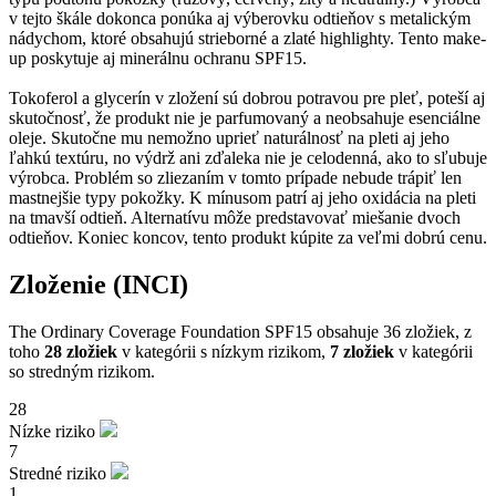
v tejto škále dokonca ponúka aj výberovku odtieňov s metalickým
nádychom, ktoré obsahujú strieborné a zlaté highlighty. Tento make-
up poskytuje aj minerálnu ochranu SPF15.
Tokoferol a glycerín v zložení sú dobrou potravou pre pleť, poteší aj
skutočnosť, že produkt nie je parfumovaný a neobsahuje esenciálne
oleje. Skutočne mu nemožno uprieť naturálnosť na pleti aj jeho
ľahkú textúru, no výdrž ani zďaleka nie je celodenná, ako to sľubuje
výrobca. Problém so zliezaním v tomto prípade nebude trápiť len
mastnejšie typy pokožky. K mínusom patrí aj jeho oxidácia na pleti
na tmavší odtieň. Alternatívu môže predstavovať miešanie dvoch
odtieňov. Koniec koncov, tento produkt kúpite za veľmi dobrú cenu.
Zloženie (INCI)
The Ordinary Coverage Foundation SPF15 obsahuje 36 zložiek, z
toho
28 zložiek
v kategórii s nízkym rizikom,
7 zložiek
v kategórii
so stredným rizikom.
28
Nízke riziko
7
Stredné riziko
1