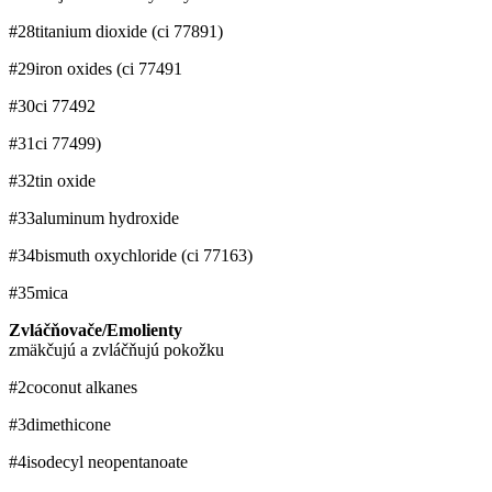
#28
titanium dioxide (ci 77891)
#29
iron oxides (ci 77491
#30
ci 77492
#31
ci 77499)
#32
tin oxide
#33
aluminum hydroxide
#34
bismuth oxychloride (ci 77163)
#35
mica
Zvláčňovače/Emolienty
zmäkčujú a zvláčňujú pokožku
#2
coconut alkanes
#3
dimethicone
#4
isodecyl neopentanoate