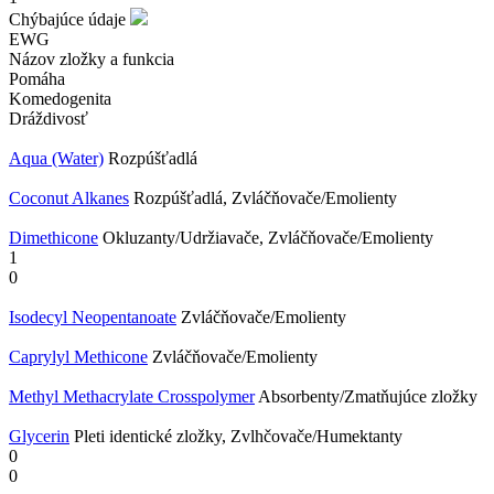
Chýbajúce údaje
EWG
Názov zložky a funkcia
Pomáha
Komedogenita
Dráždivosť
Aqua (Water)
Rozpúšťadlá
Coconut Alkanes
Rozpúšťadlá, Zvláčňovače/Emolienty
Dimethicone
Okluzanty/Udržiavače, Zvláčňovače/Emolienty
1
0
Isodecyl Neopentanoate
Zvláčňovače/Emolienty
Caprylyl Methicone
Zvláčňovače/Emolienty
Methyl Methacrylate Crosspolymer
Absorbenty/Zmatňujúce zložky
Glycerin
Pleti identické zložky, Zvlhčovače/Humektanty
0
0