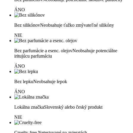
ÁNO
Bez silikónov
Neobsahuje ťažko zmývateľné silikóny
NIE
Bez parfumácie a esenc. olejov
Neobsahuje potenciálne
iritujúcu parfumáciu
ÁNO
Bez lepku
Neobsahuje lepok
ÁNO
Lokálna značka
Slovenský alebo český produkt
NIE
Cruelty-free
Netestované na zvieratách