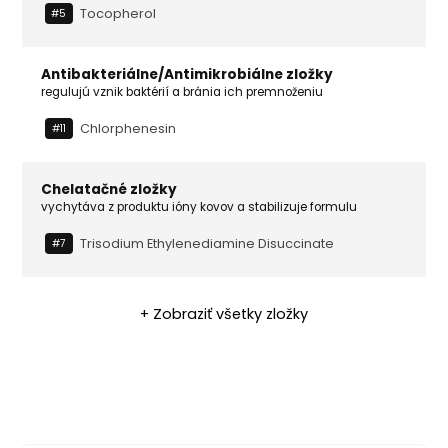
Tocopherol
#5
Antibakteriálne/Antimikrobiálne zložky
regulujú vznik baktérií a bránia ich premnoženiu
Chlorphenesin
#11
Chelatačné zložky
vychytáva z produktu ióny kovov a stabilizuje formulu
Trisodium Ethylenediamine Disuccinate
#7
+ Zobraziť všetky zložky