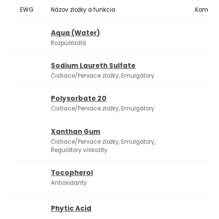
EWG
Názov zložky a funkcia
Komedo
Aqua (Water)
Rozpúšťadlá
Sodium Laureth Sulfate
Čistiace/Peniace zložky, Emulgátory
Polysorbate 20
Čistiace/Peniace zložky, Emulgátory
Xanthan Gum
Čistiace/Peniace zložky, Emulgátory,
Regulátory viskozity
Tocopherol
0
-
Antioxidanty
Phytic Acid