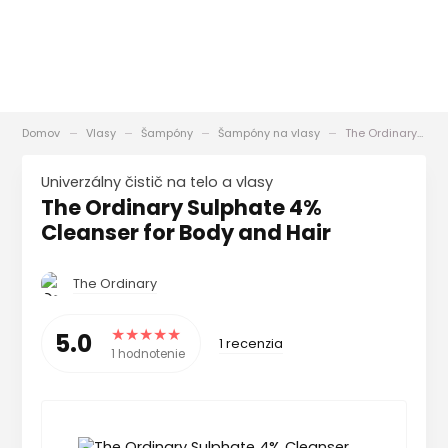
Domov
Vlasy
Šampóny
Šampóny na vlasy
The Ordinary Sulphate 4% Cleanser for Body and Hair
Univerzálny čistič na telo a vlasy
The Ordinary Sulphate 4%
Cleanser for Body and Hair
The Ordinary
5.0
1 recenzia
1 hodnotenie