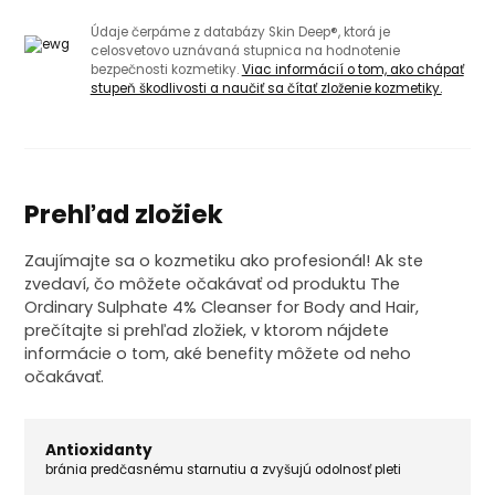
Údaje čerpáme z databázy Skin Deep®, ktorá je
celosvetovo uznávaná stupnica na hodnotenie
bezpečnosti kozmetiky.
Viac informácií o tom, ako chápať
stupeň škodlivosti a naučiť sa čítať zloženie kozmetiky.
Prehľad zložiek
Zaujímajte sa o kozmetiku ako profesionál! Ak ste
zvedaví, čo môžete očakávať od produktu The
Ordinary Sulphate 4% Cleanser for Body and Hair,
prečítajte si prehľad zložiek, v ktorom nájdete
informácie o tom, aké benefity môžete od neho
očakávať.
Antioxidanty
bránia predčasnému starnutiu a zvyšujú odolnosť pleti