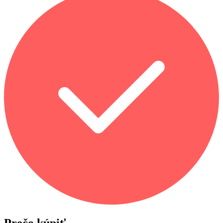
Prečo kúpiť