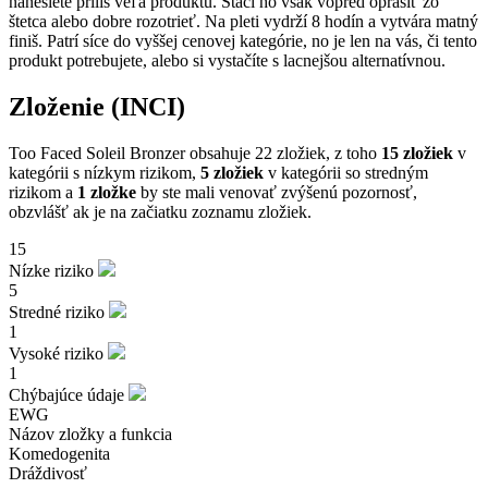
nanesiete príliš veľa produktu. Stačí ho však vopred oprášiť zo
štetca alebo dobre rozotrieť. Na pleti vydrží 8 hodín a vytvára matný
finiš. Patrí síce do vyššej cenovej kategórie, no je len na vás, či tento
produkt potrebujete, alebo si vystačíte s lacnejšou alternatívnou.
Zloženie (INCI)
Too Faced Soleil Bronzer obsahuje 22 zložiek, z toho
15 zložiek
v
kategórii s nízkym rizikom,
5 zložiek
v kategórii so stredným
rizikom a
1 zložke
by ste mali venovať zvýšenú pozornosť,
obzvlášť ak je na začiatku zoznamu zložiek.
15
Nízke riziko
5
Stredné riziko
1
Vysoké riziko
1
Chýbajúce údaje
EWG
Názov zložky a funkcia
Komedogenita
Dráždivosť