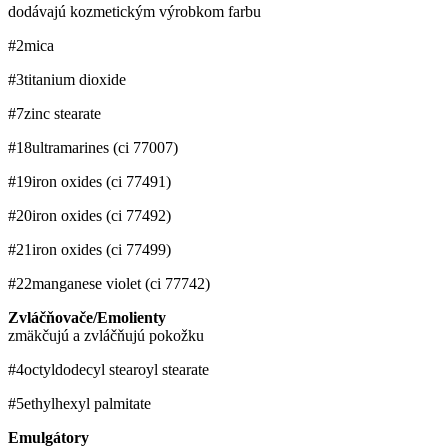
dodávajú kozmetickým výrobkom farbu
#2
mica
#3
titanium dioxide
#7
zinc stearate
#18
ultramarines (ci 77007)
#19
iron oxides (ci 77491)
#20
iron oxides (ci 77492)
#21
iron oxides (ci 77499)
#22
manganese violet (ci 77742)
Zvláčňovače/Emolienty
zmäkčujú a zvláčňujú pokožku
#4
octyldodecyl stearoyl stearate
#5
ethylhexyl palmitate
Emulgátory