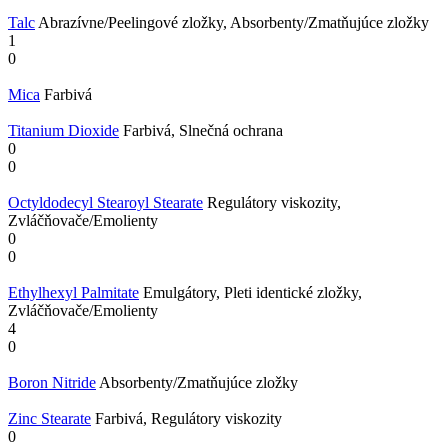
Talc
Abrazívne/Peelingové zložky, Absorbenty/Zmatňujúce zložky
1
0
Mica
Farbivá
Titanium Dioxide
Farbivá, Slnečná ochrana
0
0
Octyldodecyl Stearoyl Stearate
Regulátory viskozity,
Zvláčňovače/Emolienty
0
0
Ethylhexyl Palmitate
Emulgátory, Pleti identické zložky,
Zvláčňovače/Emolienty
4
0
Boron Nitride
Absorbenty/Zmatňujúce zložky
Zinc Stearate
Farbivá, Regulátory viskozity
0