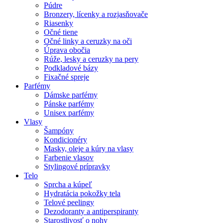
Púdre
Bronzery, lícenky a rozjasňovače
Riasenky
Očné tiene
Očné linky a ceruzky na oči
Úprava obočia
Rúže, lesky a ceruzky na pery
Podkladové bázy
Fixačné spreje
Parfémy
Dámske parfémy
Pánske parfémy
Unisex parfémy
Vlasy
Šampóny
Kondicionéry
Masky, oleje a kúry na vlasy
Farbenie vlasov
Stylingové prípravky
Telo
Sprcha a kúpeľ
Hydratácia pokožky tela
Telové peelingy
Dezodoranty a antiperspiranty
Starostlivosť o nohy