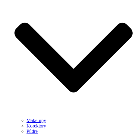
Make-upy
Korektory
Púdre