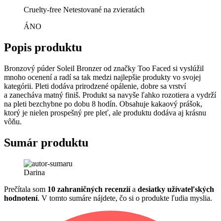
Cruelty-free
Netestované na zvieratách
ÁNO
Popis produktu
Bronzový púder Soleil Bronzer od značky Too Faced si vyslúžil
mnoho ocenení a radí sa tak medzi najlepšie produkty vo svojej
kategórii. Pleti dodáva prirodzené opálenie, dobre sa vrství
a zanecháva matný finiš. Produkt sa navyše ľahko rozotiera a vydrží
na pleti bezchybne po dobu 8 hodín. Obsahuje kakaový prášok,
ktorý je nielen prospešný pre pleť, ale produktu dodáva aj krásnu
vôňu.
Sumár produktu
Darina
Prečítala som
10 zahraničných recenzií
a
desiatky užívateľských
hodnotení
. V tomto sumáre nájdete, čo si o produkte ľudia myslia.