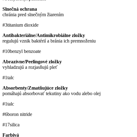
Slnečná ochrana
chránia pred slnečným žiarením
#3
titanium dioxide
Antibakteriálne/Antimikrobiálne zložky
regulujú vznik baktérií a bránia ich premnoženiu
#10
benzyl benzoate
Abrazívne/Peelingové zložky
vyhladzujú a rozjasňujú pleť
#1
talc
Absorbenty/Zmatňujúce zložky
pomáhajú absorbovať tekutiny ako vodu alebo olej
#1
talc
#6
boron nitride
#17
silica
Farbivá