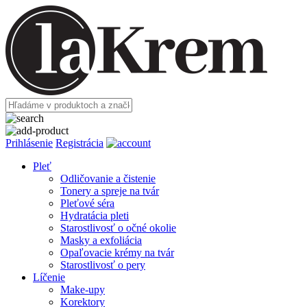
Prihlásenie
Registrácia
Pleť
Odličovanie a čistenie
Tonery a spreje na tvár
Pleťové séra
Hydratácia pleti
Starostlivosť o očné okolie
Masky a exfoliácia
Opaľovacie krémy na tvár
Starostlivosť o pery
Líčenie
Make-upy
Korektory