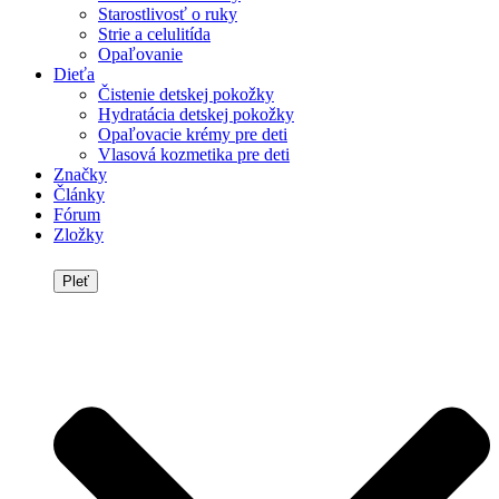
Starostlivosť o ruky
Strie a celulitída
Opaľovanie
Dieťa
Čistenie detskej pokožky
Hydratácia detskej pokožky
Opaľovacie krémy pre deti
Vlasová kozmetika pre deti
Značky
Články
Fórum
Zložky
Pleť