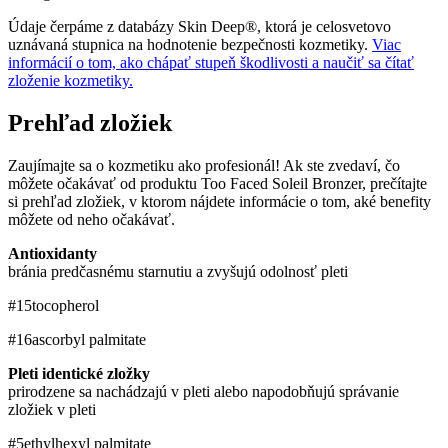
Údaje čerpáme z databázy Skin Deep®, ktorá je celosvetovo
uznávaná stupnica na hodnotenie bezpečnosti kozmetiky.
Viac
informácií o tom, ako chápať stupeň škodlivosti a naučiť sa čítať
zloženie kozmetiky.
Prehľad zložiek
Zaujímajte sa o kozmetiku ako profesionál! Ak ste zvedaví, čo
môžete očakávať od produktu Too Faced Soleil Bronzer, prečítajte
si prehľad zložiek, v ktorom nájdete informácie o tom, aké benefity
môžete od neho očakávať.
Antioxidanty
bránia predčasnému starnutiu a zvyšujú odolnosť pleti
#15
tocopherol
#16
ascorbyl palmitate
Pleti identické zložky
prirodzene sa nachádzajú v pleti alebo napodobňujú správanie
zložiek v pleti
#5
ethylhexyl palmitate