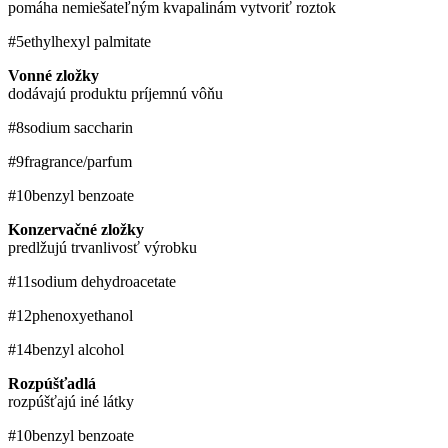
pomáha nemiešateľným kvapalinám vytvoriť roztok
#5
ethylhexyl palmitate
Vonné zložky
dodávajú produktu príjemnú vôňu
#8
sodium saccharin
#9
fragrance/parfum
#10
benzyl benzoate
Konzervačné zložky
predlžujú trvanlivosť výrobku
#11
sodium dehydroacetate
#12
phenoxyethanol
#14
benzyl alcohol
Rozpúšťadlá
rozpúšťajú iné látky
#10
benzyl benzoate