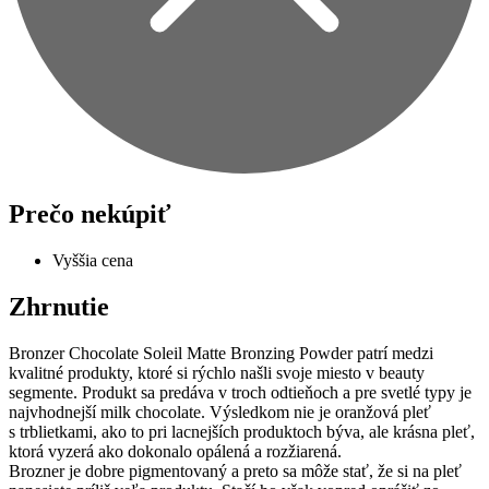
Prečo nekúpiť
Vyššia cena
Zhrnutie
Bronzer Chocolate Soleil Matte Bronzing Powder patrí medzi
kvalitné produkty, ktoré si rýchlo našli svoje miesto v beauty
segmente. Produkt sa predáva v troch odtieňoch a pre svetlé typy je
najvhodnejší milk chocolate. Výsledkom nie je oranžová pleť
s trblietkami, ako to pri lacnejších produktoch býva, ale krásna pleť,
ktorá vyzerá ako dokonalo opálená a rozžiarená.
Brozner je dobre pigmentovaný a preto sa môže stať, že si na pleť