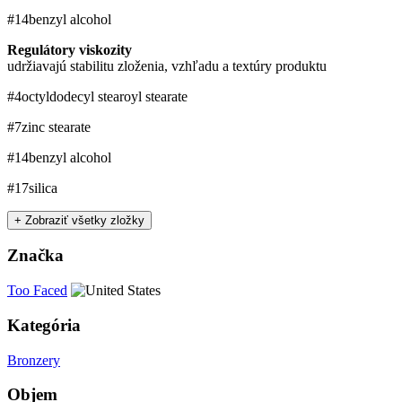
#14
benzyl alcohol
Regulátory viskozity
udržiavajú stabilitu zloženia, vzhľadu a textúry produktu
#4
octyldodecyl stearoyl stearate
#7
zinc stearate
#14
benzyl alcohol
#17
silica
+ Zobraziť všetky zložky
Značka
Too Faced
Kategória
Bronzery
Objem