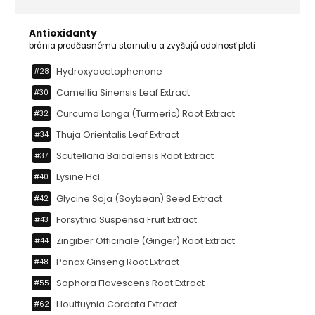
Antioxidanty
bránia predčasnému starnutiu a zvyšujú odolnosť pleti
Hydroxyacetophenone
#28
Camellia Sinensis Leaf Extract
#30
Curcuma Longa (turmeric) Root Extract
#32
Thuja Orientalis Leaf Extract
#34
Scutellaria Baicalensis Root Extract
#37
Lysine Hcl
#40
Glycine Soja (soybean) Seed Extract
#42
Forsythia Suspensa Fruit Extract
#43
Zingiber Officinale (ginger) Root Extract
#44
Panax Ginseng Root Extract
#48
Sophora Flavescens Root Extract
#55
Houttuynia Cordata Extract
#62