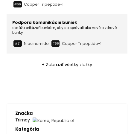
Copper Tripeptide-1
#66
Podpora komunikácie buniek
dokážu prikázať bunkám, aby sa správali ako nové a zdravé
bunky
Niacinamide
Copper Tripeptide-1
#21
#66
+ Zobraziť všetky zložky
Značka
Trimay
Kategória