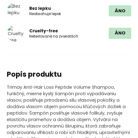
Bez lepku
ÁNO
Neobsahuje lepok
Cruelty-free
ÁNO
Netestované na zvieratách
Popis produktu
Trimay Anti-Hair Loss Peptide Volume Shampoo,
funkčný, mierne kyslý šampón proti vypadávaniu
vlasov, posilňuje prirodzenú silu vlasovej pokožky a
dodáva vlasom objem pomocou kľúčových zložiek a
peptidov. Šampón posilňuje vlasové folikuly, zvyšuje
elasticitu prameňov a dodáva objem. Vytvára na
povrchu vlasov ochrannú škrupinu, ktorá zabraňuje
odparovaniu vlhkosti a robí ich hladkými, upraviteľnými