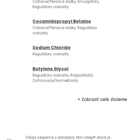
Čistiace/Peniace zložky, Emulgátory,
Regulátory viskozity
Cocamidopropyl Betaine
Čistiace/Peniace zložky, Regulátory
viskozity
Sodium Chloride
Regulátory viskozity
Butylene Glycol
1
Regulátory viskozity, Rozpúšťadlá,
Zvlhčovače/Humektanty
+ Zobraziť celé zloženie
Údaje čerpáme z databázy Skin Deep®, ktorá je