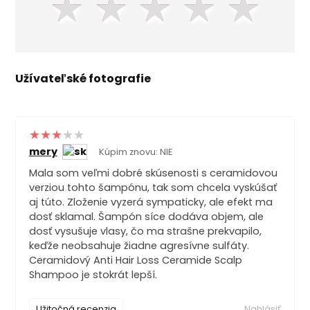
★
★
★
★
★
Užívateľské fotografie
mery
Kúpim znovu: NIE
Mala som veľmi dobré skúsenosti s ceramidovou
verziou tohto šampónu, tak som chcela vyskúšať
aj túto. Zloženie vyzerá sympaticky, ale efekt ma
dosť sklamal. Šampón síce dodáva objem, ale
dosť vysušuje vlasy, čo ma strašne prekvapilo,
keďže neobsahuje žiadne agresívne sulfáty.
Ceramidový Anti Hair Loss Ceramide Scalp
Shampoo je stokrát lepší.
Užitočná recenzia
Nahlásiť