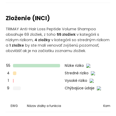
Zloženie (INCI)
TRIMAY Anti-Hair Loss Peptide Volume Shampoo
obsahuje 69 zložiek, z toho
55 zložiek
v kategórii s
nízkym rizikom,
4 zložky
v kategórii so stredným rizikom
a
1 zložke
by ste mali venovať zvýšenú pozornosť,
obzvlášť ak je na začiatku zoznamu zložiek.
55
Nízke riziko
4
Stredné riziko
1
Vysoké riziko
9
Chýbajúce údaje
EWG
Názov zložky a funkcia
Komedo