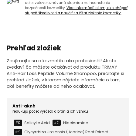
celosvetovo uznávaná stupnica na hodnotenie
bezpečnosti kozmetiky.
Viac informácií o tom, ako chápať
stupeň škodlivosti a naučiť sa čítať zloženie kozmetiky.
Prehľad zložiek
Zaujímajte sa o kozmetiku ako profesionál! Ak ste
zvedaví, čo môžete očakávať od produktu TRIMAY
Anti-Hair Loss Peptide Volume Shampoo, prečítajte si
prehľad zložiek, v ktorom nájdete informácie o tom,
aké benefity môžete od neho očakávať.
Anti-akné
redukújú počet vyrážok a bránia ich vzniku
Salicylic Acid
Niacinamide
#17
#21
Glycyrrhiza Uralensis (licorice) Root Extract
#41