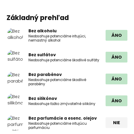
Základný prehľad
Bez alkoholu
ÁNO
Neobsahuje potenciálne iritujúci,
nemastný alkohol
Bez sulfátov
ÁNO
Neobsahuje potenciálne škodlivé sulfáty
Bez parabénov
ÁNO
Neobsahuje potenciálne škodlivé
parabény
Bez silikónov
ÁNO
Neobsahuje ťažko zmývateľné silikóny
Bez parfumácie a esenc. olejov
NIE
Neobsahuje potenciálne iritujúcu
parfumáciu