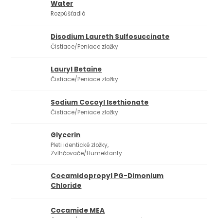
Water
Rozpúšťadlá
Disodium Laureth Sulfosuccinate
Čistiace/Peniace zložky
Lauryl Betaine
Čistiace/Peniace zložky
Sodium Cocoyl Isethionate
Čistiace/Peniace zložky
Glycerin
Pleti identické zložky,
Zvlhčovače/Humektanty
Cocamidopropyl PG-Dimonium
Chloride
Cocamide MEA