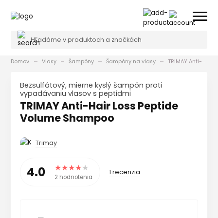
Domov
Vlasy
Šampóny
Šampóny na vlasy
TRIMAY Anti-Hair Loss Peptide Volume Shampoo
Bezsulfátový, mierne kyslý šampón proti
vypadávaniu vlasov s peptidmi
TRIMAY Anti-Hair Loss Peptide
Volume Shampoo
Trimay
4.0
1 recenzia
2 hodnotenia