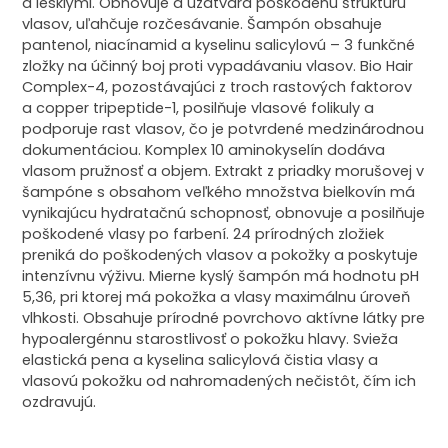
a lesklými. Obnovuje a uzatvára poškodenú štruktúru
vlasov, uľahčuje rozčesávanie. Šampón obsahuje
pantenol, niacínamid a kyselinu salicylovú – 3 funkčné
zložky na účinný boj proti vypadávaniu vlasov. Bio Hair
Complex-4, pozostávajúci z troch rastových faktorov
a copper tripeptide-1, posilňuje vlasové folikuly a
podporuje rast vlasov, čo je potvrdené medzinárodnou
dokumentáciou. Komplex 10 aminokyselín dodáva
vlasom pružnosť a objem. Extrakt z priadky morušovej v
šampóne s obsahom veľkého množstva bielkovín má
vynikajúcu hydratačnú schopnosť, obnovuje a posilňuje
poškodené vlasy po farbení. 24 prírodných zložiek
preniká do poškodených vlasov a pokožky a poskytuje
intenzívnu výživu. Mierne kyslý šampón má hodnotu pH
5,36, pri ktorej má pokožka a vlasy maximálnu úroveň
vlhkosti. Obsahuje prírodné povrchovo aktívne látky pre
hypoalergénnu starostlivosť o pokožku hlavy. Svieža
elastická pena a kyselina salicylová čistia vlasy a
vlasovú pokožku od nahromadených nečistôt, čím ich
ozdravujú.