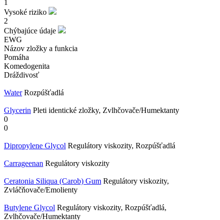
1
Vysoké riziko
2
Chýbajúce údaje
EWG
Názov zložky a funkcia
Pomáha
Komedogenita
Dráždivosť
Water
Rozpúšťadlá
Glycerin
Pleti identické zložky, Zvlhčovače/Humektanty
0
0
Dipropylene Glycol
Regulátory viskozity, Rozpúšťadlá
Carrageenan
Regulátory viskozity
Ceratonia Siliqua (Carob) Gum
Regulátory viskozity,
Zvláčňovače/Emolienty
​Butylene Glycol
Regulátory viskozity, Rozpúšťadlá,
Zvlhčovače/Humektanty