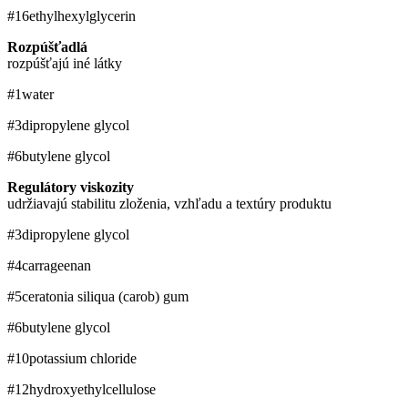
#16
ethylhexylglycerin
Rozpúšťadlá
rozpúšťajú iné látky
#1
water
#3
dipropylene glycol
#6
​butylene glycol
Regulátory viskozity
udržiavajú stabilitu zloženia, vzhľadu a textúry produktu
#3
dipropylene glycol
#4
carrageenan
#5
ceratonia siliqua (carob) gum
#6
​butylene glycol
#10
potassium chloride
#12
​hydroxyethylcellulose