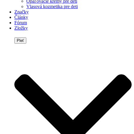
Opaľovacie krémy pre deti
Vlasová kozmetika pre deti
Značky
Články
Fórum
Zložky
Pleť