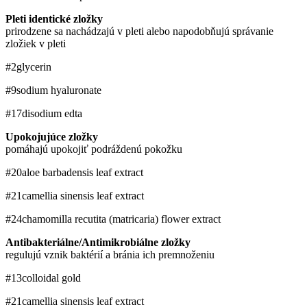
Pleti identické zložky
prirodzene sa nachádzajú v pleti alebo napodobňujú správanie
zložiek v pleti
#2
glycerin
#9
sodium hyaluronate
#17
disodium edta
Upokojujúce zložky
pomáhajú upokojiť podráždenú pokožku
#20
aloe barbadensis leaf extract
#21
camellia sinensis leaf extract
#24
chamomilla recutita (matricaria) flower extract
Antibakteriálne/Antimikrobiálne zložky
regulujú vznik baktérií a bránia ich premnoženiu
#13
colloidal gold
#21
camellia sinensis leaf extract