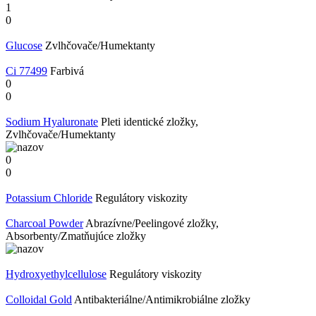
1
0
Glucose
Zvlhčovače/Humektanty
Ci 77499
Farbivá
0
0
Sodium Hyaluronate
Pleti identické zložky,
Zvlhčovače/Humektanty
0
0
Potassium Chloride
Regulátory viskozity
Charcoal Powder
Abrazívne/Peelingové zložky,
Absorbenty/Zmatňujúce zložky
​Hydroxyethylcellulose
Regulátory viskozity
Colloidal Gold
Antibakteriálne/Antimikrobiálne zložky