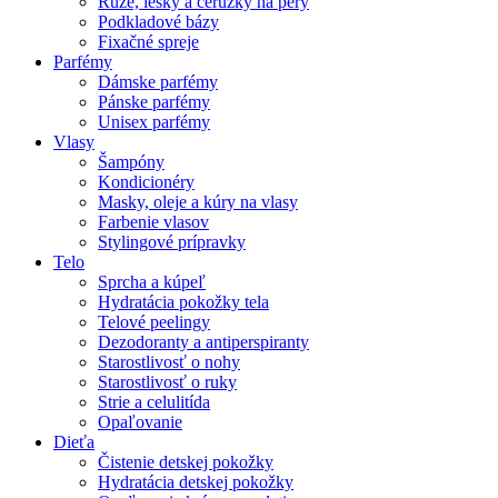
Rúže, lesky a ceruzky na pery
Podkladové bázy
Fixačné spreje
Parfémy
Dámske parfémy
Pánske parfémy
Unisex parfémy
Vlasy
Šampóny
Kondicionéry
Masky, oleje a kúry na vlasy
Farbenie vlasov
Stylingové prípravky
Telo
Sprcha a kúpeľ
Hydratácia pokožky tela
Telové peelingy
Dezodoranty a antiperspiranty
Starostlivosť o nohy
Starostlivosť o ruky
Strie a celulitída
Opaľovanie
Dieťa
Čistenie detskej pokožky
Hydratácia detskej pokožky