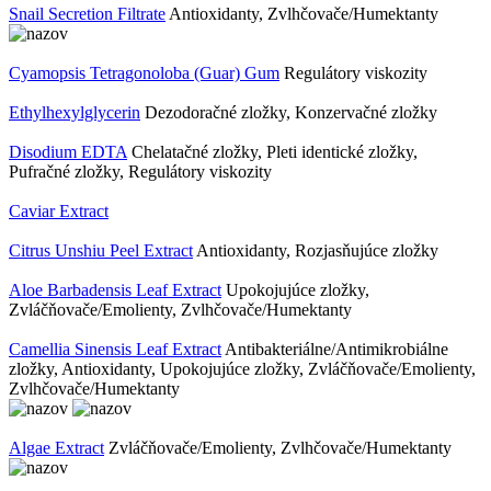
Snail Secretion Filtrate
Antioxidanty, Zvlhčovače/Humektanty
Cyamopsis Tetragonoloba (Guar) Gum
Regulátory viskozity
Ethylhexylglycerin
Dezodoračné zložky, Konzervačné zložky
Disodium EDTA
Chelatačné zložky, Pleti identické zložky,
Pufračné zložky, Regulátory viskozity
Caviar Extract
Citrus Unshiu Peel Extract
Antioxidanty, Rozjasňujúce zložky
Aloe Barbadensis Leaf Extract
Upokojujúce zložky,
Zvláčňovače/Emolienty, Zvlhčovače/Humektanty
Camellia Sinensis Leaf Extract
Antibakteriálne/Antimikrobiálne
zložky, Antioxidanty, Upokojujúce zložky, Zvláčňovače/Emolienty,
Zvlhčovače/Humektanty
Algae Extract
Zvláčňovače/Emolienty, Zvlhčovače/Humektanty