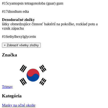
#15
cyamopsis tetragonoloba (guar) gum
#17
disodium edta
Dezodoračné zložky
látky obmedzujúce činnosť baktérií na pokožke, rozklad potu a
vznik zápachu
#16
ethylhexylglycerin
+ Zobraziť všetky zložky
Značka
Trimay
Kategória
Masky na očné okolie