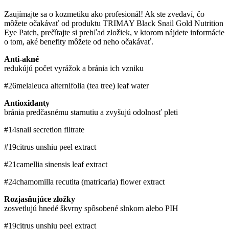
Zaujímajte sa o kozmetiku ako profesionál! Ak ste zvedaví, čo
môžete očakávať od produktu TRIMAY Black Snail Gold Nutrition
Eye Patch, prečítajte si prehľad zložiek, v ktorom nájdete informácie
o tom, aké benefity môžete od neho očakávať.
Anti-akné
redukújú počet vyrážok a bránia ich vzniku
#26
​melaleuca alternifolia (tea tree) leaf water
Antioxidanty
bránia predčasnému starnutiu a zvyšujú odolnosť pleti
#14
snail secretion filtrate
#19
citrus unshiu peel extract
#21
camellia sinensis leaf extract
#24
chamomilla recutita (matricaria) flower extract
Rozjasňujúce zložky
zosvetlujú hnedé škvrny spôsobené slnkom alebo PIH
#19
citrus unshiu peel extract