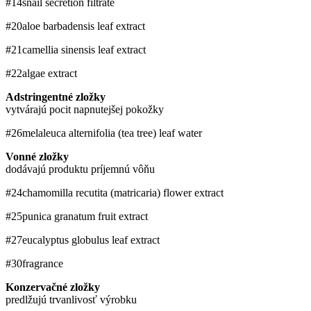
#14
snail secretion filtrate
#20
aloe barbadensis leaf extract
#21
camellia sinensis leaf extract
#22
algae extract
Adstringentné zložky
vytvárajú pocit napnutejšej pokožky
#26
​melaleuca alternifolia (tea tree) leaf water
Vonné zložky
dodávajú produktu príjemnú vôňu
#24
chamomilla recutita (matricaria) flower extract
#25
punica granatum fruit extract
#27
eucalyptus globulus leaf extract
#30
fragrance
Konzervačné zložky
predlžujú trvanlivosť výrobku