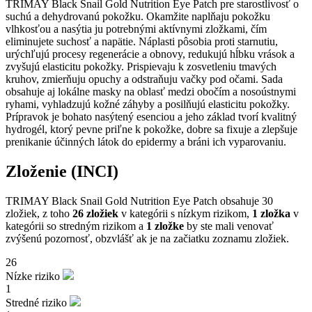
TRIMAY Black Snail Gold Nutrition Eye Patch pre starostlivosť o
suchú a dehydrovanú pokožku. Okamžite naplňaju pokožku
vlhkosťou a nasýtia ju potrebnými aktívnymi zložkami, čím
eliminujete suchosť a napätie. Náplasti pôsobia proti starnutiu,
urýchľujú procesy regenerácie a obnovy, redukujú hĺbku vrások a
zvyšujú elasticitu pokožky. Prispievaju k zosvetleniu tmavých
kruhov, zmierňuju opuchy a odstraňuju vačky pod očami. Sada
obsahuje aj lokálne masky na oblasť medzi obočím a nosoústnymi
ryhami, vyhladzujú kožné záhyby a posilňujú elasticitu pokožky.
Prípravok je bohato nasýtený esenciou a jeho základ tvorí kvalitný
hydrogél, ktorý pevne priľne k pokožke, dobre sa fixuje a zlepšuje
prenikanie účinných látok do epidermy a bráni ich vyparovaniu.
Zloženie (INCI)
TRIMAY Black Snail Gold Nutrition Eye Patch obsahuje 30
zložiek, z toho
26 zložiek
v kategórii s nízkym rizikom,
1 zložka
v
kategórii so stredným rizikom a
1 zložke
by ste mali venovať
zvýšenú pozornosť, obzvlášť ak je na začiatku zoznamu zložiek.
26
Nízke riziko
1
Stredné riziko