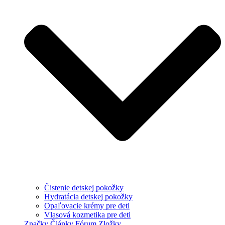
Čistenie detskej pokožky
Hydratácia detskej pokožky
Opaľovacie krémy pre deti
Vlasová kozmetika pre deti
Značky
Články
Fórum
Zložky