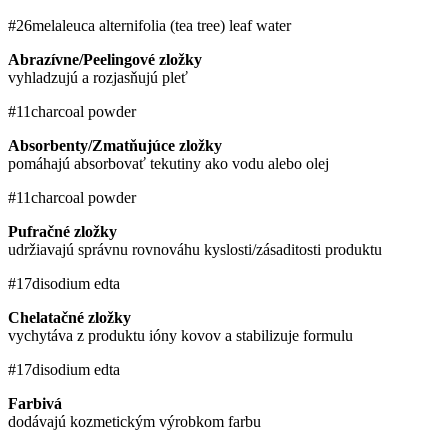
#26
​melaleuca alternifolia (tea tree) leaf water
Abrazívne/Peelingové zložky
vyhladzujú a rozjasňujú pleť
#11
charcoal powder
Absorbenty/Zmatňujúce zložky
pomáhajú absorbovať tekutiny ako vodu alebo olej
#11
charcoal powder
Pufračné zložky
udržiavajú správnu rovnováhu kyslosti/zásaditosti produktu
#17
disodium edta
Chelatačné zložky
vychytáva z produktu ióny kovov a stabilizuje formulu
#17
disodium edta
Farbivá
dodávajú kozmetickým výrobkom farbu