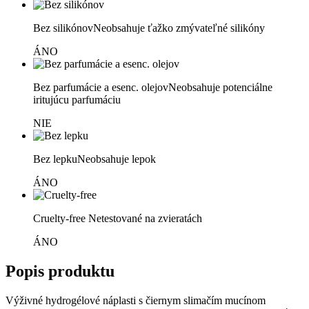
Bez silikónov
Neobsahuje ťažko zmývateľné silikóny
ÁNO
Bez parfumácie a esenc. olejov
Neobsahuje potenciálne
iritujúcu parfumáciu
NIE
Bez lepku
Neobsahuje lepok
ÁNO
Cruelty-free
Netestované na zvieratách
ÁNO
Popis produktu
Výživné hydrogélové náplasti s čiernym slimačím mucínom