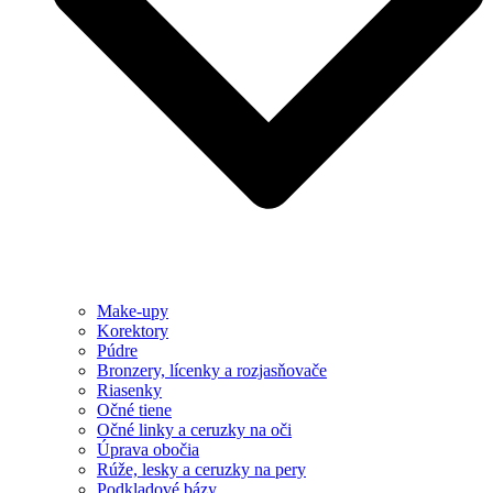
Make-upy
Korektory
Púdre
Bronzery, lícenky a rozjasňovače
Riasenky
Očné tiene
Očné linky a ceruzky na oči
Úprava obočia
Rúže, lesky a ceruzky na pery
Podkladové bázy