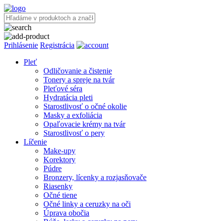
Prihlásenie
Registrácia
Pleť
Odličovanie a čistenie
Tonery a spreje na tvár
Pleťové séra
Hydratácia pleti
Starostlivosť o očné okolie
Masky a exfoliácia
Opaľovacie krémy na tvár
Starostlivosť o pery
Líčenie
Make-upy
Korektory
Púdre
Bronzery, lícenky a rozjasňovače
Riasenky
Očné tiene
Očné linky a ceruzky na oči
Úprava obočia