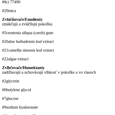
#8
ci 77499
#29
mica
Zvláčňovače/Emolienty
zmäkčujú a zvláčňujú pokožku
#5
ceratonia siliqua (carob) gum
#20
aloe barbadensis leaf extract
#21
camellia sinensis leaf extract
#22
algae extract
Zvlhčovače/Humektanty
zadržiavajú a uchovávajú vlhkosť v pokožke a vo vlasoch
#2
glycerin
#6
​butylene glycol
#7
glucose
#9
sodium hyaluronate