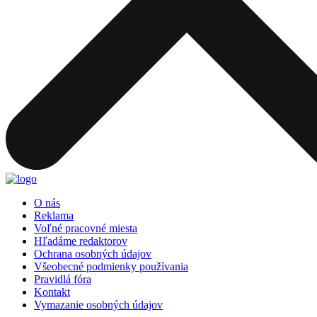
O nás
Reklama
Voľné pracovné miesta
Hľadáme redaktorov
Ochrana osobných údajov
Všeobecné podmienky používania
Pravidlá fóra
Kontakt
Vymazanie osobných údajov