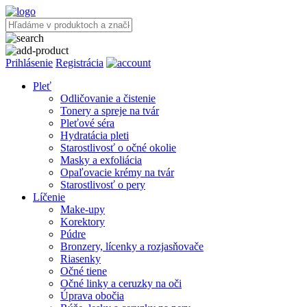
Prihlásenie
Registrácia
Pleť
Odličovanie a čistenie
Tonery a spreje na tvár
Pleťové séra
Hydratácia pleti
Starostlivosť o očné okolie
Masky a exfoliácia
Opaľovacie krémy na tvár
Starostlivosť o pery
Líčenie
Make-upy
Korektory
Púdre
Bronzery, lícenky a rozjasňovače
Riasenky
Očné tiene
Očné linky a ceruzky na oči
Úprava obočia