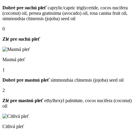
Dobré pre suchú pleť
caprylic/​capric triglyceride, cocos nucifera
(coconut) oil, persea gratissima (avocado) oil, rosa canina fruit oil,
simmondsia chinensis (jojoba) seed oil
0
Zlé pre suchú pleť
Mastná pleť
1
Dobré pre mastnú pleť
simmondsia chinensis (jojoba) seed oil
2
Zlé pre mastnú pleť
ethylhexyl palmitate, cocos nucifera (coconut)
oil
Citlivá pleť