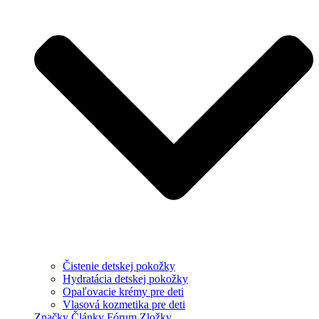
Čistenie detskej pokožky
Hydratácia detskej pokožky
Opaľovacie krémy pre deti
Vlasová kozmetika pre deti
Značky
Články
Fórum
Zložky