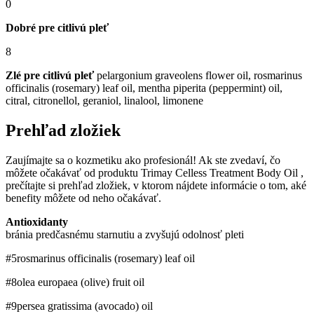
0
Dobré pre citlivú pleť
8
Zlé pre citlivú pleť
pelargonium graveolens flower oil, rosmarinus
officinalis (rosemary) leaf oil, mentha piperita (peppermint) oil,
citral, citronellol, geraniol, linalool, ​limonene
Prehľad zložiek
Zaujímajte sa o kozmetiku ako profesionál! Ak ste zvedaví, čo
môžete očakávať od produktu Trimay Celless Treatment Body Oil ,
prečítajte si prehľad zložiek, v ktorom nájdete informácie o tom, aké
benefity môžete od neho očakávať.
Antioxidanty
bránia predčasnému starnutiu a zvyšujú odolnosť pleti
#5
rosmarinus officinalis (rosemary) leaf oil
#8
olea europaea (olive) fruit oil
#9
persea gratissima (avocado) oil