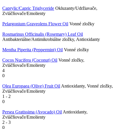
Caprylic/​Capric Triglyceride
Okluzanty/Udržiavače,
Zvláčňovače/Emolienty
Pelargonium Graveolens Flower Oil
Vonné zložky
Rosmarinus Officinalis (Rosemary) Leaf Oil
Antibakteriálne/Antimikrobiálne zložky, Antioxidanty
Mentha Piperita (Peppermint) Oil
Vonné zložky
Cocos Nucifera (Coconut) Oil
Vonné zložky,
Zvláčňovače/Emolienty
4
0
Olea Europaea (Olive) Fruit Oil
Antioxidanty, Vonné zložky,
Zvláčňovače/Emolienty
1
-
2
0
Persea Gratissima (Avocado) Oil
Antioxidanty,
Zvláčňovače/Emolienty
2
-
3
0