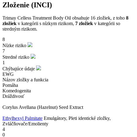
Zloženie (INCI)
Trimay Celless Treatment Body Oil obsahuje 16 zložiek, z toho
8
zložiek
v kategórii s nízkym rizikom,
7 zložiek
v kategórii so
stredným rizikom.
8
Nízke riziko
7
Stredné riziko
1
Chýbajúce údaje
EWG
Názov zložky a funkcia
Pomáha
Komedogenita
Dráždivosť
Corylus Avellana (Hazelnut) Seed Extract
Ethylhexyl Palmitate
Emulgátory, Pleti identické zložky,
Zvláčňovače/Emolienty
4
0