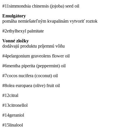
#11
simmondsia chinensis (jojoba) seed oil
Emulgátory
pomáha nemiešateľným kvapalinám vytvoriť roztok
#2
ethylhexyl palmitate
Vonné zložky
dodávajú produktu príjemnú vôňu
#4
pelargonium graveolens flower oil
#6
mentha piperita (peppermint) oil
#7
cocos nucifera (coconut) oil
#8
olea europaea (olive) fruit oil
#12
citral
#13
citronellol
#14
geraniol
#15
linalool