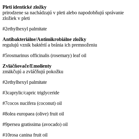
Pleti identické zložky
prirodzene sa nachádzajú v pleti alebo napodobňujú správanie
zložiek v pleti
#2
ethylhexyl palmitate
Antibakteriálne/Antimikrobiálne zložky
regulujú vznik baktérií a bránia ich premnoženiu
#5
rosmarinus officinalis (rosemary) leaf oil
Zvláčňovače/Emolienty
zmäkčujú a zvláčňujú pokožku
#2
ethylhexyl palmitate
#3
caprylic/​capric triglyceride
#7
cocos nucifera (coconut) oil
#8
olea europaea (olive) fruit oil
#9
persea gratissima (avocado) oil
#10
rosa canina fruit oil