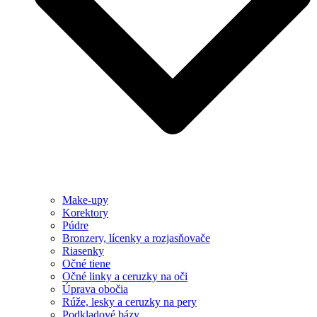
Make-upy
Korektory
Púdre
Bronzery, lícenky a rozjasňovače
Riasenky
Očné tiene
Očné linky a ceruzky na oči
Úprava obočia
Rúže, lesky a ceruzky na pery
Podkladové bázy