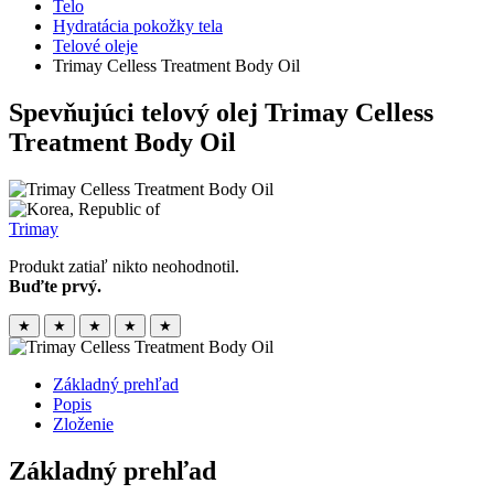
Telo
Hydratácia pokožky tela
Telové oleje
Trimay Celless Treatment Body Oil
Spevňujúci telový olej
Trimay Celless
Treatment Body Oil
Trimay
Produkt zatiaľ nikto neohodnotil.
Buďte prvý.
★
★
★
★
★
Základný prehľad
Popis
Zloženie
Základný prehľad