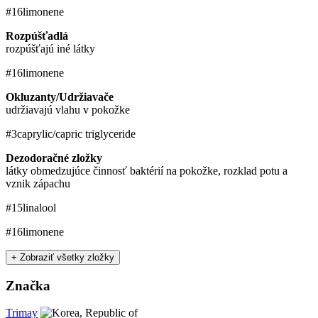
#16
​limonene
Rozpúšťadlá
rozpúšťajú iné látky
#16
​limonene
Okluzanty/Udržiavače
udržiavajú vlahu v pokožke
#3
caprylic/​capric triglyceride
Dezodoračné zložky
látky obmedzujúce činnosť baktérií na pokožke, rozklad potu a
vznik zápachu
#15
linalool
#16
​limonene
+ Zobraziť všetky zložky
Značka
Trimay