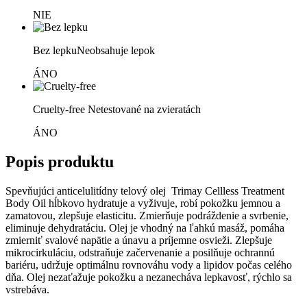
NIE
Bez lepku
Neobsahuje lepok
ÁNO
Cruelty-free
Netestované na zvieratách
ÁNO
Popis produktu
Spevňujúci anticelulitídny telový olej Trimay Cellless Treatment
Body Oil hĺbkovo hydratuje a vyživuje, robí pokožku jemnou a
zamatovou, zlepšuje elasticitu. Zmierňuje podráždenie a svrbenie,
eliminuje dehydratáciu. Olej je vhodný na ľahkú masáž, pomáha
zmierniť svalové napätie a únavu a príjemne osvieži. Zlepšuje
mikrocirkuláciu, odstraňuje začervenanie a posilňuje ochrannú
bariéru, udržuje optimálnu rovnováhu vody a lipidov počas celého
dňa. Olej nezaťažuje pokožku a nezanecháva lepkavosť, rýchlo sa
vstrebáva.