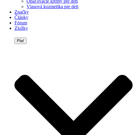
Opaľovacie krémy pre deti
Vlasová kozmetika pre deti
Značky
Články
Fórum
Zložky
Pleť