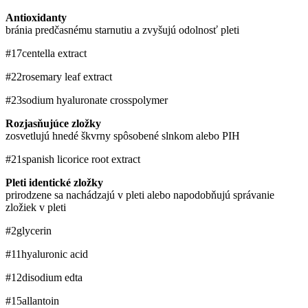
Antioxidanty
bránia predčasnému starnutiu a zvyšujú odolnosť pleti
#17
​centella extract
#22
rosemary leaf extract
#23
sodium hyaluronate crosspolymer
Rozjasňujúce zložky
zosvetlujú hnedé škvrny spôsobené slnkom alebo PIH
#21
spanish licorice root extract
Pleti identické zložky
prirodzene sa nachádzajú v pleti alebo napodobňujú správanie
zložiek v pleti
#2
glycerin
#11
hyaluronic acid
#12
disodium edta
#15
allantoin