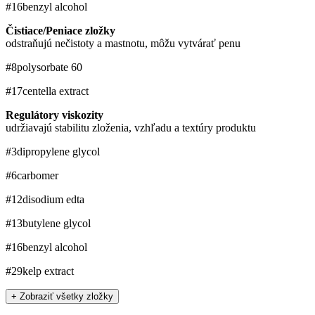
#16
benzyl alcohol
Čistiace/Peniace zložky
odstraňujú nečistoty a mastnotu, môžu vytvárať penu
#8
polysorbate 60
#17
​centella extract
Regulátory viskozity
udržiavajú stabilitu zloženia, vzhľadu a textúry produktu
#3
dipropylene glycol
#6
carbomer
#12
disodium edta
#13
butylene glycol
#16
benzyl alcohol
#29
kelp extract
+ Zobraziť všetky zložky