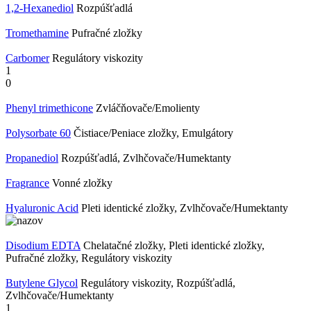
1,2-Hexanediol
Rozpúšťadlá
Tromethamine
Pufračné zložky
Carbomer
Regulátory viskozity
1
0
Phenyl trimethicone
Zvláčňovače/Emolienty
Polysorbate 60
Čistiace/Peniace zložky, Emulgátory
Propanediol
Rozpúšťadlá, Zvlhčovače/Humektanty
Fragrance
Vonné zložky
Hyaluronic Acid
Pleti identické zložky, Zvlhčovače/Humektanty
Disodium EDTA
Chelatačné zložky, Pleti identické zložky,
Pufračné zložky, Regulátory viskozity
Butylene Glycol
Regulátory viskozity, Rozpúšťadlá,
Zvlhčovače/Humektanty
1