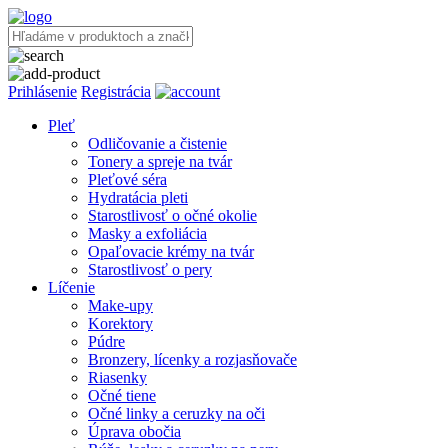
Prihlásenie
Registrácia
Pleť
Odličovanie a čistenie
Tonery a spreje na tvár
Pleťové séra
Hydratácia pleti
Starostlivosť o očné okolie
Masky a exfoliácia
Opaľovacie krémy na tvár
Starostlivosť o pery
Líčenie
Make-upy
Korektory
Púdre
Bronzery, lícenky a rozjasňovače
Riasenky
Očné tiene
Očné linky a ceruzky na oči
Úprava obočia