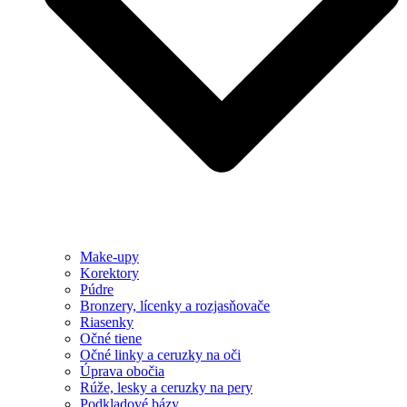
Make-upy
Korektory
Púdre
Bronzery, lícenky a rozjasňovače
Riasenky
Očné tiene
Očné linky a ceruzky na oči
Úprava obočia
Rúže, lesky a ceruzky na pery
Podkladové bázy