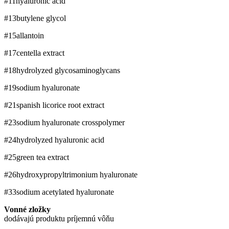
#11
hyaluronic acid
#13
butylene glycol
#15
allantoin
#17
​centella extract
#18
hydrolyzed ​glycosaminoglycans
#19
sodium hyaluronate
#21
spanish licorice root extract
#23
sodium hyaluronate crosspolymer
#24
hydrolyzed hyaluronic acid
#25
green tea extract
#26
hydroxypropyltrimonium hyaluronate
#33
sodium acetylated hyaluronate
Vonné zložky
dodávajú produktu príjemnú vôňu