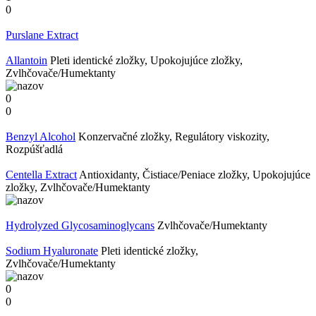
0
Purslane Extract
Allantoin
Pleti identické zložky, Upokojujúce zložky,
Zvlhčovače/Humektanty
0
0
Benzyl Alcohol
Konzervačné zložky, Regulátory viskozity,
Rozpúšťadlá
​Centella Extract
Antioxidanty, Čistiace/Peniace zložky, Upokojujúce
zložky, Zvlhčovače/Humektanty
Hydrolyzed ​Glycosaminoglycans
Zvlhčovače/Humektanty
Sodium Hyaluronate
Pleti identické zložky,
Zvlhčovače/Humektanty
0
0