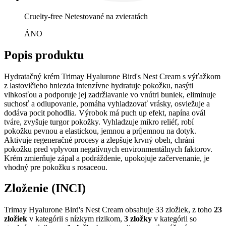
Cruelty-free
Netestované na zvieratách
ÁNO
Popis produktu
Hydratačný krém Trimay Hyalurone Bird's Nest Cream s výťažkom
z lastovičieho hniezda intenzívne hydratuje pokožku, nasýti
vlhkosťou a podporuje jej zadržiavanie vo vnútri buniek, eliminuje
suchosť a odlupovanie, pomáha vyhladzovať vrásky, osviežuje a
dodáva pocit pohodlia. Výrobok má puch up efekt, napína ovál
tváre, zvyšuje turgor pokožky. Vyhladzuje mikro reliéf, robí
pokožku pevnou a elastickou, jemnou a príjemnou na dotyk.
Aktivuje regeneračné procesy a zlepšuje krvný obeh, chráni
pokožku pred vplyvom negatívnych environmentálnych faktorov.
Krém zmierňuje zápal a podráždenie, upokojuje začervenanie, je
vhodný pre pokožku s rosaceou.
Zloženie (INCI)
Trimay Hyalurone Bird's Nest Cream obsahuje 33 zložiek, z toho
23
zložiek
v kategórii s nízkym rizikom,
3 zložky
v kategórii so