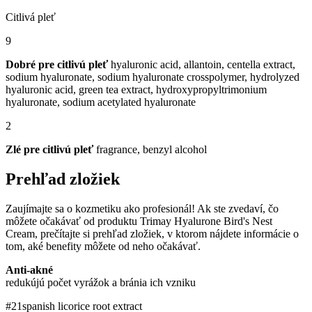
Citlivá pleť
9
Dobré pre citlivú pleť
hyaluronic acid, allantoin, ​centella extract,
sodium hyaluronate, sodium hyaluronate crosspolymer, hydrolyzed
hyaluronic acid, green tea extract, hydroxypropyltrimonium
hyaluronate, sodium acetylated hyaluronate
2
Zlé pre citlivú pleť
fragrance, benzyl alcohol
Prehľad zložiek
Zaujímajte sa o kozmetiku ako profesionál! Ak ste zvedaví, čo
môžete očakávať od produktu Trimay Hyalurone Bird's Nest
Cream, prečítajte si prehľad zložiek, v ktorom nájdete informácie o
tom, aké benefity môžete od neho očakávať.
Anti-akné
redukújú počet vyrážok a bránia ich vzniku
#21
spanish licorice root extract