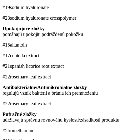
#19
sodium hyaluronate
#23
sodium hyaluronate crosspolymer
Upokojujúce zložky
pomáhajú upokojiť podráždenú pokožku
#15
allantoin
#17
​centella extract
#21
spanish licorice root extract
#22
rosemary leaf extract
Antibakteriálne/Antimikrobiálne zložky
regulujú vznik baktérií a bránia ich premnoženiu
#22
rosemary leaf extract
Pufračné zložky
udržiavajú správnu rovnováhu kyslosti/zásaditosti produktu
#5
tromethamine