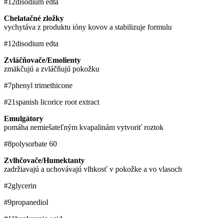
#12
disodium edta
Chelatačné zložky
vychytáva z produktu ióny kovov a stabilizuje formulu
#12
disodium edta
Zvláčňovače/Emolienty
zmäkčujú a zvláčňujú pokožku
#7
phenyl trimethicone
#21
spanish licorice root extract
Emulgátory
pomáha nemiešateľným kvapalinám vytvoriť roztok
#8
polysorbate 60
Zvlhčovače/Humektanty
zadržiavajú a uchovávajú vlhkosť v pokožke a vo vlasoch
#2
glycerin
#9
propanediol