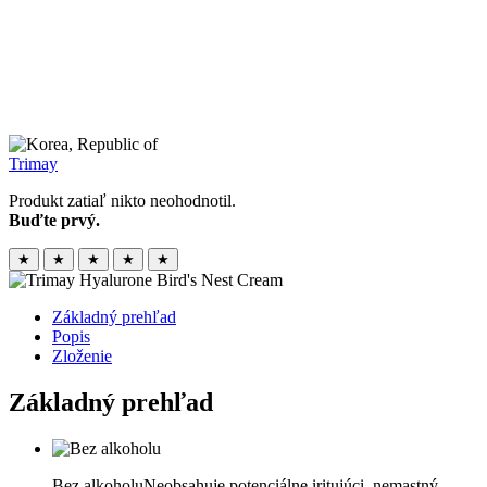
Trimay
Produkt zatiaľ nikto neohodnotil.
Buďte prvý.
★
★
★
★
★
Základný prehľad
Popis
Zloženie
Základný prehľad
Bez alkoholu
Neobsahuje potenciálne iritujúci, nemastný