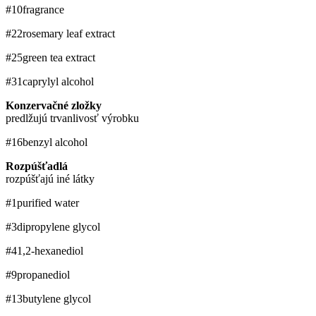
#10
fragrance
#22
rosemary leaf extract
#25
green tea extract
#31
caprylyl ​alcohol
Konzervačné zložky
predlžujú trvanlivosť výrobku
#16
benzyl alcohol
Rozpúšťadlá
rozpúšťajú iné látky
#1
purified water
#3
dipropylene glycol
#4
1,2-hexanediol
#9
propanediol
#13
butylene glycol