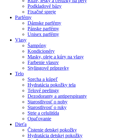
Rúže, lesky a ceruzky na pery
Podkladové bázy
Fixačné spreje
Parfémy
Dámske parfémy
Pánske parfémy
Unisex parfémy
Vlasy
Šampóny
Kondicionéry
Masky, oleje a kúry na vlasy
Farbenie vlasov
Stylingové prípravky
Telo
Sprcha a kúpeľ
Hydratácia pokožky tela
Telové peelingy
Dezodoranty a antiperspiranty
Starostlivosť o nohy
Starostlivosť o ruky
Strie a celulitída
Opaľovanie
Dieťa
Čistenie detskej pokožky
Hydratácia detskej pokožky