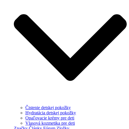
Čistenie detskej pokožky
Hydratácia detskej pokožky
Opaľovacie krémy pre deti
Vlasová kozmetika pre deti
Značky
Články
Fórum
Zložky