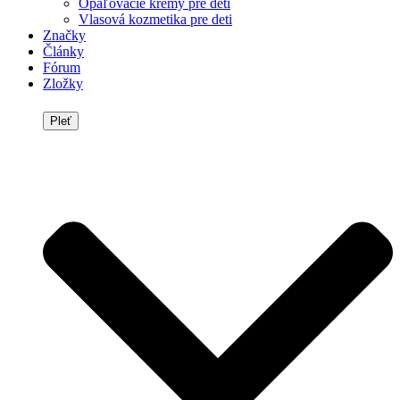
Opaľovacie krémy pre deti
Vlasová kozmetika pre deti
Značky
Články
Fórum
Zložky
Pleť