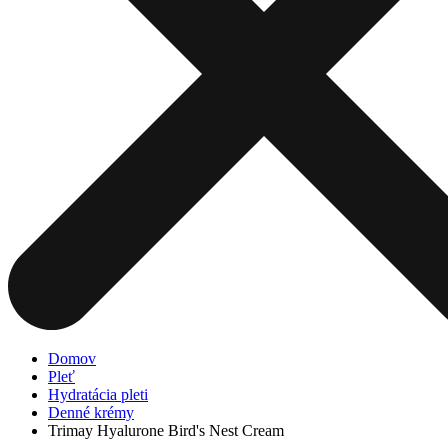
Domov
Pleť
Hydratácia pleti
Denné krémy
Trimay Hyalurone Bird's Nest Cream