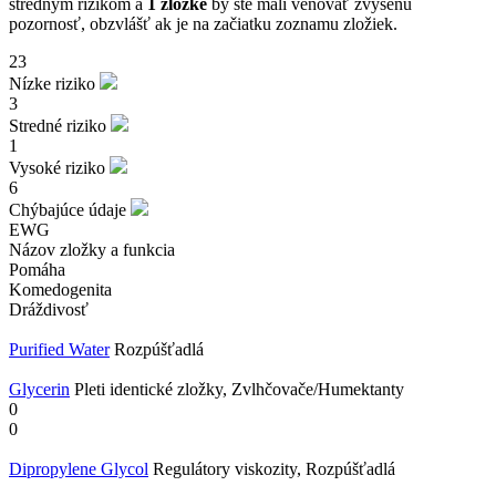
stredným rizikom a
1 zložke
by ste mali venovať zvýšenú
pozornosť, obzvlášť ak je na začiatku zoznamu zložiek.
23
Nízke riziko
3
Stredné riziko
1
Vysoké riziko
6
Chýbajúce údaje
EWG
Názov zložky a funkcia
Pomáha
Komedogenita
Dráždivosť
Purified Water
Rozpúšťadlá
Glycerin
Pleti identické zložky, Zvlhčovače/Humektanty
0
0
Dipropylene Glycol
Regulátory viskozity, Rozpúšťadlá