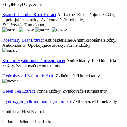
EthylHexyl ​Glycerine
Spanish Licorice Root Extract
Anti-akné, Rozjasňujúce zložky,
Upokojujúce zložky, Zvláčňovače/Emolienty,
Zvlhčovače/Humektanty
Rosemary Leaf Extract
Antibakteriálne/Antimikrobiálne zložky,
Antioxidanty, Upokojujúce zložky, Vonné zložky
Sodium Hyaluronate Crosspolymer
Antioxidanty, Pleti identické
zložky, Zvlhčovače/Humektanty
Hydrolyzed Hyaluronic Acid
Zvlhčovače/Humektanty
Green Tea Extract
Vonné zložky, Zvlhčovače/Humektanty
Hydroxypropyltrimonium Hyaluronate
Zvlhčovače/Humektanty
Gold Leaf Nest Extract
Chlorella ​Minutissima Extract