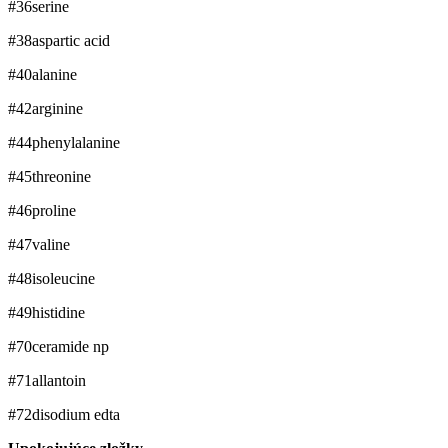
#36
serine
#38
aspartic acid
#40
alanine
#42
arginine
#44
phenylalanine
#45
threonine
#46
proline
#47
valine
#48
isoleucine
#49
histidine
#70
ceramide np
#71
allantoin
#72
disodium edta