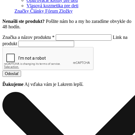
Opaľovacie krémy pre deti
Vlasová kozmetika pre deti
Značky
Články
Fórum
Zložky
Nenašli ste produkt?
Pošlite nám ho a my ho zaradíme obvykle do
48 hodín.
Značka a názov produktu *
Link na
produkt
Odoslať
Ďakujeme
Aj vďaka vám je Lakrem lepší.