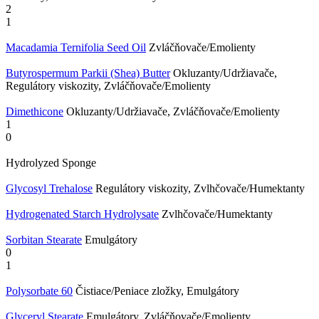
2
1
Macadamia Ternifolia Seed Oil
Zvláčňovače/Emolienty
Butyrospermum Parkii (Shea) Butter
Okluzanty/Udržiavače,
Regulátory viskozity, Zvláčňovače/Emolienty
Dimethicone
Okluzanty/Udržiavače, Zvláčňovače/Emolienty
1
0
Hydrolyzed Sponge
Glycosyl Trehalose
Regulátory viskozity, Zvlhčovače/Humektanty
Hydrogenated Starch Hydrolysate
Zvlhčovače/Humektanty
Sorbitan Stearate
Emulgátory
0
1
Polysorbate 60
Čistiace/Peniace zložky, Emulgátory
Glyceryl Stearate
Emulgátory, Zvláčňovače/Emolienty