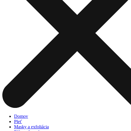
Domov
Pleť
Masky a exfoliácia