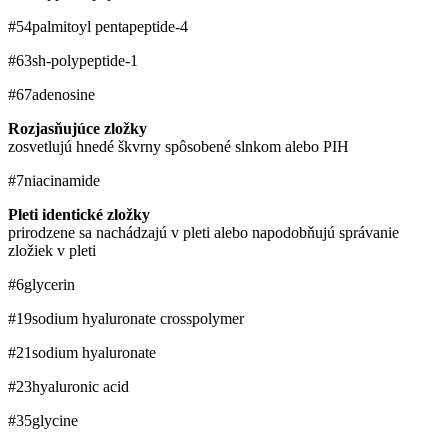
#54
palmitoyl pentapeptide-4
#63
sh-polypeptide-1
#67
adenosine
Rozjasňujúce zložky
zosvetlujú hnedé škvrny spôsobené slnkom alebo PIH
#7
niacinamide
Pleti identické zložky
prirodzene sa nachádzajú v pleti alebo napodobňujú správanie
zložiek v pleti
#6
glycerin
#19
sodium hyaluronate crosspolymer
#21
sodium hyaluronate
#23
hyaluronic acid
#35
glycine