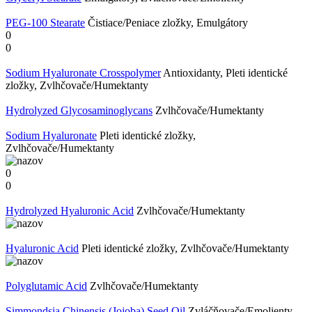
PEG-100 Stearate
Čistiace/Peniace zložky, Emulgátory
0
0
Sodium Hyaluronate Crosspolymer
Antioxidanty, Pleti identické
zložky, Zvlhčovače/Humektanty
Hydrolyzed Glycosaminoglycans
Zvlhčovače/Humektanty
Sodium Hyaluronate
Pleti identické zložky,
Zvlhčovače/Humektanty
0
0
Hydrolyzed Hyaluronic Acid
Zvlhčovače/Humektanty
Hyaluronic Acid
Pleti identické zložky, Zvlhčovače/Humektanty
Polyglutamic Acid
Zvlhčovače/Humektanty
Simmondsia Chinensis (Jojoba) Seed Oil
Zvláčňovače/Emolienty