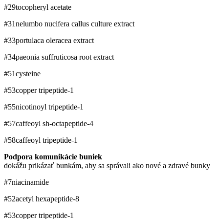
#29
tocopheryl acetate
#31
nelumbo nucifera callus culture extract
#33
portulaca oleracea extract
#34
paeonia suffruticosa root extract
#51
cysteine
#53
copper tripeptide-1
#55
nicotinoyl tripeptide-1
#57
caffeoyl sh-octapeptide-4
#58
caffeoyl tripeptide-1
Podpora komunikácie buniek
dokážu prikázať bunkám, aby sa správali ako nové a zdravé bunky
#7
niacinamide
#52
acetyl hexapeptide-8
#53
copper tripeptide-1