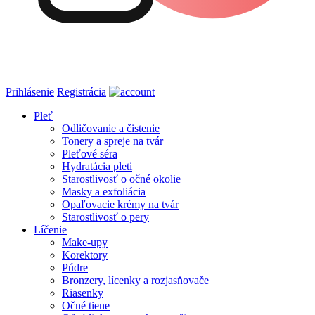
Prihlásenie
Registrácia
Pleť
Odličovanie a čistenie
Tonery a spreje na tvár
Pleťové séra
Hydratácia pleti
Starostlivosť o očné okolie
Masky a exfoliácia
Opaľovacie krémy na tvár
Starostlivosť o pery
Líčenie
Make-upy
Korektory
Púdre
Bronzery, lícenky a rozjasňovače
Riasenky
Očné tiene