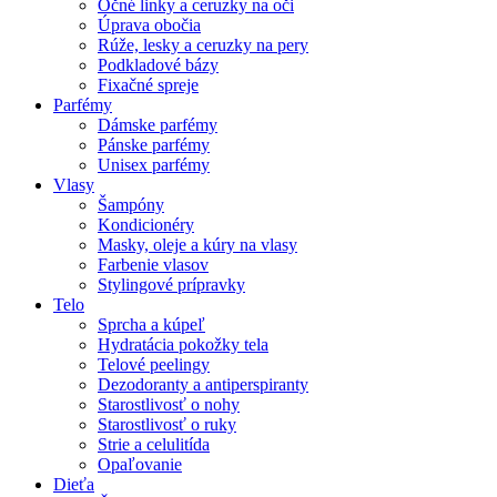
Očné linky a ceruzky na oči
Úprava obočia
Rúže, lesky a ceruzky na pery
Podkladové bázy
Fixačné spreje
Parfémy
Dámske parfémy
Pánske parfémy
Unisex parfémy
Vlasy
Šampóny
Kondicionéry
Masky, oleje a kúry na vlasy
Farbenie vlasov
Stylingové prípravky
Telo
Sprcha a kúpeľ
Hydratácia pokožky tela
Telové peelingy
Dezodoranty a antiperspiranty
Starostlivosť o nohy
Starostlivosť o ruky
Strie a celulitída
Opaľovanie
Dieťa