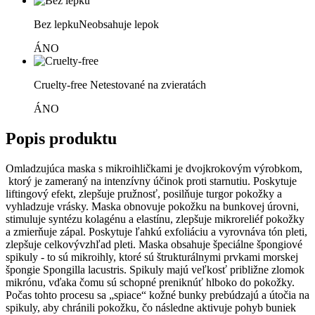
Bez lepku
Neobsahuje lepok
ÁNO
Cruelty-free
Netestované na zvieratách
ÁNO
Popis produktu
Omladzujúca maska ​​s mikroihličkami je dvojkrokovým výrobkom,
ktorý je zameraný na intenzívny účinok proti starnutiu. Poskytuje
liftingový efekt, zlepšuje pružnosť, posilňuje turgor pokožky a
vyhladzuje vrásky. Maska obnovuje pokožku na bunkovej úrovni,
stimuluje syntézu kolagénu a elastínu, zlepšuje mikroreliéf pokožky
a zmierňuje zápal. Poskytuje ľahkú exfoliáciu a vyrovnáva tón pleti,
zlepšuje celkovývzhľad pleti. Maska obsahuje špeciálne špongiové
spikuly - to sú mikroihly, ktoré sú štrukturálnymi prvkami morskej
špongie Spongilla lacustris. Spikuly majú veľkosť približne zlomok
mikrónu, vďaka čomu sú schopné preniknúť hlboko do pokožky.
Počas tohto procesu sa „spiace“ kožné bunky prebúdzajú a útočia na
spikuly, aby chránili pokožku, čo následne aktivuje pohyb buniek