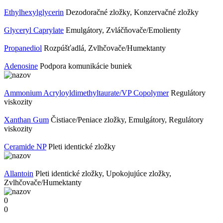
Ethylhexylglycerin
Dezodoračné zložky, Konzervačné zložky
Glyceryl Caprylate
Emulgátory, Zvláčňovače/Emolienty
Propanediol
Rozpúšťadlá, Zvlhčovače/Humektanty
Adenosine
Podpora komunikácie buniek
Ammonium Acryloyldimethyltaurate/VP Copolymer
Regulátory
viskozity
Xanthan Gum
Čistiace/Peniace zložky, Emulgátory, Regulátory
viskozity
Ceramide NP
Pleti identické zložky
Allantoin
Pleti identické zložky, Upokojujúce zložky,
Zvlhčovače/Humektanty
0
0