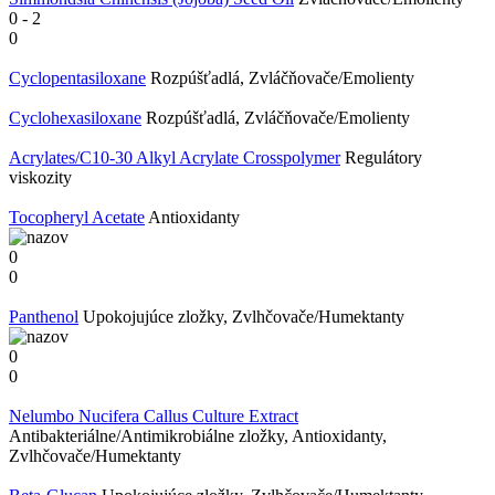
0
-
2
0
Cyclopentasiloxane
Rozpúšťadlá, Zvláčňovače/Emolienty
Cyclohexasiloxane
Rozpúšťadlá, Zvláčňovače/Emolienty
Acrylates/C10-30 Alkyl Acrylate Crosspolymer
Regulátory
viskozity
Tocopheryl Acetate
Antioxidanty
0
0
Panthenol
Upokojujúce zložky, Zvlhčovače/Humektanty
0
0
Nelumbo Nucifera Callus Culture Extract
Antibakteriálne/Antimikrobiálne zložky, Antioxidanty,
Zvlhčovače/Humektanty