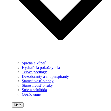
Sprcha a kúpeľ
Hydratácia pokožky tela
Telové peelingy
Dezodoranty a antiperspiranty
Starostlivosť o nohy
Starostlivosť o ruky
Strie a celulitída
Opaľovanie
Dieťa