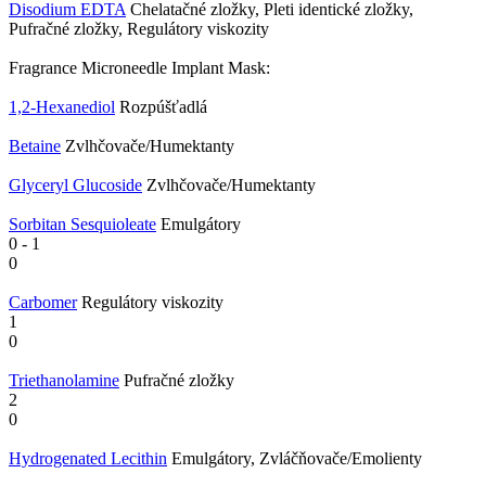
Disodium EDTA
Chelatačné zložky, Pleti identické zložky,
Pufračné zložky, Regulátory viskozity
Fragrance Microneedle Implant Mask:
1,2-Hexanediol
Rozpúšťadlá
Betaine
Zvlhčovače/Humektanty
Glyceryl Glucoside
Zvlhčovače/Humektanty
Sorbitan Sesquioleate
Emulgátory
0
-
1
0
Carbomer
Regulátory viskozity
1
0
Triethanolamine
Pufračné zložky
2
0
Hydrogenated Lecithin
Emulgátory, Zvláčňovače/Emolienty