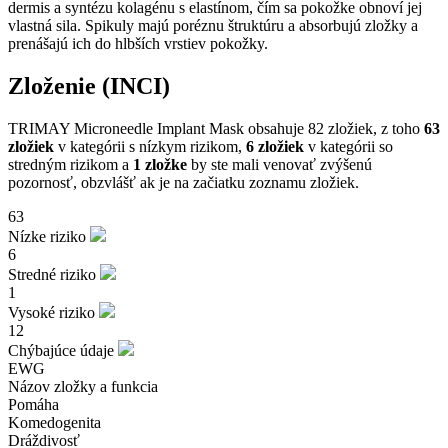
dermis a syntézu kolagénu s elastínom, čím sa pokožke obnoví jej
vlastná sila. Spikuly majú poréznu štruktúru a absorbujú zložky a
prenášajú ich do hlbších vrstiev pokožky.
Zloženie (INCI)
TRIMAY Microneedle Implant Mask obsahuje 82 zložiek, z toho
63
zložiek
v kategórii s nízkym rizikom,
6 zložiek
v kategórii so
stredným rizikom a
1 zložke
by ste mali venovať zvýšenú
pozornosť, obzvlášť ak je na začiatku zoznamu zložiek.
63
Nízke riziko
6
Stredné riziko
1
Vysoké riziko
12
Chýbajúce údaje
EWG
Názov zložky a funkcia
Pomáha
Komedogenita
Dráždivosť