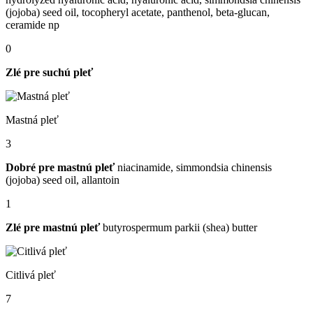
(jojoba) seed oil, tocopheryl acetate, panthenol, beta-glucan,
ceramide np
0
Zlé pre suchú pleť
Mastná pleť
3
Dobré pre mastnú pleť
niacinamide, simmondsia chinensis
(jojoba) seed oil, allantoin
1
Zlé pre mastnú pleť
butyrospermum parkii (shea) butter
Citlivá pleť
7