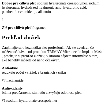
Dobré pre citlivú pleť
sodium hyaluronate crosspolymer, sodium
hyaluronate, hydrolyzed hyaluronic acid, hyaluronic acid,
panthenol, ceramide np, allantoin
1
Zlé pre citlivú pleť
fragrance
Prehľad zložiek
Zaujímajte sa o kozmetiku ako profesionál! Ak ste zvedaví, čo
môžete očakávať od produktu TRIMAY Microneedle Implant Mask
, prečítajte si prehľad zložiek, v ktorom nájdete informácie o tom,
aké benefity môžete od neho očakávať.
Anti-akné
redukújú počet vyrážok a bránia ich vzniku
#7
niacinamide
Antioxidanty
bránia predčasnému starnutiu a zvyšujú odolnosť pleti
#19
sodium hyaluronate crosspolymer