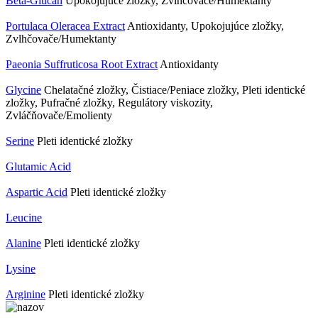
Beta-Glucan
Upokojujúce zložky, Zvlhčovače/Humektanty
Portulaca Oleracea Extract
Antioxidanty, Upokojujúce zložky,
Zvlhčovače/Humektanty
Paeonia Suffruticosa Root Extract
Antioxidanty
Glycine
Chelatačné zložky, Čistiace/Peniace zložky, Pleti identické
zložky, Pufračné zložky, Regulátory viskozity,
Zvláčňovače/Emolienty
Serine
Pleti identické zložky
Glutamic Acid
Aspartic Acid
Pleti identické zložky
Leucine
Alanine
Pleti identické zložky
Lysine
Arginine
Pleti identické zložky