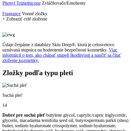
Phenyl Trimethicone
Zvláčňovače/Emolienty
Fragrance
Vonné zložky
+ Zobraziť celé zloženie
Údaje čerpáme z databázy Skin Deep®, ktorá je celosvetovo
uznávaná stupnica na hodnotenie bezpečnosti kozmetiky.
Viac
informácií o tom, ako chápať stupeň škodlivosti a naučiť sa čítať
zloženie kozmetiky.
Zložky podľa typu pleti
Suchá pleť
14
Dobré pre suchú pleť
butylene glycol, caprylic/capric triglyceride,
glycerin, macadamia ternifolia seed oil, butyrospermum parkii (shea)
butter, sodium hyaluronate crosspolymer, sodium hyaluronate,
hydrolyzed hyaluronic acid, hyaluronic acid, simmondsia chinensis