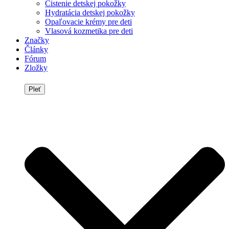
Čistenie detskej pokožky
Hydratácia detskej pokožky
Opaľovacie krémy pre deti
Vlasová kozmetika pre deti
Značky
Články
Fórum
Zložky
Pleť