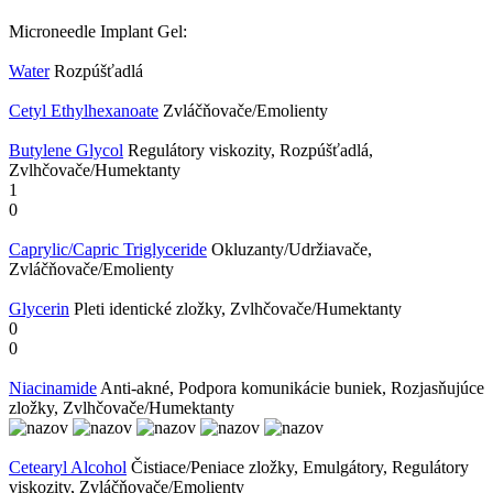
Microneedle Implant Gel:
Water
Rozpúšťadlá
Cetyl Ethylhexanoate
Zvláčňovače/Emolienty
Butylene Glycol
Regulátory viskozity, Rozpúšťadlá,
Zvlhčovače/Humektanty
1
0
Caprylic/Capric Triglyceride
Okluzanty/Udržiavače,
Zvláčňovače/Emolienty
Glycerin
Pleti identické zložky, Zvlhčovače/Humektanty
0
0
Niacinamide
Anti-akné, Podpora komunikácie buniek, Rozjasňujúce
zložky, Zvlhčovače/Humektanty
Cetearyl Alcohol
Čistiace/Peniace zložky, Emulgátory, Regulátory
viskozity, Zvláčňovače/Emolienty