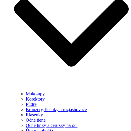
Make-upy
Korektory
Púdre
Bronzery, lícenky a rozjasňovače
Riasenky
Očné tiene
Očné linky a ceruzky na oči
Úprava obočia