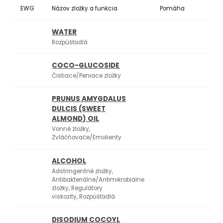
EWG
Názov zložky a funkcia
Pomáha
Ko
WATER
Rozpúšťadlá
COCO-GLUCOSIDE
Čistiace/Peniace zložky
PRUNUS AMYGDALUS
DULCIS (SWEET
ALMOND) OIL
Vonné zložky,
Zvláčňovače/Emolienty
ALCOHOL
Adstringentné zložky,
Antibakteriálne/Antimikrobiálne
zložky, Regulátory
viskozity, Rozpúšťadlá
DISODIUM COCOYL