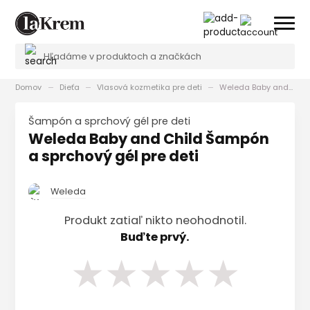
Domov
Dieťa
Vlasová kozmetika pre deti
Weleda Baby and Child Šampón a sprchový gél pre deti
Šampón a sprchový gél pre deti
Weleda Baby and Child Šampón
a sprchový gél pre deti
Weleda
Produkt zatiaľ nikto neohodnotil.
Buďte prvý.
★
★
★
★
★