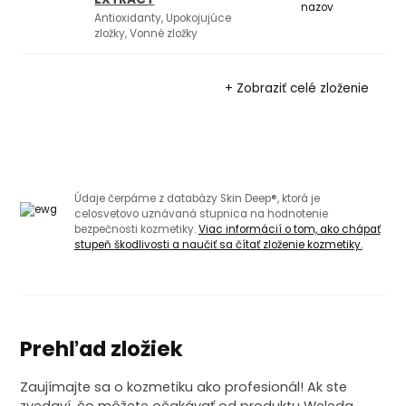
Antioxidanty, Upokojujúce
zložky, Vonné zložky
+ Zobraziť celé zloženie
Údaje čerpáme z databázy Skin Deep®, ktorá je
celosvetovo uznávaná stupnica na hodnotenie
bezpečnosti kozmetiky.
Viac informácií o tom, ako chápať
stupeň škodlivosti a naučiť sa čítať zloženie kozmetiky.
Prehľad zložiek
Zaujímajte sa o kozmetiku ako profesionál! Ak ste
zvedaví, čo môžete očakávať od produktu Weleda