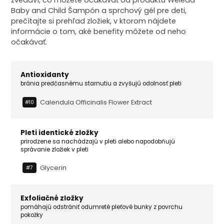
Baby and Child Šampón a sprchový gél pre deti,
prečítajte si prehľad zložiek, v ktorom nájdete
informácie o tom, aké benefity môžete od neho
očakávať.
Antioxidanty
bránia predčasnému starnutiu a zvyšujú odolnosť pleti
Calendula Officinalis Flower Extract
#10
Pleti identické zložky
prirodzene sa nachádzajú v pleti alebo napodobňujú
správanie zložiek v pleti
Glycerin
#7
Exfoliačné zložky
pomáhajú odstrániť odumreté pleťové bunky z povrchu
pokožky