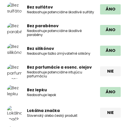
Bez sulfátov
ÁNO
Neobsahuje potenciálne škodlivé sulfáty
Bez parabénov
ÁNO
Neobsahuje potenciálne škodlivé
parabény
Bez silikónov
ÁNO
Neobsahuje ťažko zmývateľné silikóny
Bez parfumácie a esenc. olejov
NIE
Neobsahuje potenciálne iritujúcu
parfumáciu
Bez lepku
ÁNO
Neobsahuje lepok
Lokálna značka
NIE
Slovenský alebo český produkt