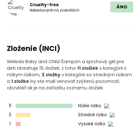
Cruelty-free
ÁNO
Netestované na zvieratách
Zloženie (INCI)
Weleda Baby and Child Šampón a sprchový gél pre
deti obsahuje 15 zložiek, z toho
11 zložiek
v kategórii s
nízkym rizikom,
3 zložky
v kategórii so stredným rizikom
a
1 zložke
by ste mali venovať zvýšenú pozornosť,
obzvlášť ak je na začiatku zoznamu zložiek.
11
Nízke riziko
3
Stredné riziko
1
Vysoké riziko