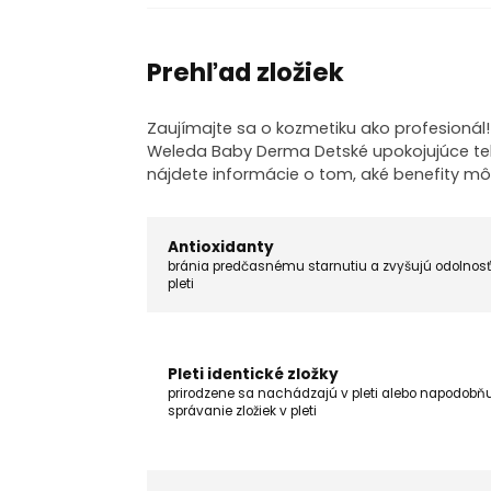
Prehľad zložiek
Zaujímajte sa o kozmetiku ako profesionál
Weleda Baby Derma Detské upokojujúce telov
nájdete informácie o tom, aké benefity m
Antioxidanty
bránia predčasnému starnutiu a zvyšujú odolnosť
pleti
Pleti identické zložky
prirodzene sa nachádzajú v pleti alebo napodobň
správanie zložiek v pleti