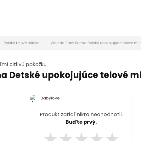
Detské telové mlieka
Weleda Baby Derma Detské upokojujúce telové mli
ľmi citlivú pokožku
 Detské upokojujúce telové ml
Babylove
Produkt zatiaľ nikto neohodnotil.
Buďte prvý.
★
★
★
★
★