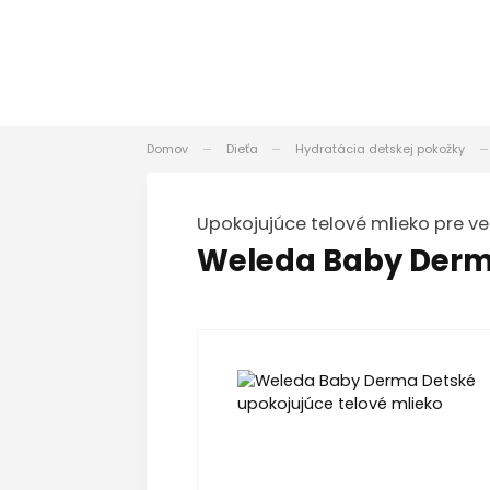
Domov
Dieťa
Hydratácia detskej pokožky
upokojujúce telové mlieko pre ve
Weleda Baby Derma