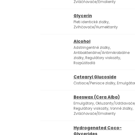
Zvláčňovače/Emolienty
Glycerin
Pleti identické zložky,
Zvlhčovače/Humektanty
Alcohol
Adstringentné zložky,
Antibakteriálne/Antimikrobiálne
zložky, Regulátory viskozity,
Rozpúšťadlá
Cetearyl Glucoside
Čistiace/Peniace zložky, Emulgáto
Beeswax (Cera Alba)
Emulgátory, Okluzanty/Udržiavače
Regulátory viskozity, Vonné zložky,
Zvláčňovače/Emolienty
Hydrogenated Coco-
Glycerides