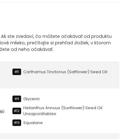
! Ak ste zvedaví, čo môžete očakávať od produktu
é mlieko, prečítajte si prehľad zložiek, v ktorom
ôžete od neho očakávať.
Carthamus Tinctorius (safflower) Seed Oil
#11
Glycerin
#4
Helianthus Annuus (sunflower) Seed Oil
#12
ujú
Unsaponifiables
Squalane
#19