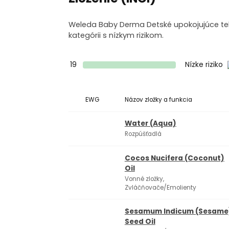
Weleda Baby Derma Detské upokojujúce telo
kategórii s nízkym rizikom.
19
Nízke riziko
EWG
Názov zložky a funkcia
Water (Aqua)
Rozpúšťadlá
Cocos Nucifera (Coconut)
Oil
Vonné zložky,
Zvláčňovače/Emolienty
Sesamum Indicum (Sesame
Seed Oil