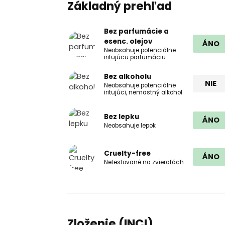
Základný prehľad
Bez parfumácie a
esenc. olejov
ÁNO
Neobsahuje potenciálne
iritujúcu parfumáciu
Bez alkoholu
NIE
Neobsahuje potenciálne
iritujúci, nemastný alkohol
Bez lepku
ÁNO
Neobsahuje lepok
Cruelty-free
ÁNO
Netestované na zvieratách
Zloženie (INCI)