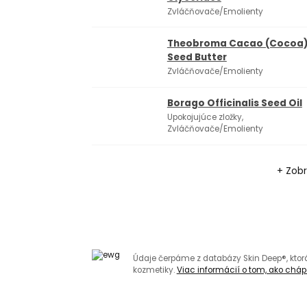
Zvláčňovače/Emolienty
Theobroma Cacao (Cocoa
Seed Butter
Zvláčňovače/Emolienty
Borago Officinalis Seed Oil
Upokojujúce zložky,
Zvláčňovače/Emolienty
+ Zobr
Údaje čerpáme z databázy Skin Deep®, kto
kozmetiky.
Viac informácií o tom, ako chápa