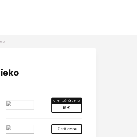
eko
ieko
orientačná cena
18 €
Zistiť cenu