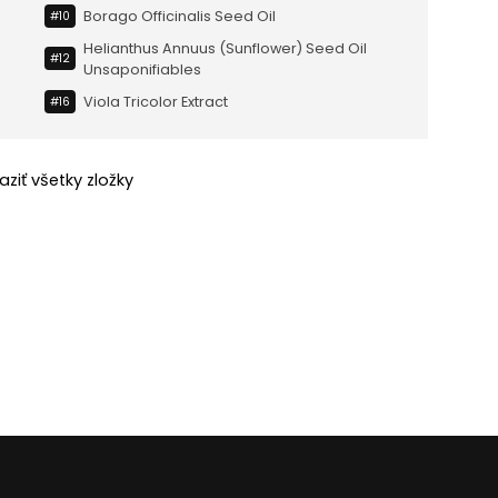
Borago Officinalis Seed Oil
#10
Helianthus Annuus (sunflower) Seed Oil
#12
Unsaponifiables
Viola Tricolor Extract
#16
aziť všetky zložky