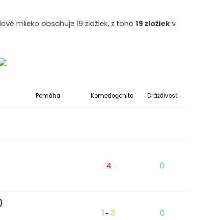
vé mlieko obsahuje 19 zložiek, z toho
19 zložiek
v
Pomáha
Komedogenita
Dráždivosť
4
0
)
1
3
0
-