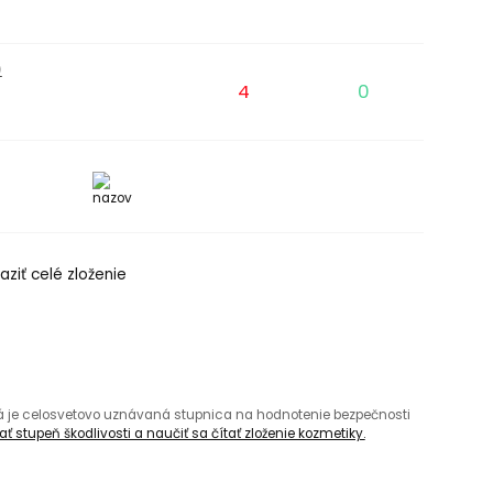
)
4
0
aziť celé zloženie
rá je celosvetovo uznávaná stupnica na hodnotenie bezpečnosti
ť stupeň škodlivosti a naučiť sa čítať zloženie kozmetiky.