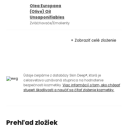
Olea Europaea
(Olive) Oil
Unsaponifiables
Zvláčňovače/Emolienty
+ Zobraziť celé zloženie
Údaje čerpáme z databázy Skin Deep®, ktorá je
celosvetovo uznávaná stupnica na hodnotenie
bezpečnosti kozmetiky.
Viac informácií o tom, ako chápať
stupeň škodlivosti a naučiť sa čítať zloženie kozmetiky.
Prehľad zložiek