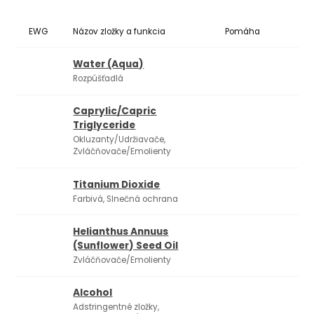
EWG
Názov zložky a funkcia
Pomáha
Ko
Water (Aqua)
Rozpúšťadlá
Caprylic/​Capric
Triglyceride
Okluzanty/Udržiavače,
Zvláčňovače/Emolienty
Titanium Dioxide
Farbivá, Slnečná ochrana
Helianthus Annuus
(Sunflower) Seed Oil
Zvláčňovače/Emolienty
Alcohol
Adstringentné zložky,