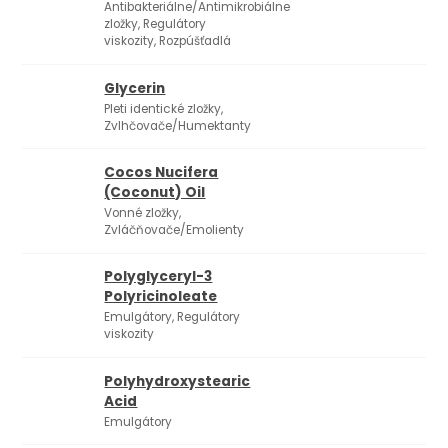
Antibakteriálne/Antimikrobiálne
zložky, Regulátory
viskozity, Rozpúšťadlá
Glycerin
Pleti identické zložky,
Zvlhčovače/Humektanty
Cocos Nucifera
(Coconut) Oil
Vonné zložky,
Zvláčňovače/Emolienty
Polyglyceryl-3
Polyricinoleate
Emulgátory, Regulátory
viskozity
Polyhydroxystearic
Acid
Emulgátory