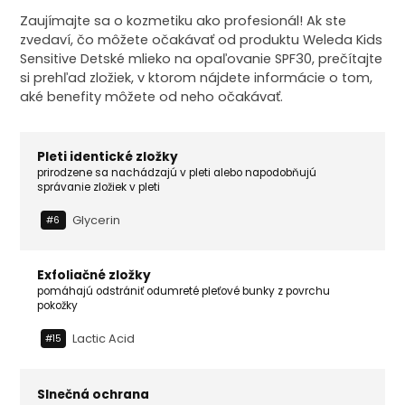
Zaujímajte sa o kozmetiku ako profesionál! Ak ste
zvedaví, čo môžete očakávať od produktu Weleda Kids
Sensitive Detské mlieko na opaľovanie SPF30, prečítajte
si prehľad zložiek, v ktorom nájdete informácie o tom,
aké benefity môžete od neho očakávať.
Pleti identické zložky
prirodzene sa nachádzajú v pleti alebo napodobňujú
správanie zložiek v pleti
Glycerin
#6
Exfoliačné zložky
pomáhajú odstrániť odumreté pleťové bunky z povrchu
pokožky
Lactic Acid
#15
Slnečná ochrana