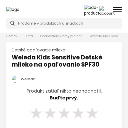
Domov
Dieťa
Opaľovacie krémy pre deti
Weleda Kids Sensitive Detské mlieko na opaľovanie SPF30
Detské opaľovacie mlieko
Weleda Kids Sensitive Detské
mlieko na opaľovanie SPF30
Weleda
Produkt zatiaľ nikto neohodnotil.
Buďte prvý.
★
★
★
★
★