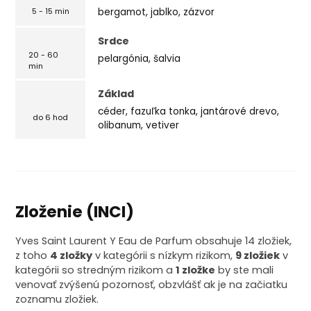
bergamot, jablko, zázvor
5 - 15 min
Srdce
20 - 60
pelargónia, šalvia
min
Základ
céder, fazuľka tonka, jantárové drevo,
do 6 hod
olibanum, vetiver
Zloženie (INCI)
Yves Saint Laurent Y Eau de Parfum obsahuje 14 zložiek,
z toho
4 zložky
v kategórii s nízkym rizikom,
9 zložiek
v
kategórii so stredným rizikom a
1 zložke
by ste mali
venovať zvýšenú pozornosť, obzvlášť ak je na začiatku
zoznamu zložiek.