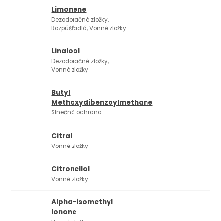
Limonene
Dezodoračné zložky,
Rozpúšťadlá, Vonné zložky
Linalool
Dezodoračné zložky,
Vonné zložky
Butyl
Methoxydibenzoylmethane
Slnečná ochrana
Citral
Vonné zložky
Citronellol
Vonné zložky
Alpha-isomethyl
Ionone