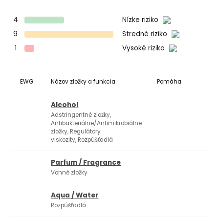
4
Nízke riziko
9
Stredné riziko
1
Vysoké riziko
EWG
Názov zložky a funkcia
Pomáha
Ko
Alcohol
Adstringentné zložky,
Antibakteriálne/Antimikrobiálne
zložky, Regulátory
viskozity, Rozpúšťadlá
Parfum / Fragrance
Vonné zložky
Aqua / Water
Rozpúšťadlá