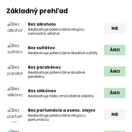
Základný prehľad
Bez alkoholu
NIE
Neobsahuje potenciálne iritujúci,
nemastný alkohol
Bez sulfátov
ÁNO
Neobsahuje potenciálne škodlivé sulfáty
Bez parabénov
ÁNO
Neobsahuje potenciálne škodlivé
parabény
Bez silikónov
ÁNO
Neobsahuje ťažko zmývateľné silikóny
Bez parfumácie a esenc. olejov
NIE
Neobsahuje potenciálne iritujúcu
parfumáciu