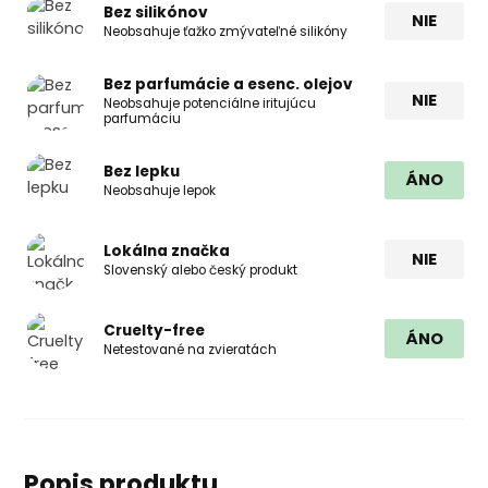
Bez silikónov
NIE
Neobsahuje ťažko zmývateľné silikóny
Bez parfumácie a esenc. olejov
NIE
Neobsahuje potenciálne iritujúcu
parfumáciu
Bez lepku
ÁNO
Neobsahuje lepok
Lokálna značka
NIE
Slovenský alebo český produkt
Cruelty-free
ÁNO
Netestované na zvieratách
Popis produktu