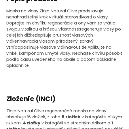
Maska na vlasy Ziaja Natural Olive predstavuje
nenahraditeľný krok v rituáli starostlivosti o vlasy.
Doprajte im chvíľku regenerácie a ony vám to vrátia
svojou vitalitou a krásou.Vlastnosti:regeneruje vlasy po
celej ich dĺžkezlepšuje pružnosť vlasových
vlákennavracia vlasom prirodzený, zdravý
vzhľadposilňuje vlasové vláknaPoužitie:Aplikujte na
vlhké, šampónom umyté vlasy. Nechajte chvíľu pôsobiť
podľa času uvedeného na obale a potom dôkladne
opláchnite.
Zloženie (INCI)
Ziaja Natural Olive regeneračná maska na vlasy
obsahuje 16 zložiek, z toho
8 zložiek
v kategórii s nízkym
rizikom,
4 zložky
v kategórii so stredným rizikom a
1