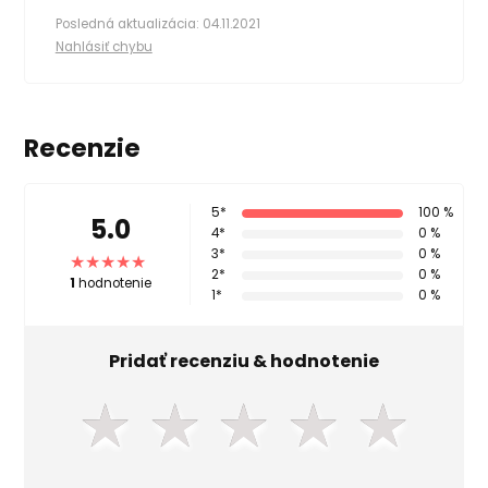
Posledná aktualizácia: 04.11.2021
Nahlásiť chybu
Recenzie
5*
100 %
5.0
4*
0 %
3*
0 %
2*
0 %
1
hodnotenie
1*
0 %
Pridať recenziu & hodnotenie
★
★
★
★
★