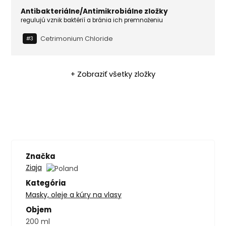
Antibakteriálne/Antimikrobiálne zložky
regulujú vznik baktérií a bránia ich premnoženiu
Cetrimonium Chloride
#3
+ Zobraziť všetky zložky
Značka
Ziaja
Kategória
Masky, oleje a kúry na vlasy
Objem
200 ml