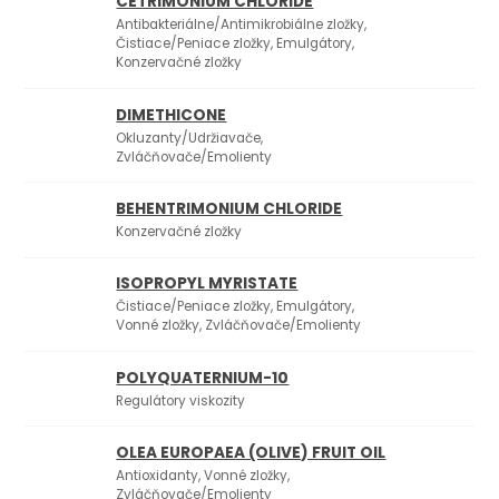
CETRIMONIUM CHLORIDE
Antibakteriálne/Antimikrobiálne zložky,
Čistiace/Peniace zložky, Emulgátory,
Konzervačné zložky
DIMETHICONE
1
Okluzanty/Udržiavače,
Zvláčňovače/Emolienty
BEHENTRIMONIUM CHLORIDE
Konzervačné zložky
ISOPROPYL MYRISTATE
5
Čistiace/Peniace zložky, Emulgátory,
Vonné zložky, Zvláčňovače/Emolienty
POLYQUATERNIUM-10
Regulátory viskozity
OLEA EUROPAEA (OLIVE) FRUIT OIL
1
-
Antioxidanty, Vonné zložky,
Zvláčňovače/Emolienty