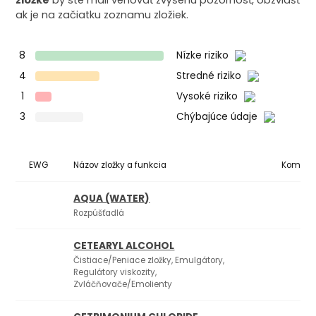
zložke
by ste mali venovať zvýšenú pozornosť, obzvlášť
ak je na začiatku zoznamu zložiek.
8
Nízke riziko
4
Stredné riziko
1
Vysoké riziko
3
Chýbajúce údaje
EWG
Názov zložky a funkcia
Komedo
AQUA (WATER)
Rozpúšťadlá
CETEARYL ALCOHOL
Čistiace/Peniace zložky, Emulgátory,
2
Regulátory viskozity,
Zvláčňovače/Emolienty