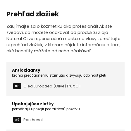
Prehľad zložiek
Zaujímajte sa o kozmetiku ako profesionál! Ak ste
zvedaví, čo môžete očakávať od produktu Ziaja
Natural Olive regeneračná maska na vlasy , prečítajte
si prehľad zložiek, v ktorom nájdete informácie o tom,
aké benefity môžete od neho očakávať.
Antioxidanty
bránia predčasnému starnutiu a zvyšujú odolnosť pleti
Olea Europaea (olive) Fruit Oil
#8
Upokojujúce zložky
pomáhajú upokojiť podráždenú pokožku
Panthenol
#9