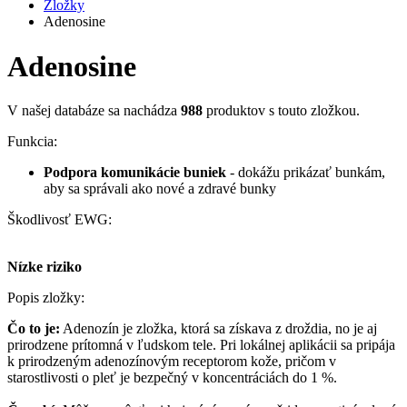
Zložky
Adenosine
Adenosine
V našej databáze sa nachádza
988
produktov s touto zložkou.
Funkcia:
Podpora komunikácie buniek
- dokážu prikázať bunkám,
aby sa správali ako nové a zdravé bunky
Škodlivosť EWG:
Nízke riziko
Popis zložky:
Čo to je:
Adenozín je zložka, ktorá sa získava z droždia, no je aj
prirodzene prítomná v ľudskom tele. Pri lokálnej aplikácii sa pripája
k prirodzeným adenozínovým receptorom kože, pričom v
starostlivosti o pleť je bezpečný v koncentráciách do 1 %.