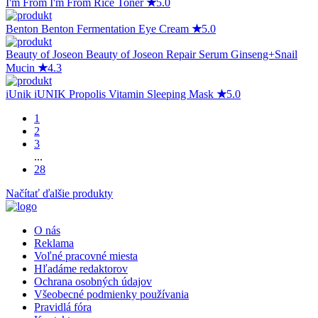
I'm From
I'm From Rice Toner
★
5.0
Benton
Benton Fermentation Eye Cream
★
5.0
Beauty of Joseon
Beauty of Joseon Repair Serum Ginseng+Snail
Mucin
★
4.3
iUnik
iUNIK Propolis Vitamin Sleeping Mask
★
5.0
1
2
3
...
28
Načítať ďalšie produkty
O nás
Reklama
Voľné pracovné miesta
Hľadáme redaktorov
Ochrana osobných údajov
Všeobecné podmienky používania
Pravidlá fóra