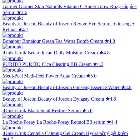
Garnier
Garnier Skin Naturals Vitamin C Super Glow Rozjasňujúce
Sérum
★
3.6
Beauty of Joseon
Beauty of Joseon Revive Eye Serum : Ginseng +
Retinal
★
4.7
Bonajour
Bonajour Green Tea Water Bomb Cream
★
4.8
iUnik
iUnik Beta-Glucan Daily Moisture Cream
★
4.8
PURITO
PURITO Cica Clearing BB Cream
★
4.3
Medi-Peel
Medi-Peel Power Aqua Cream
★
5.0
Beauty of Joseon
Beauty of Joseon Ginseng Essence Water
★
4.8
Beauty of Joseon
Beauty of Joseon Dynasty Cream
★
4.6
iUnik
iUnik Black Snail Restore Serum
★
5.0
La Roche-Posay
La Roche-Posay Retinol B3 serum
★
4.4
iUnik
iUnik Centella Calming Gel Cream Hydratačný gél-krém
★
4.7