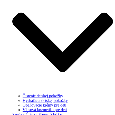
Čistenie detskej pokožky
Hydratácia detskej pokožky
Opaľovacie krémy pre deti
Vlasová kozmetika pre deti
Značky
Články
Fórum
Zložky