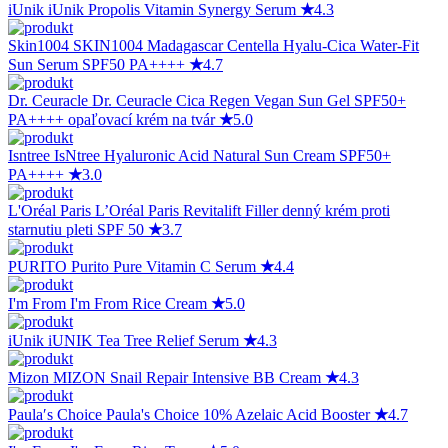
iUnik
iUnik Propolis Vitamin Synergy Serum
★
4.3
Skin1004
SKIN1004 Madagascar Centella Hyalu-Cica Water-Fit
Sun Serum SPF50 PA++++
★
4.7
Dr. Ceuracle
Dr. Ceuracle Cica Regen Vegan Sun Gel SPF50+
PA++++ opaľovací krém na tvár
★
5.0
Isntree
IsNtree Hyaluronic Acid Natural Sun Cream SPF50+
PA++++
★
3.0
L'Oréal Paris
L’Oréal Paris Revitalift Filler denný krém proti
starnutiu pleti SPF 50
★
3.7
PURITO
Purito Pure Vitamin C Serum
★
4.4
I'm From
I'm From Rice Cream
★
5.0
iUnik
iUNIK Tea Tree Relief Serum
★
4.3
Mizon
MIZON Snail Repair Intensive BB Cream
★
4.3
Paula′s Choice
Paula's Choice 10% Azelaic Acid Booster
★
4.7