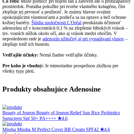
Čo robí:
Môže pomôcť pri hojení rán a zároveň ide o protizápalový
prostriedok. Pomáha pokožke pri tvorbe vlastného kolagénu, čím
zlepšuje jej pevnosť a pružnosť. Je známy hlavne svojimi
upokojujúcimi vlastnosťami a podieľa sa na oprave a tiež ochrane
kožnej bariéry.
Štúdia spoločnosti L
'
Oréal
preukázala účinnosť
adenozínu už v koncentrácii 0,1 % na zlepšenie hlbokých vrások –
tzv. vraních nôžok okolo očí, ako aj vrások medzi obočím. V
neposlednom rade je
adenozín užitočný aj pri vypadávaní vlasov
–
zlepšuje totiž ich hustotu.
Vedľajšie účinky:
Nemá žiadne vedľajšie účinky.
Pre koho je vhodný:
Je mimoriadne prospešnou zložkou pre
všetky typy pleti.
Produkty obsahujúce Adenosine
Beauty of Joseon
Beauty of Joseon Relief Sun Rice Probiotics
Sunscreen Spf 50+ PA++++
★
4.6
Missha
Missha M Perfect Cover BB Cream SPF42
★
4.6