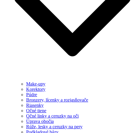
Make-upy
Korektory
Púdre
Bronzery, lícenky a rozjasňovače
Riasenky
Očné tiene
Očné linky a ceruzky na oči
Úprava obočia
Rúže, lesky a ceruzky na pery
Podkladové bázy