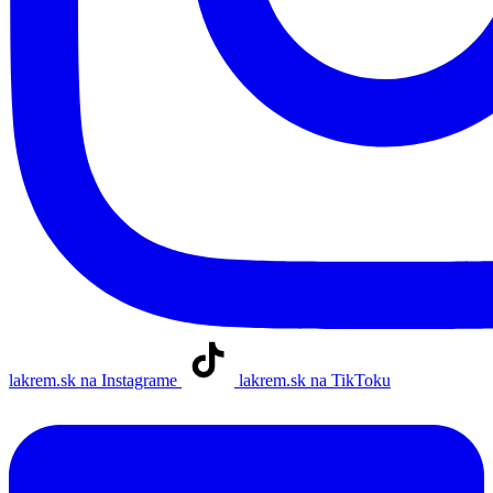
lakrem.sk na Instagrame
lakrem.sk na TikToku