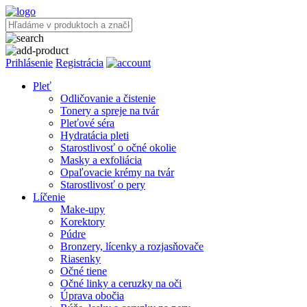
Prihlásenie
Registrácia
Pleť
Odličovanie a čistenie
Tonery a spreje na tvár
Pleťové séra
Hydratácia pleti
Starostlivosť o očné okolie
Masky a exfoliácia
Opaľovacie krémy na tvár
Starostlivosť o pery
Líčenie
Make-upy
Korektory
Púdre
Bronzery, lícenky a rozjasňovače
Riasenky
Očné tiene
Očné linky a ceruzky na oči
Úprava obočia