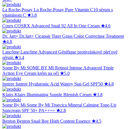
La Roche-Posay
La Roche-Posay Pure Vitamin C10 sérum s
vitamínom C
★
3.8
Cosrx
COSRX Advanced Snail 92 All In One Cream
★
4.6
Dr. Jart+
Dr.Jart+ Cicapair Tiger Grass Color Correcting Treatment
★
4.8
Lancôme
Lancôme Advanced Génifique protivráskové pleťové
sérum
★
3.4
Some By Mi
SOME BY MI Retinol Intense Advanced Triple
Action Eye Cream krém na oči
★
5.0
Isntree
Isntree Hyaluronic Acid Watery Sun Gel SPF50
★
4.8
Klairs
Klairs Illuminating Supple Blemish Cream
★
3.8
Some By Mi
Some By Mi Truecica Mineral Calming Tone-Up
Suncream SPF 50+ PA++++
★
2.8
Benton
Benton Snail Bee High Content Essence
★
4.5