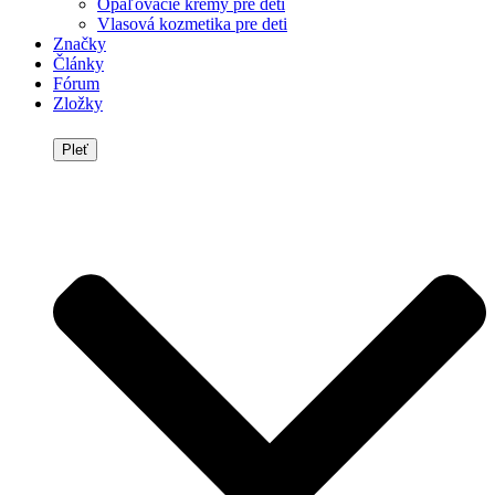
Opaľovacie krémy pre deti
Vlasová kozmetika pre deti
Značky
Články
Fórum
Zložky
Pleť