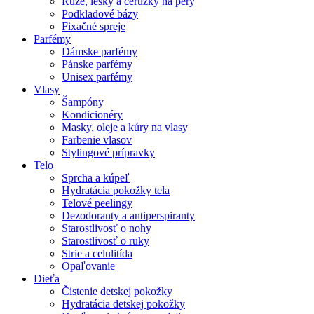
Rúže, lesky a ceruzky na pery
Podkladové bázy
Fixačné spreje
Parfémy
Dámske parfémy
Pánske parfémy
Unisex parfémy
Vlasy
Šampóny
Kondicionéry
Masky, oleje a kúry na vlasy
Farbenie vlasov
Stylingové prípravky
Telo
Sprcha a kúpeľ
Hydratácia pokožky tela
Telové peelingy
Dezodoranty a antiperspiranty
Starostlivosť o nohy
Starostlivosť o ruky
Strie a celulitída
Opaľovanie
Dieťa
Čistenie detskej pokožky
Hydratácia detskej pokožky