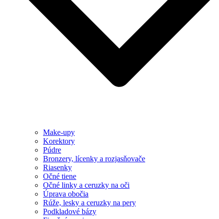
Make-upy
Korektory
Púdre
Bronzery, lícenky a rozjasňovače
Riasenky
Očné tiene
Očné linky a ceruzky na oči
Úprava obočia
Rúže, lesky a ceruzky na pery
Podkladové bázy