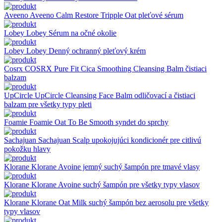
Aveeno
Aveeno Calm Restore Tripple Oat pleťové sérum
Lobey
Lobey Sérum na očné okolie
Lobey
Lobey Denný ochranný pleťový krém
Cosrx
COSRX Pure Fit Cica Smoothing Cleansing Balm čistiaci
balzam
UpCircle
UpCircle Cleansing Face Balm odličovací a čistiaci
balzam pre všetky typy pleti
Foamie
Foamie Oat To Be Smooth syndet do sprchy
Sachajuan
Sachajuan Scalp upokojujúci kondicionér pre citlivú
pokožku hlavy
Klorane
Klorane Avoine jemný suchý šampón pre tmavé vlasy
Klorane
Klorane Avoine suchý šampón pre všetky typy vlasov
Klorane
Klorane Oat Milk suchý šampón bez aerosolu pre všetky
typy vlasov