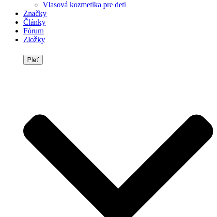
Vlasová kozmetika pre deti
Značky
Články
Fórum
Zložky
Pleť