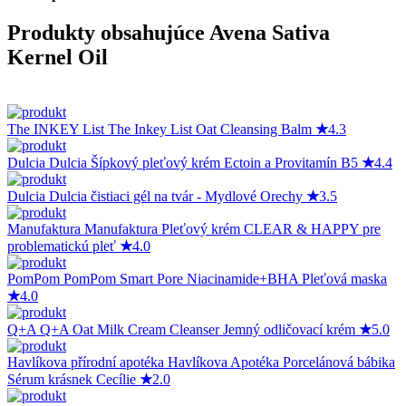
Produkty obsahujúce Avena Sativa
Kernel Oil
The INKEY List
The Inkey List Oat Cleansing Balm
★
4.3
Dulcia
Dulcia Šípkový pleťový krém Ectoin a Provitamín B5
★
4.4
Dulcia
Dulcia čistiaci gél na tvár - Mydlové Orechy
★
3.5
Manufaktura
Manufaktura Pleťový krém CLEAR & HAPPY pre
problematickú pleť
★
4.0
PomPom
PomPom Smart Pore Niacinamide+BHA Pleťová maska
★
4.0
Q+A
Q+A Oat Milk Cream Cleanser Jemný odličovací krém
★
5.0
Havlíkova přírodní apotéka
Havlíkova Apotéka Porcelánová bábika
Sérum krásnek Cecílie
★
2.0