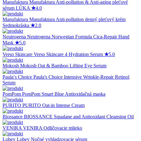
Manufaktura
Manufaktura Anti-pollution & Anti-aging pleťové
sérum LÚKA
★
4.0
Manufaktura
Manufaktura Anti-pollution denný pleťový krém
Sedmokráska
★
2.0
Neutrogena
Neutrogena Norwegian Formula Cica-Repair Hand
Mask
★
5.0
Verso Skincare
Verso Skincare 4 Hydration Serum
★
5.0
Mokosh
Mokosh Oat & Bamboo Lifting Eye Serum
Paula′s Choice
Paula's Choice Intensive Wrinkle-Repair Retinol
Serum
PomPom
PomPom Smart Blue Antioxidačná maska
PURITO
PURITO Oat-in Intense Cream
Biossance
BIOSSANCE Squalane and Antioxidant Cleansing Oil
VENIRA
VENIRA Odličovacie mlieko
Lobey
Lobey Nočné vyhladzovacie sérum