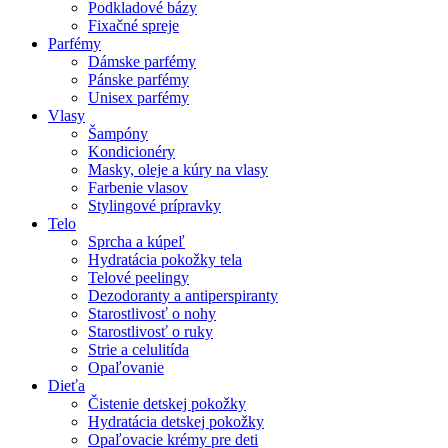
Podkladové bázy
Fixačné spreje
Parfémy
Dámske parfémy
Pánske parfémy
Unisex parfémy
Vlasy
Šampóny
Kondicionéry
Masky, oleje a kúry na vlasy
Farbenie vlasov
Stylingové prípravky
Telo
Sprcha a kúpeľ
Hydratácia pokožky tela
Telové peelingy
Dezodoranty a antiperspiranty
Starostlivosť o nohy
Starostlivosť o ruky
Strie a celulitída
Opaľovanie
Dieťa
Čistenie detskej pokožky
Hydratácia detskej pokožky
Opaľovacie krémy pre deti