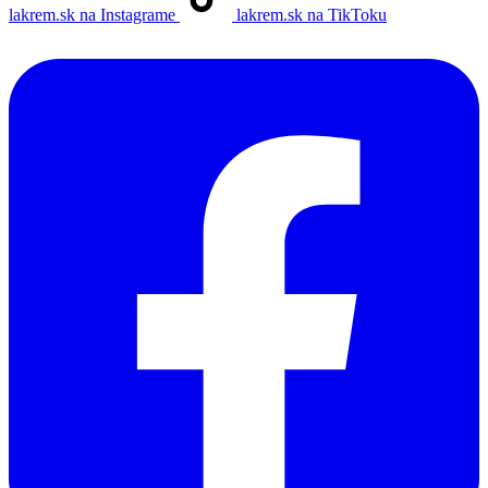
lakrem.sk na Instagrame
lakrem.sk na TikToku