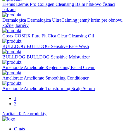
Elemis
Elemis Pro-Collagen Cleansing Balm hĺbkovo čistiaci
balzam
Dermalogica
Dermalogica UltraCalming jemný krém pre obnovu
kožnej bariéry
Cosrx
COSRX Pure Fit Cica Clear Cleansing Oil
BULLDOG
BULLDOG Sensitive Face Wash
BULLDOG
BULLDOG Sensitive Moisturizer
Ameliorate
Ameliorate Replenishing Facial Cream
Ameliorate
Ameliorate Smoothing Conditioner
Ameliorate
Ameliorate Transforming Scalp Serum
1
2
Načítať ďalšie produkty
O nás