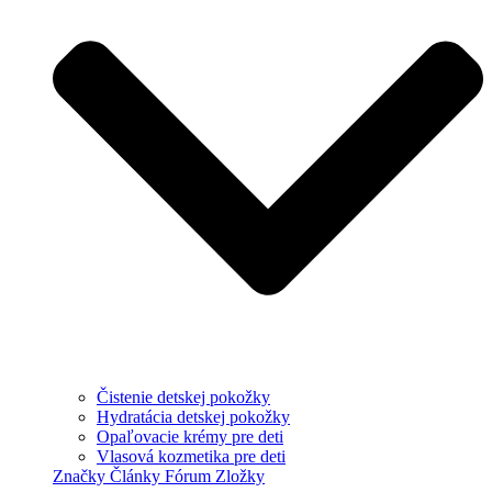
Čistenie detskej pokožky
Hydratácia detskej pokožky
Opaľovacie krémy pre deti
Vlasová kozmetika pre deti
Značky
Články
Fórum
Zložky