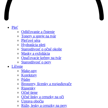
Pleť
Odličovanie a čistenie
Tonery a spreje na tvár
Pleťové séra
Hydratácia pleti
Starostlivosť o očné okolie
Masky a exfoliácia
Opaľovacie krémy na tvár
Starostlivosť o pery
Líčenie
Make-upy
Korektory
Púdre
Bronzery, lícenky a rozjasňovače
Riasenky
Očné tiene
Očné linky a ceruzky na oči
Úprava obočia
Rúže, lesky a ceruzky na pery