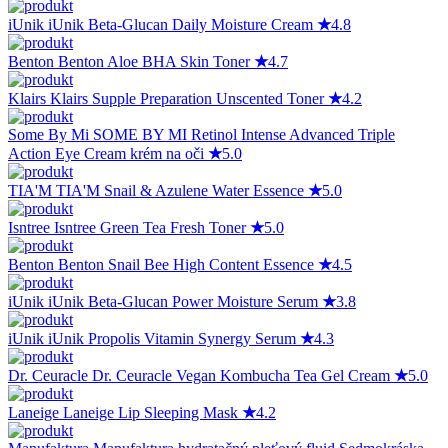
iUnik
iUnik Beta-Glucan Daily Moisture Cream
★
4.8
Benton
Benton Aloe BHA Skin Toner
★
4.7
Klairs
Klairs Supple Preparation Unscented Toner
★
4.2
Some By Mi
SOME BY MI Retinol Intense Advanced Triple
Action Eye Cream krém na oči
★
5.0
TIA'M
TIA'M Snail & Azulene Water Essence
★
5.0
Isntree
Isntree Green Tea Fresh Toner
★
5.0
Benton
Benton Snail Bee High Content Essence
★
4.5
iUnik
iUnik Beta-Glucan Power Moisture Serum
★
3.8
iUnik
iUnik Propolis Vitamin Synergy Serum
★
4.3
Dr. Ceuracle
Dr. Ceuracle Vegan Kombucha Tea Gel Cream
★
5.0
Laneige
Laneige Lip Sleeping Mask
★
4.2