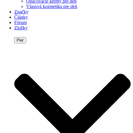
Opaľovacie krémy pre deti
Vlasová kozmetika pre deti
Značky
Články
Fórum
Zložky
Pleť