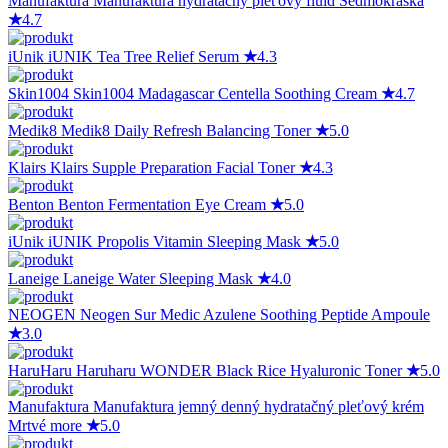
Manufaktura
Manufaktura hydratačný pleťový fluid Sedmokráska
★
4.7
iUnik
iUNIK Tea Tree Relief Serum
★
4.3
Skin1004
Skin1004 Madagascar Centella Soothing Cream
★
4.7
Medik8
Medik8 Daily Refresh Balancing Toner
★
5.0
Klairs
Klairs Supple Preparation Facial Toner
★
4.3
Benton
Benton Fermentation Eye Cream
★
5.0
iUnik
iUNIK Propolis Vitamin Sleeping Mask
★
5.0
Laneige
Laneige Water Sleeping Mask
★
4.0
NEOGEN
Neogen Sur Medic Azulene Soothing Peptide Ampoule
★
3.0
HaruHaru
Haruharu WONDER Black Rice Hyaluronic Toner
★
5.0
Manufaktura
Manufaktura jemný denný hydratačný pleťový krém
Mrtvé more
★
5.0