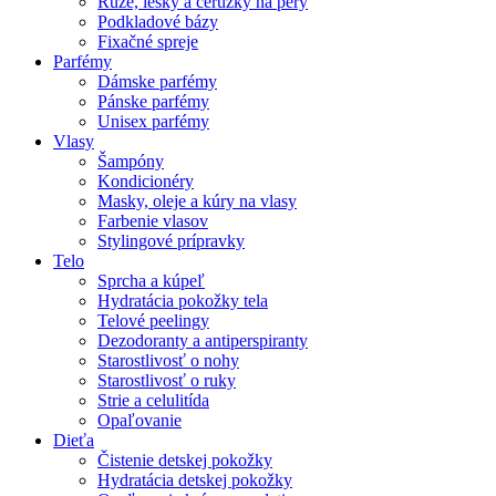
Rúže, lesky a ceruzky na pery
Podkladové bázy
Fixačné spreje
Parfémy
Dámske parfémy
Pánske parfémy
Unisex parfémy
Vlasy
Šampóny
Kondicionéry
Masky, oleje a kúry na vlasy
Farbenie vlasov
Stylingové prípravky
Telo
Sprcha a kúpeľ
Hydratácia pokožky tela
Telové peelingy
Dezodoranty a antiperspiranty
Starostlivosť o nohy
Starostlivosť o ruky
Strie a celulitída
Opaľovanie
Dieťa
Čistenie detskej pokožky
Hydratácia detskej pokožky