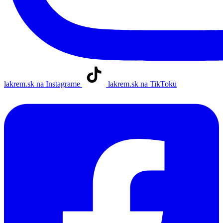
lakrem.sk na Instagrame
lakrem.sk na TikToku