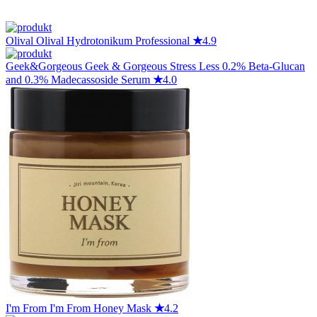
Olival
Olival Hydrotonikum Professional
★
4.9
Geek&Gorgeous
Geek & Gorgeous Stress Less 0.2% Beta-Glucan
and 0.3% Madecassoside Serum
★
4.0
I'm From
I'm From Honey Mask
★
4.2