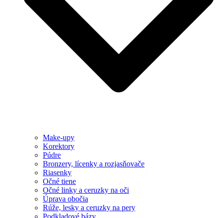
Make-upy
Korektory
Púdre
Bronzery, lícenky a rozjasňovače
Riasenky
Očné tiene
Očné linky a ceruzky na oči
Úprava obočia
Rúže, lesky a ceruzky na pery
Podkladové bázy