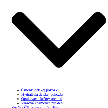
Čistenie detskej pokožky
Hydratácia detskej pokožky
Opaľovacie krémy pre deti
Vlasová kozmetika pre deti
Značky
Články
Fórum
Zložky