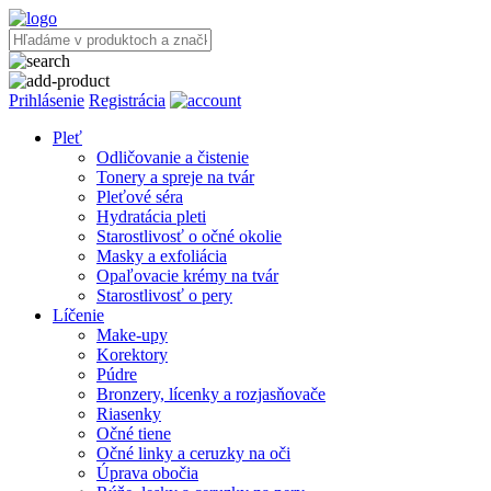
Prihlásenie
Registrácia
Pleť
Odličovanie a čistenie
Tonery a spreje na tvár
Pleťové séra
Hydratácia pleti
Starostlivosť o očné okolie
Masky a exfoliácia
Opaľovacie krémy na tvár
Starostlivosť o pery
Líčenie
Make-upy
Korektory
Púdre
Bronzery, lícenky a rozjasňovače
Riasenky
Očné tiene
Očné linky a ceruzky na oči
Úprava obočia