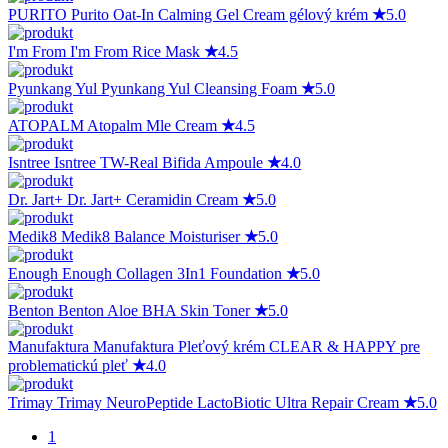
PURITO
Purito Oat-In Calming Gel Cream gélový krém
★
5.0
I'm From
I'm From Rice Mask
★
4.5
Pyunkang Yul
Pyunkang Yul Cleansing Foam
★
5.0
ATOPALM
Atopalm Mle Cream
★
4.5
Isntree
Isntree TW-Real Bifida Ampoule
★
4.0
Dr. Jart+
Dr. Jart+ Ceramidin Cream
★
5.0
Medik8
Medik8 Balance Moisturiser
★
5.0
Enough
Enough Collagen 3In1 Foundation
★
5.0
Benton
Benton Aloe BHA Skin Toner
★
5.0
Manufaktura
Manufaktura Pleťový krém CLEAR & HAPPY pre
problematickú pleť
★
4.0
Trimay
Trimay NeuroPeptide LactoBiotic Ultra Repair Cream
★
5.0
1