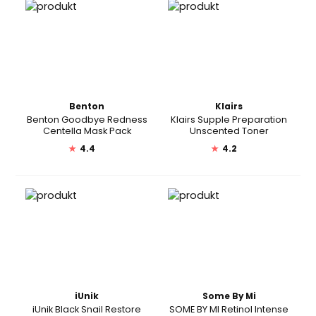
Benton
Klairs
Benton Goodbye Redness
Klairs Supple Preparation
Centella Mask Pack
Unscented Toner
★
4.4
★
4.2
iUnik
Some By Mi
iUnik Black Snail Restore
SOME BY MI Retinol Intense