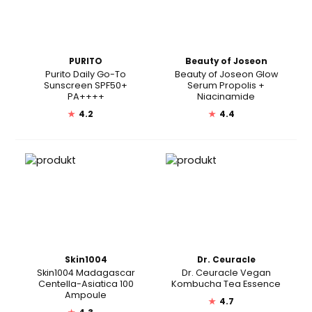
PURITO
Beauty of Joseon
Purito Daily Go-To
Beauty of Joseon Glow
Sunscreen SPF50+
Serum Propolis +
PA++++
Niacinamide
★
4.2
★
4.4
Skin1004
Dr. Ceuracle
Skin1004 Madagascar
Dr. Ceuracle Vegan
Centella-Asiatica 100
Kombucha Tea Essence
Ampoule
★
4.7