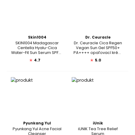
Skin1004
Dr. Ceuracle
SKIN1004 Madagascar
Dr. Ceuracle Cica Regen
Centella Hyalu-Cica
Vegan Sun Gel SPF50+
Water-Fit Sun Serum SPF50
PA++++ opaľovací krém
PA++++
na tvár
★
4.7
★
5.0
Pyunkang Yul
iUnik
Pyunkang Yul Acne Facial
iUNIK Tea Tree Relief
Cleanser
Serum