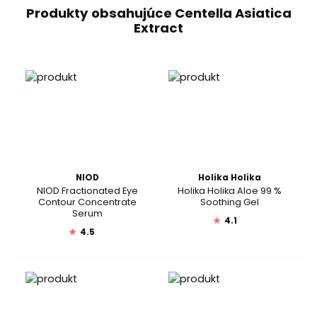
Produkty obsahujúce Centella Asiatica
Extract
NIOD
Holika Holika
NIOD Fractionated Eye
Holika Holika Aloe 99 %
Contour Concentrate
Soothing Gel
Serum
★
4.1
★
4.5