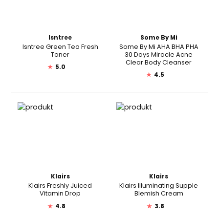
Isntree
Some By Mi
Isntree Green Tea Fresh
Some By Mi AHA BHA PHA
Toner
30 Days Miracle Acne
Clear Body Cleanser
★
5.0
★
4.5
Klairs
Klairs
Klairs Freshly Juiced
Klairs Illuminating Supple
Vitamin Drop
Blemish Cream
★
4.8
★
3.8