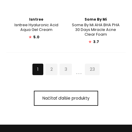
Isntree
Some By Mi
Isntree Hyaluronic Acid
Some By Mi AHA BHA PHA
Aqua Gel Cream
30 Days Miracle Acne
Clear Foam
★
5.0
★
3.7
1
2
3
23
...
Načítať ďalšie produkty