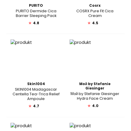
PURITO
Cosrx
PURITO Dermide Cica
COSRX Pure Fit Cica
Barrier Sleeping Pack
Cream
★
4.8
★
4.5
Skin1004
Moй by Stefanie
Giesinger
SKIN1004 Madagascar
Мой by Stefanie Giesinger
Centella Tea-Trica Relief
Hydra Face Cream
Ampoule
★
4.0
★
4.7