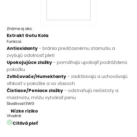
Známe aj ako:
Extrakt Gotu Kola
Funkcia:
Antioxidanty
- bránia predčasnému starnutiu a
zvyšujú odolnosť pleti
Upokojujúce zložky
- pomáhajú upokojiť podráždenú
pokožku
Zvlhčovače/Humektanty
- zadržiavajú a uchovávajú
vlhkosť v pokožke a vo vlasoch
Čistiace/Peniace zložky
- odstraňujú nečistoty a
mastnotu, môžu vytvárať penu
Škodlivosť EWG:
Nízke riziko
Vhodné:
Citlivá pleť