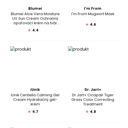
Blumei
I'm From
Blumei Aloe Vera Moisture
I'm From Mugwort Mask
UV Sun Cream Ochranný
opaľovací krém na tvár
★
4.6
SPF 50+PA+++
★
4.4
iUnik
Dr. Jart+
iUnik Centella Calming Gel
Dr.Jart+ Cicapair Tiger
Cream Hydratačný gél-
Grass Color Correcting
krém
Treatment
★
4.7
★
4.8