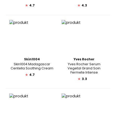
★
4.7
★
4.3
Skin1004
Yves Rocher
Skin1004 Madagascar
Yves Rocher Serum
Centella Soothing Cream
Vegetal Grand Soin
Fermete Intense
★
4.7
★
3.3