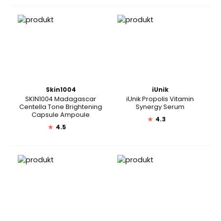
Skin1004
iUnik
SKIN1004 Madagascar
iUnik Propolis Vitamin
Centella Tone Brightening
Synergy Serum
Capsule Ampoule
★
4.3
★
4.5