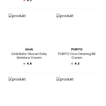
★
4.3
iUnik
PURITO
iUnik Beta-Glucan Daily
PURITO Cica Clearing BB
Moisture Cream
Cream
★
4.8
★
4.3